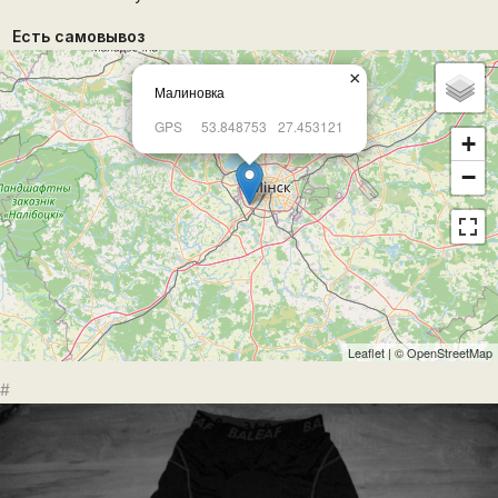
Есть самовывоз
×
Малиновка
GPS
53.848753
27.453121
+
−
Leaflet
| ©
OpenStreetMap
#