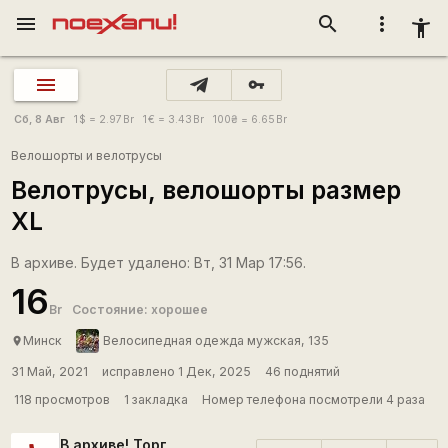
menu
search
more_vert
accessibility_new
vpn_key
Сб, 8 Авг
1
$
= 2.97
Br
1
€
= 3.43
Br
100
₴
= 6.65
Br
Велошорты и велотрусы
Велотрусы, велошорты размер
XL
В архиве. Будет удалено: Вт, 31 Мар 17:56.
16
Br
Состояние: хорошее
Минск
Велосипедная одежда мужская, 135
place
31 Май, 2021
исправлено 1 Дек, 2025
46 поднятий
118 просмотров
1 закладка
Номер телефона посмотрели 4 раза
В архиве! Торг