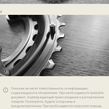
#
Поехали! не несёт ответственность за информацию,
error_outline
содержащуюся в объявлениях. При необходимости требуйте
документ, подтверждающий право владения и распоряжения
товаром. Пожалуйста, будьте осторожны и
предусмотрительны. При необходимости запросите помощь