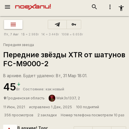
menu
search
more_vert
accessibility_new
vpn_key
Пт, 7 Авг
1
$
= 2.98
Br
1
€
= 3.44
Br
100
₴
= 6.65
Br
Передняя звезда
Передние звёзды XTR от шатунов
FC-M9000-2
В архиве. Будет удалено: Вт, 31 Мар 18:01.
45
Br
Состояние: как новый
Гродненская область
Mak3s1337, 2
place
11 Июн, 2021
исправлено 1 Дек, 2025
100 поднятий
356 просмотров
2 закладки
Номер телефона посмотрели 10 раз
В архиве! Торг