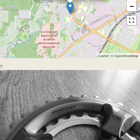
−
Leaflet
| ©
OpenStreetMap
#