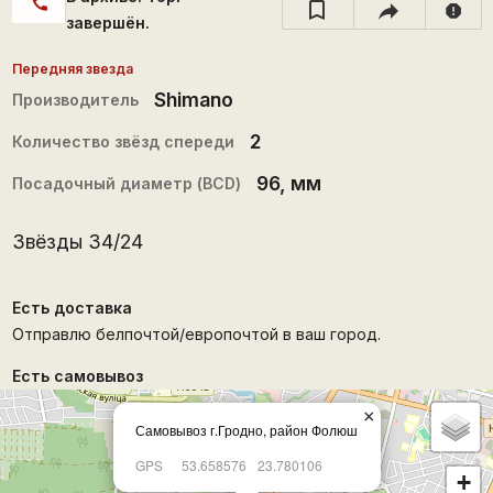
call
report
завершён.
Передняя звезда
Shimano
Производитель
2
Количество звёзд спереди
96
, мм
Посадочный диаметр (BCD)
Звёзды 34/24
Есть доставка
Отправлю белпочтой/европочтой в ваш город.
Есть самовывоз
×
Самовывоз г.Гродно, район Фолюш
GPS
53.658576
23.780106
+