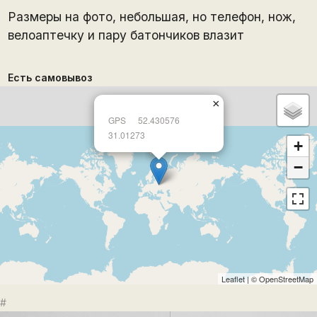
Размеры на фото, небольшая, но телефон, нож,
велоаптечку и пару батончиков влазит
Есть самовывоз
×
GPS
52.430576
31.01273
+
−
Leaflet
| ©
OpenStreetMap
#