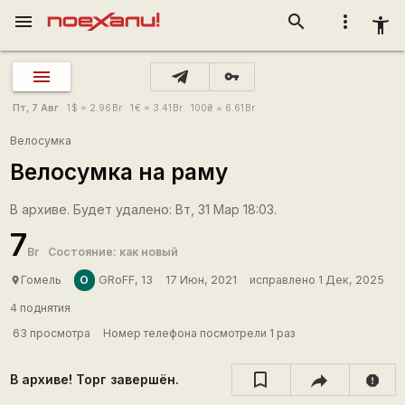
menu
search
more_vert
accessibility_new
vpn_key
Пт, 7 Авг
1
$
= 2.96
Br
1
€
= 3.41
Br
100
₴
= 6.61
Br
Велосумка
Велосумка на раму
В архиве. Будет удалено: Вт, 31 Мар 18:03.
7
Br
Состояние: как новый
О
Гомель
GRoFF, 13
17 Июн, 2021
исправлено 1 Дек, 2025
place
4 поднятия
63 просмотра
Номер телефона посмотрели 1 раз
В архиве! Торг завершён.
report