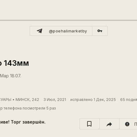
vpn_key
@poehalimarketby
о 143мм
Мар 18:07.
УАРЫ • МИНСК, 242
3 Июл, 2021
исправлено 1 Дек, 2025
65 подня
р телефона посмотрели 5 раз
хиве! Торг завершён.
report
П