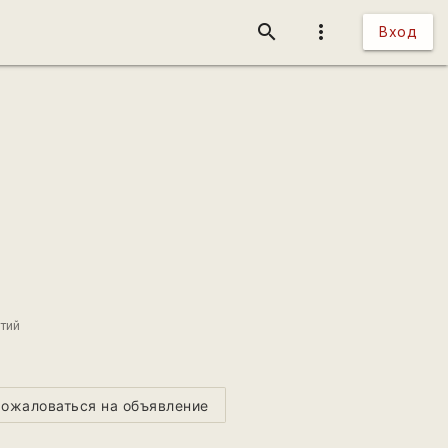
search
more_vert
Вход
тий
ожаловаться на объявление