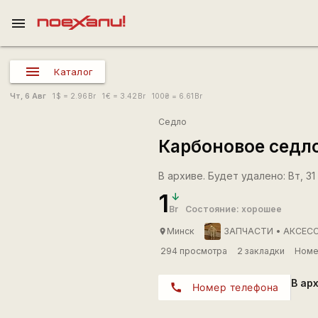
menu
Каталог
Чт, 6 Авг
1
$
= 2.96
Br
1
€
= 3.42
Br
100
₴
= 6.61
Br
Седло
Карбоновое седл
В архиве. Будет удалено: Вт, 31 
1
Br
Состояние: хорошее
Минск
ЗАПЧАСТИ • АКСЕСС
place
294 просмотра
2 закладки
Номе
В ар
call
Номер телефона