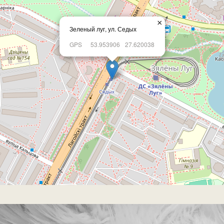
×
Зеленый луг, ул. Седых
GPS
53.953906
27.620038