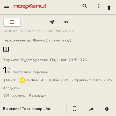
menu
search
more_vert
accessibility_new
vpn_key
Сб, 8 Авг
1
$
= 2.97
Br
1
€
= 3.43
Br
100
₴
= 6.65
Br
Передняя звезда
,
Шатуны (системы звёзд)
Ш
В архиве. Будет удалено: Пн, 11 Авг, 2025 10:26.
1
Br
Состояние: хорошее
M
Минск
Michaell, 45
6 Июл, 2021
исправлено 13 Апр, 2025
place
8 поднятий
361 просмотр
9 закладок
В архиве! Торг завершён.
report