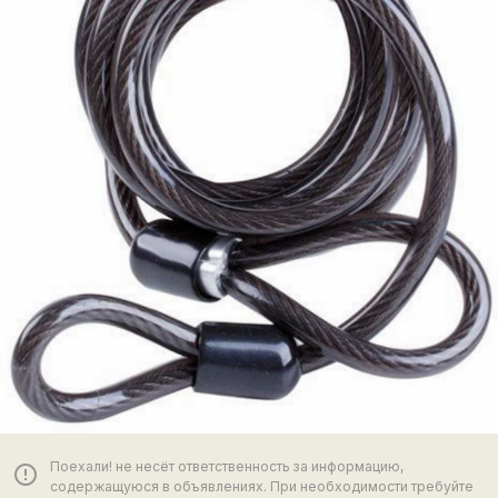
Поехали! не несёт ответственность за информацию,
error_outline
содержащуюся в объявлениях. При необходимости требуйте