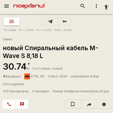
menu
search
more_vert
accessibility_new
vpn_key
Чт, 6 Авг
1
$
= 2.96
Br
1
€
= 3.42
Br
100
₴
= 6.61
Br
Замок
новый Спиральный кабель M-
Wave S 8,18 L
30.74
Br
Состояние: новый
Беларусь
KTM, 181
5 Июл, 2020
исправлено 8 Апр
place
343 поднятия
612 просмотров
4 закладки
Номер телефона посмотрели 20 раз
call
chat
report