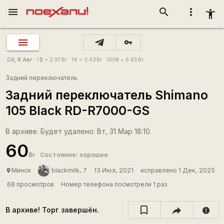
menu
search
more_vert
accessibility_new
vpn_key
Сб, 8 Авг
1
$
= 2.97
Br
1
€
= 3.43
Br
100
₴
= 6.65
Br
Задний переключатель
Задний переключатель Shimano
105 Black RD-R7000-GS
В архиве. Будет удалено: Вт, 31 Мар 18:10.
60
Br
Состояние: хорошее
Минск
blackmilk, 7
13 Июл, 2021
исправлено 1 Дек, 2025
place
68 просмотров
Номер телефона посмотрели 1 раз
В архиве! Торг завершён.
report