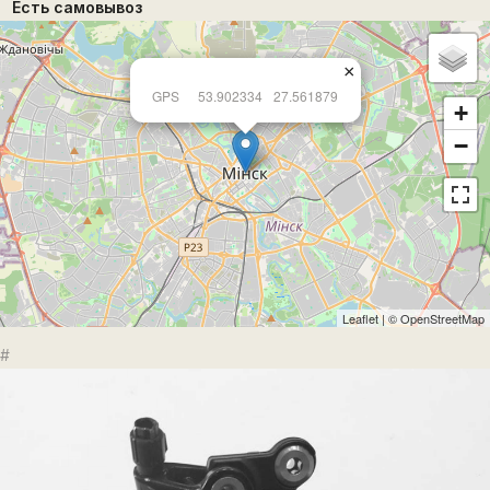
Есть самовывоз
×
GPS
53.902334
27.561879
+
−
Leaflet
| ©
OpenStreetMap
#