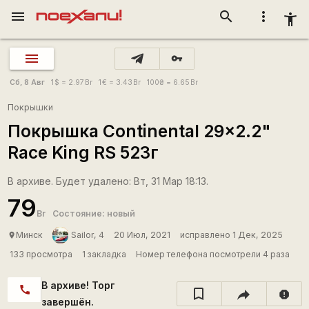
menu
search
more_vert
accessibility_new
vpn_key
Сб, 8 Авг
1
$
= 2.97
Br
1
€
= 3.43
Br
100
₴
= 6.65
Br
Покрышки
Покрышка Continental 29x2.2"
Race King RS 523г
В архиве. Будет удалено: Вт, 31 Мар 18:13.
79
Br
Состояние: новый
Минск
Sailor, 4
20 Июл, 2021
исправлено 1 Дек, 2025
place
133 просмотра
1 закладка
Номер телефона посмотрели 4 раза
В архиве! Торг
call
report
завершён.