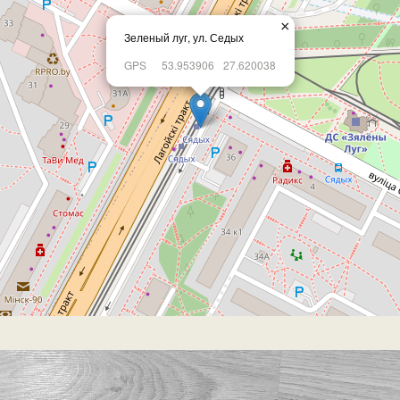
×
Зеленый луг, ул. Седых
GPS
53.953906
27.620038