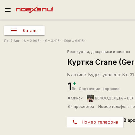
menu
Каталог
Пт, 7 Авг
1
$
= 2.96
Br
1
€
= 3.41
Br
100
₴
= 6.61
Br
Велокуртки, дождевики и жилеты
Куртка Crane (Ge
В архиве. Будет удалено: Вт, 31 
1
Br
Состояние: хорошее
Минск
ВЕЛООДЕЖДА • ВЕЛ
place
64 просмотра
Номер телефона по
В ар
call
Номер телефона