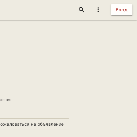
search
more_vert
Вход
днятия
ожаловаться на объявление