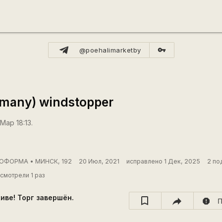
vpn_key
@poehalimarketby
rmany) windstopper
Мар 18:13.
ОФОРМА • МИНСК, 192
20 Июл, 2021
исправлено 1 Дек, 2025
2 по
смотрели 1 раз
хиве! Торг завершён.
report
П