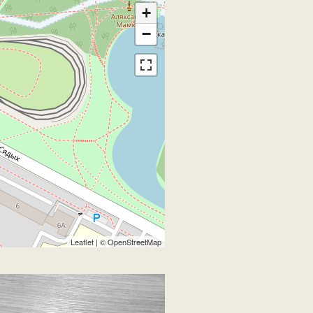
+
−
Leaflet
| ©
OpenStreetMap