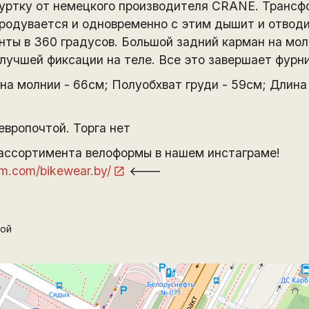
ртку от немецкого производителя CRANE. Трансфо
продувается и одновременно с этим дышит и отводи
ы в 360 градусов. Большой задний карман на мол
 лучшей фиксации на теле. Все это завершает фурн
на молнии - 66см; Полуобхват груди - 59см; Длина 
европочтой. Торга нет
ассортимента велоформы в нашем инстаграме!
am.com/bikewear.by/
<---
ой