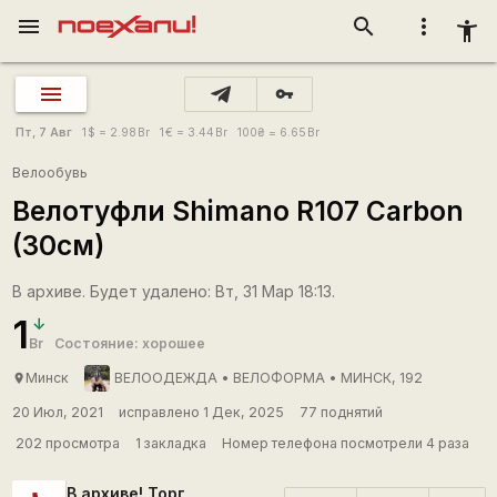
menu
search
more_vert
accessibility_new
vpn_key
Пт, 7 Авг
1
$
= 2.98
Br
1
€
= 3.44
Br
100
₴
= 6.65
Br
Велообувь
Велотуфли Shimano R107 Carbon
(30см)
В архиве. Будет удалено: Вт, 31 Мар 18:13.
1
Br
Состояние: хорошее
Минск
ВЕЛООДЕЖДА • ВЕЛОФОРМА • МИНСК, 192
place
20 Июл, 2021
исправлено 1 Дек, 2025
77 поднятий
202 просмотра
1 закладка
Номер телефона посмотрели 4 раза
В архиве! Торг