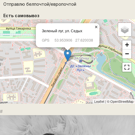
Отправлю белпочтой/европочтой
Есть самовывоз
×
Зеленый луг, ул. Седых
GPS
53.953906
27.620038
+
−
Leaflet
| ©
OpenStreetMap
#