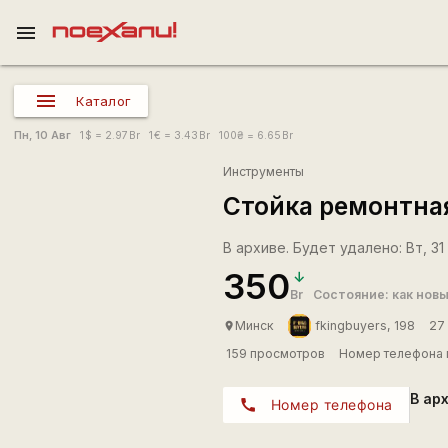
menu
Каталог
Пн, 10 Авг
1
$
= 2.97
Br
1
€
= 3.43
Br
100
₴
= 6.65
Br
Инструменты
Стойка ремонтна
В архиве. Будет удалено: Вт, 31 
350
Br
Состояние: как нов
Минск
fkingbuyers, 198
27
place
159 просмотров
Номер телефона 
В ар
call
Номер телефона