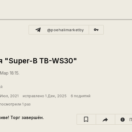
vpn_key
@poehalimarketby
я "Super-B TB-WS30"
Мар 18:15.
ый
 Июл, 2021
исправлено 1 Дек, 2025
6 поднятий
посмотрели 1 раз
хиве! Торг завершён.
report
П