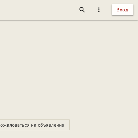
search
more_vert
Вход
ожаловаться на объявление