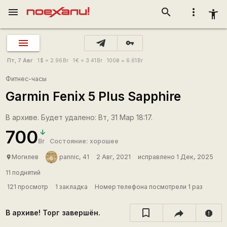
menu
search
more_vert
accessibility_new
vpn_key
Пт, 7 Авг
1
$
= 2.96
Br
1
€
= 3.41
Br
100
₴
= 6.61
Br
Фитнес-часы
Garmin Fenix 5 Plus Sapphire
В архиве. Будет удалено: Вт, 31 Мар 18:17.
700
Br
Состояние: хорошее
Могилев
pannic, 41
2 Авг, 2021
исправлено 1 Дек, 2025
place
11 поднятий
121 просмотр
1 закладка
Номер телефона посмотрели 1 раз
В архиве! Торг завершён.
report