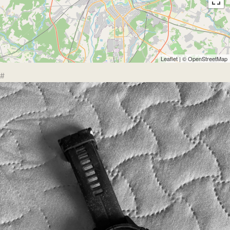
Leaflet
| ©
OpenStreetMap
#