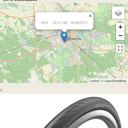
×
GPS
52.41166
30.962375
+
−
Leaflet
| ©
OpenStreetMap
#