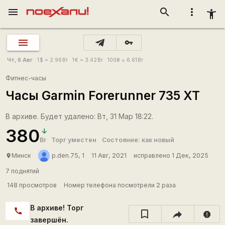
menu
search
more_vert
accessibility_new
vpn_key
Чт, 6 Авг
1
$
= 2.96
Br
1
€
= 3.42
Br
100
₴
= 6.61
Br
Фитнес-часы
Часы Garmin Forerunner 735 XT
В архиве. Будет удалено: Вт, 31 Мар 18:22.
380
Br
Торг уместен
Состояние: как новый
Минск
p.den.75, 1
11 Авг, 2021
исправлено 1 Дек, 2025
place
7 поднятий
148 просмотров
Номер телефона посмотрели 2 раза
В архиве! Торг
call
report
завершён.