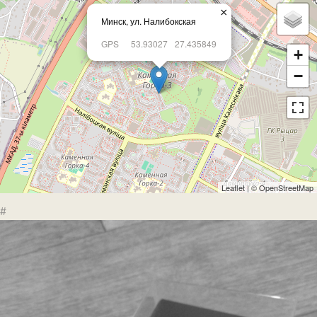
×
Минск, ул. Налибокская
GPS
53.93027
27.435849
+
−
Leaflet
| ©
OpenStreetMap
#