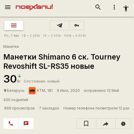
menu
search
more_vert
accessibility_new
vpn_key
Пт, 7 Авг
1
$
= 2.98
Br
1
€
= 3.44
Br
100
₴
= 6.65
Br
Манетки
Манетки Shimano 6 ск. Tourney
Revoshift SL-RS35 новые
30
Br
Состояние: новый
Беларусь
KTM, 181
9 Июл, 2020
исправлено 12 Май
place
400 поднятий
866 просмотров
7 закладок
Номер телефона посмотрели 12 раз
call
chat
report