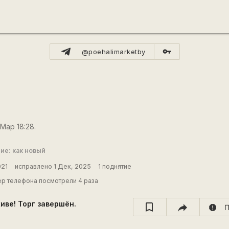
vpn_key
@poehalimarketby
Мар 18:28.
ие: как новый
021
исправлено 1 Дек, 2025
1 поднятие
р телефона посмотрели 4 раза
хиве! Торг завершён.
report
П