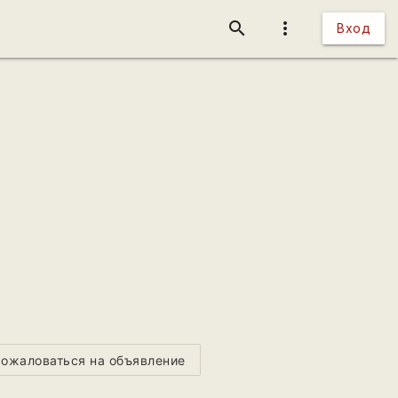
search
more_vert
Вход
ожаловаться на объявление