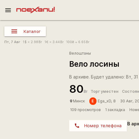
menu
Каталог
Пт, 7 Авг
1
$
= 2.98
Br
1
€
= 3.44
Br
100
₴
= 6.65
Br
Велоштаны
Вело лосины
В архиве. Будет удалено: Вт, 31 
80
Br
Торг уместен
Состоян
E
Минск
Ega_xD, 8
30 Авг, 2
place
109 просмотров
1 закладка
Номе
В ар
call
Номер телефона