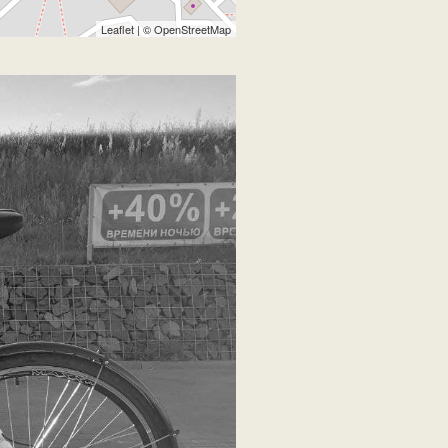
Leaflet
| ©
OpenStreetMap