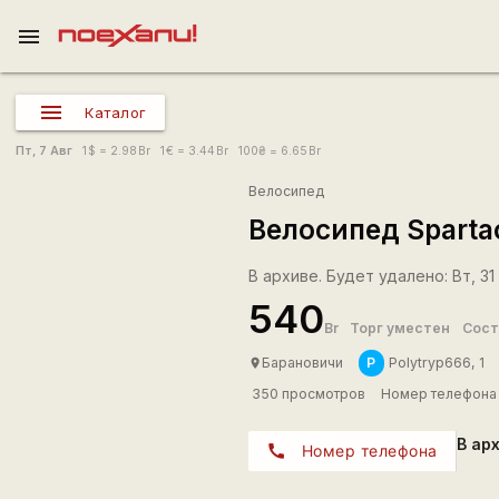
menu
Каталог
Пт, 7 Авг
1
$
= 2.98
Br
1
€
= 3.44
Br
100
₴
= 6.65
Br
Велосипед
Велосипед Sparta
В архиве. Будет удалено: Вт, 31 
540
Br
Торг уместен
Сост
P
Барановичи
Polytryp666, 1
place
350 просмотров
Номер телефона 
В ар
call
Номер телефона