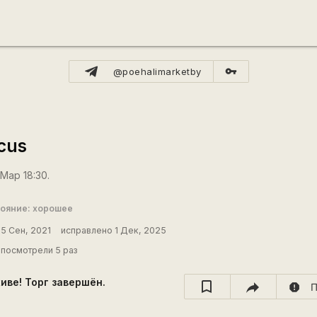
vpn_key
@poehalimarketby
cus
Мар 18:30.
ояние: хорошее
5 Сен, 2021
исправлено 1 Дек, 2025
посмотрели 5 раз
хиве! Торг завершён.
report
П