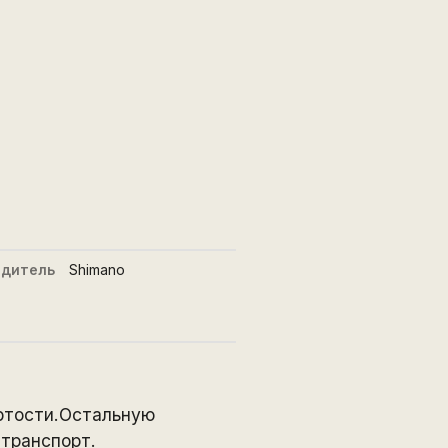
одитель
Shimano
ёртости.Остальную
 транспорт.