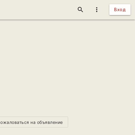
search
more_vert
Вход
ожаловаться на объявление