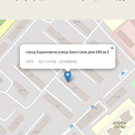
×
город Барановичи,улица Брестская,дом 289,кв 2
GPS
53.110784
25.968595