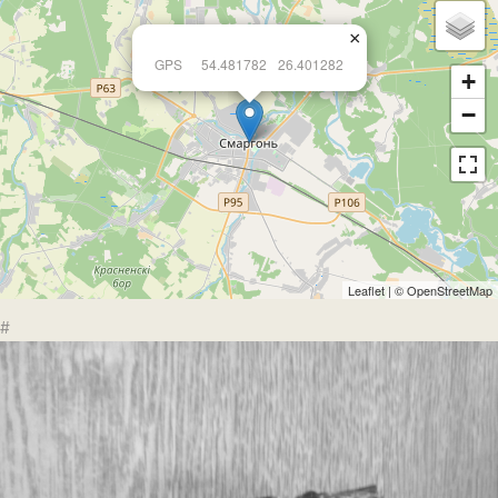
×
GPS
54.481782
26.401282
+
−
Leaflet
| ©
OpenStreetMap
#