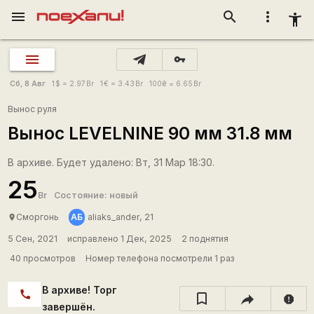
menu
search
more_vert
accessibility_new
vpn_key
Сб, 8 Авг
1
$
= 2.97
Br
1
€
= 3.43
Br
100
₴
= 6.65
Br
Вынос руля
Вынос LEVELNINE 90 мм 31.8 мм
В архиве. Будет удалено: Вт, 31 Мар 18:30.
25
Br
Состояние: новый
АБ
Сморгонь
aliaks_ander, 21
place
5 Сен, 2021
исправлено 1 Дек, 2025
2 поднятия
40 просмотров
Номер телефона посмотрели 1 раз
В архиве! Торг
call
report
завершён.