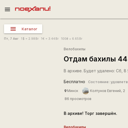
menu
Каталог
Пт, 7 Авг
1
$
= 2.98
Br
1
€
= 3.44
Br
100
₴
= 6.65
Br
Велобахилы
Отдам бахилы 44
В архиве. Будет удалено: Сб, 8 
Бесплатно
Состояние: удовлет
Минск
Колтунов Евгений, 2
place
86 просмотров
В архиве! Торг завершён.
Велобахилы