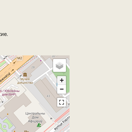
ие.
+
−