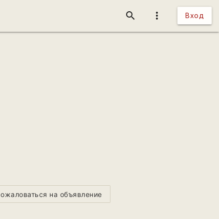
search
more_vert
Вход
ожаловаться на объявление