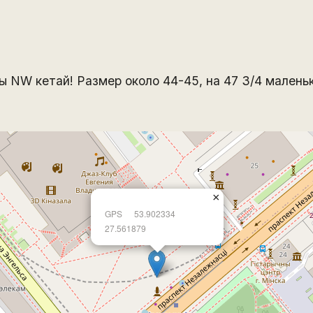
 NW кетай! Размер около 44-45, на 47 3/4 маленьк
×
GPS
53.902334
27.561879