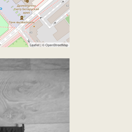
Leaflet
| ©
OpenStreetMap