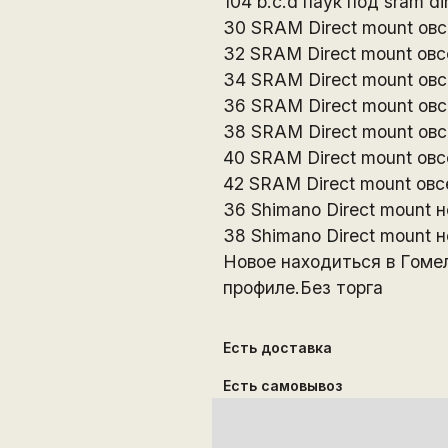
104 b.c.d паук под sram di
30 SRAM Direct mount овс
32 SRAM Direct mount овс
34 SRAM Direct mount овс
36 SRAM Direct mount овс
38 SRAM Direct mount овс
40 SRAM Direct mount овс
42 SRAM Direct mount овс
36 Shimano Direct mount н
38 Shimano Direct mount н
Новое находитьcя в Гомел
профиле.Без торга
Есть доставка
Есть самовывоз