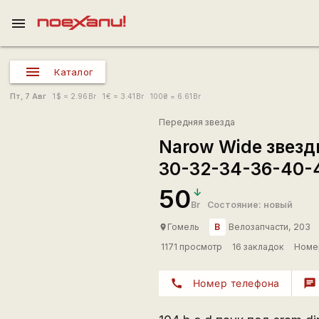
menu
Каталог
Пт, 7 Авг
1
$
= 2.96
Br
1
€
= 3.41
Br
100
₴
= 6.61
Br
Передняя звезда
Narow Wide звезд
30-32-34-36-40-
50
Br
Состояние: новый
В
Гомель
Велозапчасти, 203
place
1171 просмотр
16 закладок
Номер
call
Номер телефона
chat