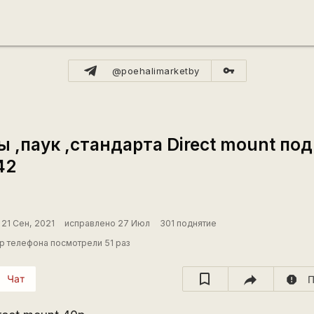
vpn_key
@poehalimarketby
ы ,паук ,стандарта Direct mount п
42
21 Сен, 2021
исправлено 27 Июл
301 поднятие
 телефона посмотрели 51 раз
Чат
report
П