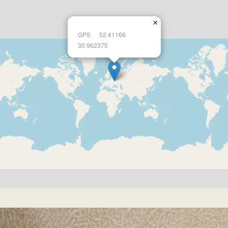
×
GPS
52.41166
30.962375