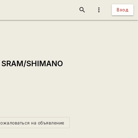
search
more_vert
Вход
од SRAM/SHIMANO
ожаловаться на объявление