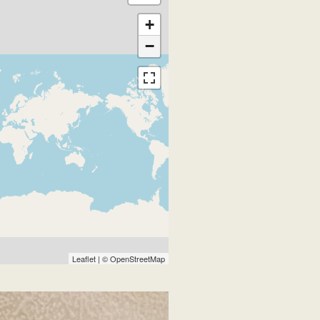
+
−
Leaflet
| ©
OpenStreetMap