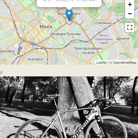
+
−
Leaflet
| ©
OpenStreetMap
#