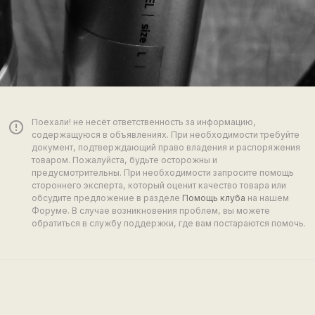
Поехали! не несёт ответственность за информацию,
error_outline
содержащуюся в объявлениях. При необходимости требуйте
документ, подтверждающий право владения и распоряжения
товаром. Пожалуйста, будьте осторожны и
предусмотрительны. При необходимости запросите помощь
стороннего эксперта, который оценит качество товара или
обсудите предложение в разделе
Помощь клуба
на нашем
Форуме. В случае возникновения проблем, вы можете
обратиться в службу поддержки, где вам постараются помочь.