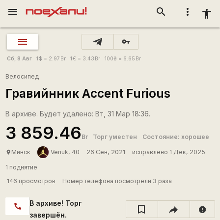
menu
search
more_vert
accessibility_new
vpn_key
Сб, 8 Авг
1
$
= 2.97
Br
1
€
= 3.43
Br
100
₴
= 6.65
Br
Велосипед
Гравийнник Accent Furious
В архиве. Будет удалено: Вт, 31 Мар 18:36.
3 859.46
Br
Торг уместен
Состояние: хорошее
Минск
Venuk, 40
26 Сен, 2021
исправлено 1 Дек, 2025
place
1 поднятие
146 просмотров
Номер телефона посмотрели 3 раза
В архиве! Торг
call
report
завершён.