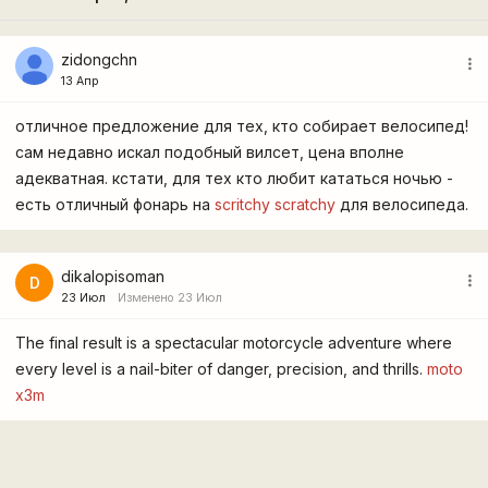
zidongchn
more_vert
13 Апр
отличное предложение для тех, кто собирает велосипед!
сам недавно искал подобный вилсет, цена вполне
адекватная. кстати, для тех кто любит кататься ночью -
есть отличный фонарь на
scritchy scratchy
для велосипеда.
dikalopisoman
more_vert
D
23 Июл
Изменено 23 Июл
The final result is a spectacular motorcycle adventure where
every level is a nail-biter of danger, precision, and thrills.
moto
x3m