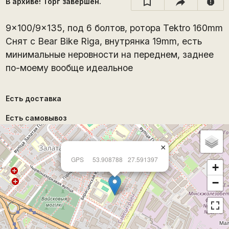
В архиве! Торг завершён.
report
9x100/9x135, под 6 болтов, ротора Tektro 160mm
Снят с Bear Bike Riga, внутрянка 19mm, есть
минимальные неровности на переднем, заднее
по-моему вообще идеальное
Есть доставка
Есть самовывоз
×
GPS
53.908788
27.591397
+
−