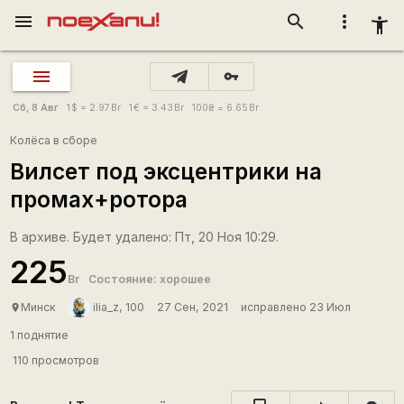
menu
search
more_vert
accessibility_new
vpn_key
Сб, 8 Авг
1
$
= 2.97
Br
1
€
= 3.43
Br
100
₴
= 6.65
Br
Колёса в сборе
Вилсет под эксцентрики на
промах+ротора
В архиве. Будет удалено: Пт, 20 Ноя 10:29.
225
Br
Состояние: хорошее
Минск
ilia_z, 100
27 Сен, 2021
исправлено 23 Июл
place
1 поднятие
110 просмотров