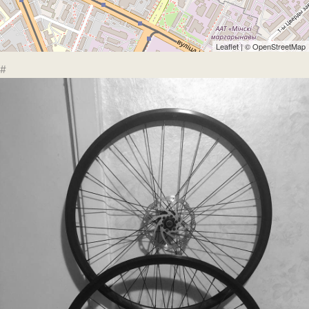
Leaflet
| ©
OpenStreetMap
#