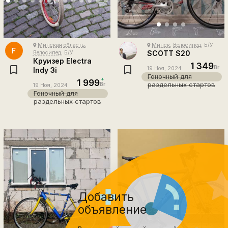
Минская область
,
Минск
,
Велосипед
, Б/У
place
place
F
SCOTT S20
Велосипед
, Б/У
Круизер Electra
1 349
Br
19 Ноя, 2024
Indy 3i
Гоночный для
1 999
раздельных стартов
Br
19 Ноя, 2024
Гоночный для
раздельных стартов
Добавить
объявление