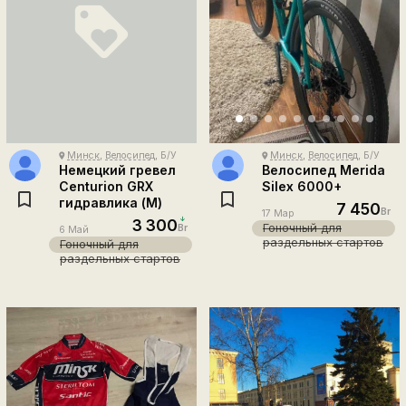
loyalty
Минск
,
Велосипед
, Б/У
Минск
,
Велосипед
, Б/У
place
place
Немецкий гревел
Велосипед Merida
Centurion GRX
Silex 6000+
гидравлика (M)
7 450
Br
17 Мар
3 300
Гоночный для
Br
6 Май
раздельных стартов
Гоночный для
раздельных стартов