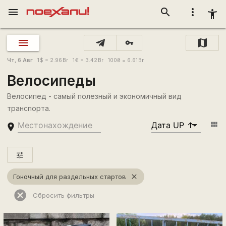
menu
search
more_vert
accessibility_new
vpn_key
Чт, 6 Авг
1
$
= 2.96
Br
1
€
= 3.42
Br
100
₴
= 6.61
Br
Велосипеды
Велосипед - самый полезный и экономичный вид
транспорта.
view_module
place
tune
Гоночный для раздельных стартов
close
cancel
Сбросить фильтры