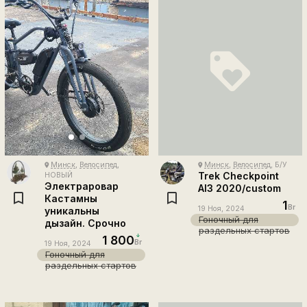
loyalty
Минск
,
Велосипед
,
Минск
,
Велосипед
, Б/У
place
place
Trek Checkpoint
НОВЫЙ
Электраровар
Al3 2020/custom
Кастамны
1
Br
19 Ноя, 2024
уникальны
Гоночный для
дызайн. Срочно
раздельных стартов
1 800
Br
19 Ноя, 2024
Гоночный для
раздельных стартов