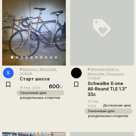
loyalty
Беларусь
,
Велосипед
,
Минская область
,
place
place
S
НОВЫЙ
Велосипед
,
Покрышки
,
Старт шоссе
НОВЫЙ
Schwalbe X-one
600
Br
19 Ноя, 2024
All-Round TLE 1.3"
Гоночный для
33с
раздельных стартов
19 Ноя,
Договорная цена
2024
Гоночный для
раздельных стартов