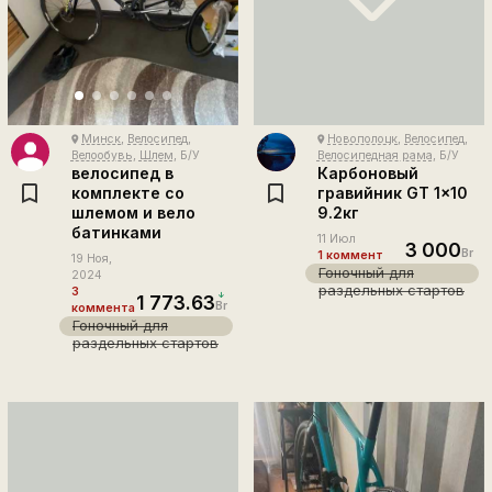
Минск
,
Велосипед
,
Новополоцк
,
Велосипед
,
place
place
Велообувь
,
Шлем
, Б/У
Велосипедная рама
, Б/У
велосипед в
Карбоновый
комплекте со
гравийник GT 1x10
шлемом и вело
9.2кг
батинками
11 Июл
3 000
Br
1 коммент
19 Ноя,
Гоночный для
2024
раздельных стартов
3
1 773.63
Br
коммента
Гоночный для
раздельных стартов