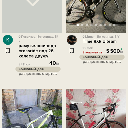
Петриков
,
Велосипед
, Б/
Минск
,
Велосипед
, Б/У
place
place
K
Time RXR Ulteam
У
раму велосипеда
16 Май
5 500
crossride под 26
Br
2 коммента
колеса дружу.
Гоночный для
раздельных стартов
40
Br
27 Июн
Гоночный для
раздельных стартов