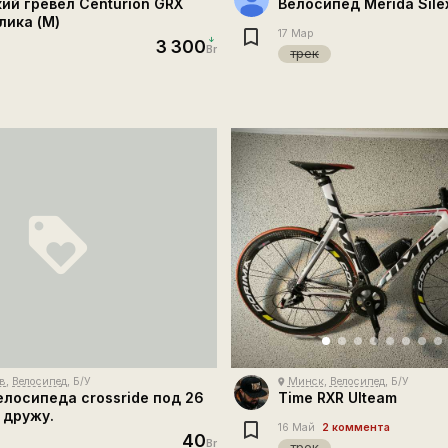
ий гревел Centurion GRX
Велосипед Merida Sil
лика (M)
17 Мар
3 300
Br
трек
loyalty
в
,
Велосипед
, Б/У
Минск
,
Велосипед
, Б/У
place
елосипеда crossride под 26
Time RXR Ulteam
 дружу.
16 Май
2 коммента
40
Br
трек