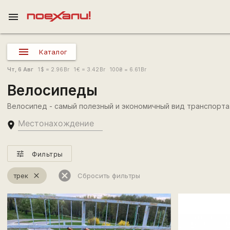
menu
Каталог
Чт, 6 Авг
1
$
= 2.96
Br
1
€
= 3.42
Br
100
₴
= 6.61
Br
Велосипеды
Велосипед - самый полезный и экономичный вид транспорта
place
tune
Фильтры
cancel
трек
close
Сбросить фильтры