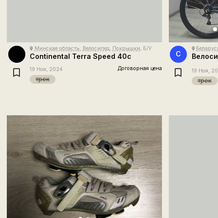
Минская область
,
Велосипед
,
Покрышки
, Б/У
Беларус
place
place
С
Continental Terra Speed 40c
Велоси
Договорная цена
19 Ноя, 2024
19 Ноя, 2
трек
трек