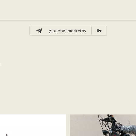
vpn_key
@poehalimarketby
.