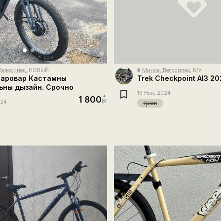
loyalty
Велосипед
, НОВЫЙ
Минск
,
Велосипед
, Б/У
place
аровар Кастамны
Trek Checkpoint Al3 2
ьны дызайн. Срочно
19 Ноя, 2024
1 800
Br
024
трек