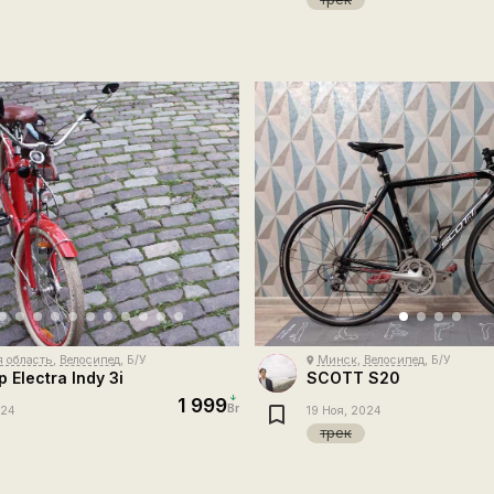
 область
,
Велосипед
, Б/У
Минск
,
Велосипед
, Б/У
place
 Electra Indy 3i
SCOTT S20
1 999
Br
024
19 Ноя, 2024
трек