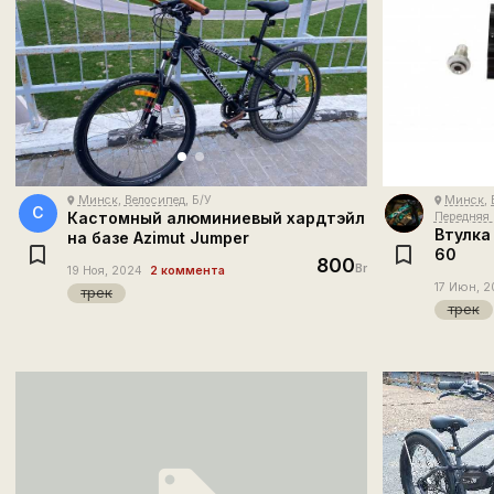
Минск
,
Велосипед
, Б/У
Минск
,
place
place
С
Кастомный алюминиевый хардтэйл
Передняя 
Втулка
на базе Azimut Jumper
60
800
Br
19 Ноя, 2024
2 коммента
17 Июн, 2
трек
трек