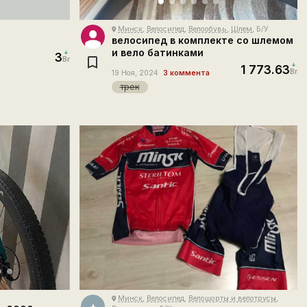
Минск
,
Велосипед
,
Велообувь
,
Шлем
, Б/У
place
велосипед в комплекте со шлемом
и вело батинками
3
Br
1 773.63
Br
19 Ноя, 2024
3 коммента
трек
Минск
,
Велосипед
,
Велошорты и велотрусы
,
place
+