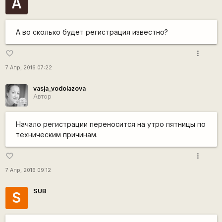
A
A во сколько будет регистрация известно?
more_vert
favorite_border
7 Апр, 2016 07:22
vasja_vodolazova
Автор
Начало регистрации переносится на утро пятницы по
техническим причинам.
more_vert
favorite_border
7 Апр, 2016 09:12
SUB
S