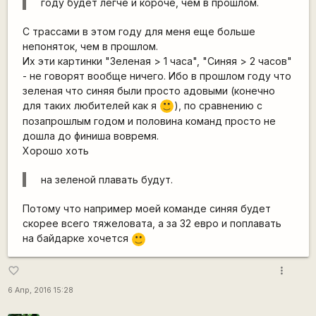
году будет легче и короче, чем в прошлом.
С трассами в этом году для меня еще больше
непоняток, чем в прошлом.
Их эти картинки "Зеленая > 1 часа", "Синяя > 2 часов"
- не говорят вообще ничего. Ибо в прошлом году что
зеленая что синяя были просто адовыми (конечно
для таких любителей как я
), по сравнению с
:)
позапрошлым годом и половина команд просто не
дошла до финиша вовремя.
Хорошо хоть
на зеленой плавать будут.
Потому что например моей команде синяя будет
скорее всего тяжеловата, а за 32 евро и поплавать
на байдарке хочется
:)
more_vert
favorite_border
6 Апр, 2016 15:28