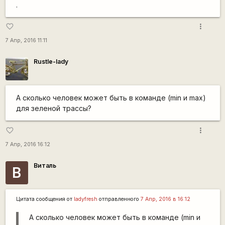
.
more_vert
favorite_border
7 Апр, 2016 11:11
Rustle-lady
А сколько человек может быть в команде (min и max)
для зеленой трассы?
more_vert
favorite_border
7 Апр, 2016 16:12
Виталь
В
Цитата сообщения от
ladyfresh
отправленного
7 Апр, 2016 в 16:12
А сколько человек может быть в команде (min и