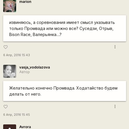
marion
извиняюсь, а соревнования имеет смысл указывать
только Промвада или можно все? Суседзи, Отрыв,
Bison Race, Валерьянка....?
more_vert
favorite_border
6 Апр, 2016 15:43
vasja_vodolazova
Автор
Желательно конечно Промвада. Ходатайство будем
делать от него.
more_vert
favorite_border
6 Апр, 2016 15:45
Avrora