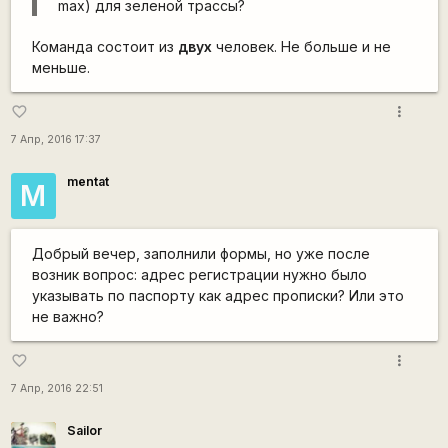
max) для зеленой трассы?
Команда состоит из
двух
человек. Не больше и не
меньше.
more_vert
favorite_border
7 Апр, 2016 17:37
mentat
M
Добрый вечер, заполнили формы, но уже после
возник вопрос: адрес регистрации нужно было
указывать по паспорту как адрес прописки? Или это
не важно?
more_vert
favorite_border
7 Апр, 2016 22:51
Sailor