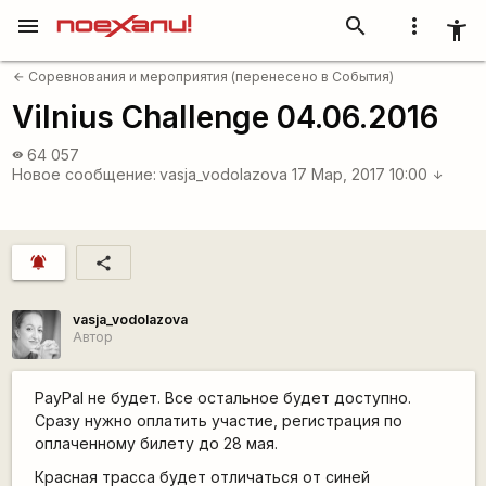
menu
search
more_vert
accessibility_new
Соревнования и мероприятия (перенесено в События)
arrow_back
Vilnius Challenge 04.06.2016
64 057
visibility
Новое сообщение:
vasja_vodolazova
17 Мар, 2017 10:00
arrow_downward
notifications_active
share
vasja_vodolazova
Автор
PayPal не будет. Все остальное будет доступно.
Сразу нужно оплатить участие, регистрация по
оплаченному билету до 28 мая.
Красная трасса будет отличаться от синей