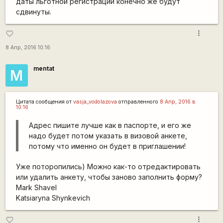
даты льготной регистрации конечно же будут
сдвинуты.
more_vert
favorite_border
8 Апр, 2016 10:16
mentat
M
Цитата сообщения от
vasja_vodolazova
отправленного
8 Апр, 2016 в
10:16
Адрес пишите лучше как в паспорте, и его же
надо будет потом указать в визовой анкете,
потому что именно он будет в приглашении!
Уже поторопились) Можно как-то отредактировать
или удалить анкету, чтобы заново заполнить форму?
Mark Shavel
Katsiaryna Shynkevich
more_vert
favorite_border