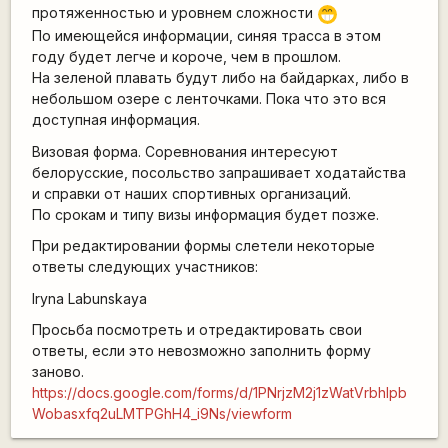
протяженностью и уровнем сложности
;D
По имеющейся информации, синяя трасса в этом
году будет легче и короче, чем в прошлом.
На зеленой плавать будут либо на байдарках, либо в
небольшом озере с ленточками. Пока что это вся
доступная информация.
Визовая форма. Соревнования интересуют
белорусские, посольство запрашивает ходатайства
и справки от наших спортивных организаций.
По срокам и типу визы информация будет позже.
При редактировании формы слетели некоторые
ответы следующих участников:
Iryna Labunskaya
Просьба посмотреть и отредактировать свои
ответы, если это невозможно заполнить форму
заново.
https://docs.google.com/forms/d/1PNrjzM2j1zWatVrbhIpb
Wobasxfq2uLMTPGhH4_i9Ns/viewform