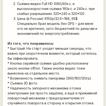
Съёмка видео Full HD 1080/60к.с. и
высокоскоростная съёмка 160к.с. и 240к.с. при
слабых разрешениях 320*240 и 320*120 .
Цена (в России) 6150р/32.6=188, 65$
Специально брал модель без GPS – для меня
это не критично, зато бюджетней по деньгам и
экономичней по энергопотреблению.
Из того, что понравилось:
* Быстрый. На старт уходит меньше секунды, что
важно при скоротечном моменте, который хотелось
бы зафиксировать.
* Кнопка серийной съёмки удобно расположена
около кнопки off/on. Также кнопка видео тоже
вынесена на отдельное место.
* Возможность снимать панорамы (360/180/120гр)
* Съёмка 3D фото.
* Надёжность запорного механизма отсека
электроники (не просто защёлка, а ещё и прижимной
поворотный механизм с предохранителем от
случайного поворота в сторону и открытия отсека