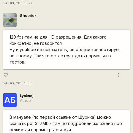
24 Окт, 2013 18:41
Shoorick
120 fps там не для HD разрешения. Для какого
конкретно, не говорится.
Ну и youtube не показатель, он ролики конвертирует
по-своему. Так что остается ждать нормальных
тестов.
more_vert
favorite_border
24 Окт, 2013 18:50
Lyaksej
АБ
Автор
В мануале (по первой ссылке от Шурика) можно
скачать pdf 3, 7Mb - там по подробней изложено про
режимы и параметры съёмки.