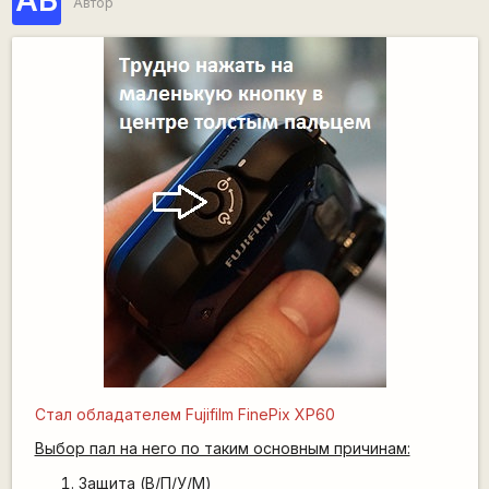
АБ
Автор
Стал обладателем
Fujifilm FinePix XP60
Выбор пал на него по таким основным причинам:
Защита (В/П/У/М)