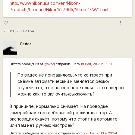
http://www.nikonusa.com/en/Nikon-
Products/Product/Nikon1/27665/Nikon-1-AW1.html
more_vert
favorite_border
29 Ноя, 2013 23:54
Fedor
Цитата сообщения от
lyaksej
отправленного
19 Ноя, 2013 в 18:31
По видео не понравилось, что контраст при
съёмке автоматический и меняется резко/
ступенчато, а не плавно перетекая - это наверно
можно как-то включить/выключить?
В принципе, нормально снимает. На проводке
камерой заметен небольшой роллинг шаттер. А
экспозиция скачет, потому что стоит на автомате
или там нет ручных настроек?
Цитата сообщения от
kciroohs
отправленного
29 Ноя, 2013 в 23:54