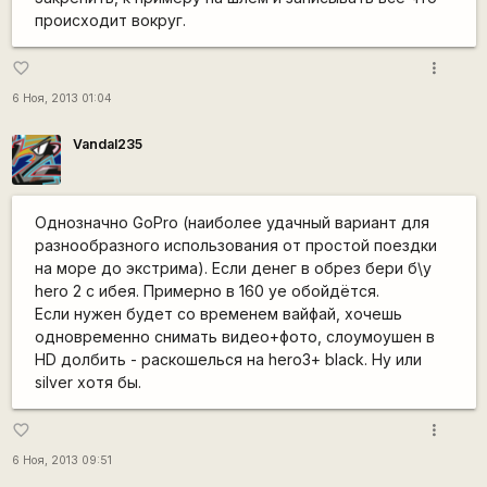
происходит вокруг.
more_vert
favorite_border
6 Ноя, 2013 01:04
Vandal235
Однозначно GoPro (наиболее удачный вариант для
разнообразного использования от простой поездки
на море до экстрима). Если денег в обрез бери б\у
hero 2 с ибея. Примерно в 160 уе обойдётся.
Если нужен будет со временем вайфай, хочешь
одновременно снимать видео+фото, слоумоушен в
HD долбить - раскошелься на hero3+ black. Ну или
silver хотя бы.
more_vert
favorite_border
6 Ноя, 2013 09:51