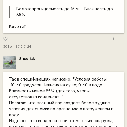
Водонепроницаемость до 15 м, ... Влажность до
85%.
Как это?
more_vert
favorite_border
30 Ноя, 2013 01:24
Shoorick
Так в спецификациях написано. "Условия работы:
-10..40 градусов Цельсия на суше; 0..40 в воде.
Влажность менее 85% (для того, чтобы
отсутствовал конденсат)."
Полагаю, что влажный пар создает более худшие
условия для съемки по сравнению с погружением в
воду.
Надеюсь, что конденсат при этом только снаружи,
но не внутри (как при резком переходе из холодного