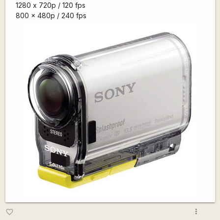
1280 x 720p / 120 fps
800 x 480p / 240 fps
more_vert
favorite_border