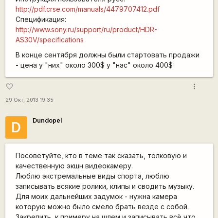
http://pdf.crse.com/manuals/4479707412.pdf
Спецификация:
http://www.sony.ru/support/ru/product/HDR-
AS30V/specifications
В конце сентября должны были стартовать продажи
- цена у "них" около 300$ у "нас" около 400$
more_vert
favorite_border
29 Окт, 2013 19:35
Dundopel
D
Посоветуйте, кто в теме так сказать, толковую и
качественную экшн видеокамеру.
Люблю экстремальные виды спорта, люблю
записывать всякие ролики, клипы и сводить музыку.
Для моих дальнейших задумок - нужна камера
которую можно было смело брать везде с собой.
Закрепить, к примеру на шлем и записывать всё что