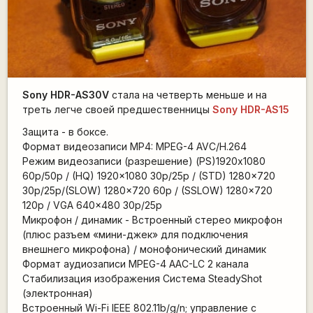
Sony HDR-AS30V
стала на четверть меньше и на
треть легче своей предшественницы
Sony HDR-AS15
Защита - в боксе.
Формат видеозаписи MP4: MPEG-4 AVC/H.264
Режим видеозаписи (разрешение) (PS)1920x1080
60p/50p / (HQ) 1920x1080 30p/25p / (STD) 1280x720
30p/25p/(SLOW) 1280x720 60p / (SSLOW) 1280x720
120p / VGA 640x480 30p/25p
Микрофон / динамик - Встроенный стерео микрофон
(плюс разъем «мини-джек» для подключения
внешнего микрофона) / монофонический динамик
Формат аудиозаписи MPEG-4 AAC-LC 2 канала
Стабилизация изображения Система SteadyShot
(электронная)
Встроенный Wi-Fi IEEE 802.11b/g/n; управление с