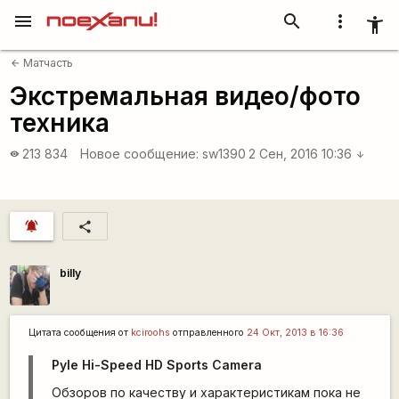
menu
search
more_vert
accessibility_new
Матчасть
arrow_back
Экстремальная видео/фото
техника
213 834
Новое сообщение:
sw1390
2 Сен, 2016 10:36
visibility
arrow_downward
notifications_active
share
billy
Цитата сообщения от
kciroohs
отправленного
24 Окт, 2013 в 16:36
Pyle Hi-Speed HD Sports Camera
Обзоров по качеству и характеристикам пока не