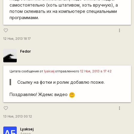
самостоятельно (хоть штативом, хоть вручную), а
потом склеивать их на компьютере специальными
программами.
more_vert
favorite_border
12 Ноя, 2013 18:17
Fedor
Цитата сообщения от
lyaksej
отправленного
12 Ноя, 2013 в 17:42
Ссылку на фотки и ролик добавлю позже.
Поздравляю! Ждемс видео
:)
more_vert
favorite_border
13 Ноя, 2013 00:12
Lyaksej
АБ
Автор