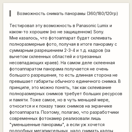
Возможность снимать панорамы (360/180/120гр)
Тестировал эту возможность в Panasonic Lumix и
каком-то хорошем (но не защищенном) Sony.
Мне казалось, что фотоаппарат будет склеивать
полноразмерные фото, получая в итоге панораму с
суммарным разрешением 2-3-4 и т.д. кадров (за
вычетом склеенных областей и отрезанных
несовпадающих краев). На самом деле склеенная
фотоаппаратом панорама получается не очень
большого разрешения, то есть длинная сторона не
превышает габариты обычного единичного снимка. В
принципе, это можно понять, так как склеивание
полноразмерных снимков требует больших ресурсов
и памяти. Тоже самое, но в чуть меньшей мере,
относится и к показу таких снимков на экранчике
фотоаппарата. Поэтому, полагаю, что разработчики
современных фотокамер реализовали лишь
"уменьшенные панорамы", а если уж хочется
подробных мегапиксельных, надо снимать кадры