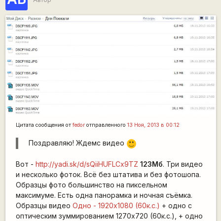
Цитата сообщения от
fedor
отправленного
13 Ноя, 2013 в 00:12
Поздравляю! Ждемс видео
:)
Вот -
http://yadi.sk/d/sQiiHUFLCx9TZ
123Мб
. Три видео
и несколько фоток. Всё без штатива и без фотошопа.
Образцы фото большинство на пиксельном
максимуме. Есть одна панорамка и ночная съёмка.
Образцы видео
Одно - 1920х1080 (60к.с.)
+ одно с
оптическим зуммированием 1270х720 (60к.с.), + одно