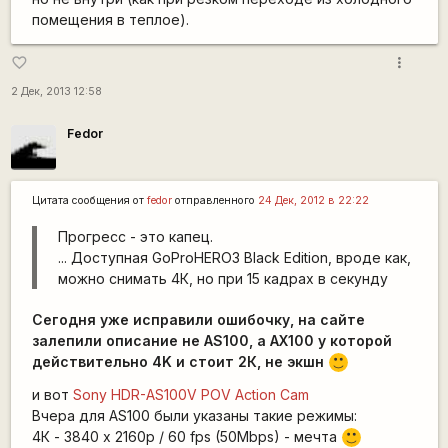
помещения в теплое).
more_vert
favorite_border
2 Дек, 2013 12:58
Fedor
Цитата сообщения от
fedor
отправленного
24 Дек, 2012 в 22:22
Прогресс - это капец.
... Доступная GoProHERO3 Black Edition, вроде как,
можно снимать 4К, но при 15 кадрах в секунду
Сегодня уже исправили ошибочку, на сайте
залепили описание не AS100, а AX100 у которой
действительно 4K и стоит 2К, не экшн
:)
и вот
Sony HDR-AS100V POV Action Cam
Вчера для AS100 были указаны такие режимы:
4К - 3840 x 2160p / 60 fps (50Mbps) - мечта
:)