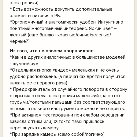
электроники)
* Есть возможность докупить дополнительные
элементы питания в РБ.
*Эргономичный и анатомически удобен. Интуитивно
понятный многоязычный интерфейс. Яркий цвет –
желтый (ещё бывают красные/синие/зелёные/
чёрные?)
Из того, что не совсем понравилось:
*Как и в других аналогичных в большинстве моделей
- шумный зум.
*Отдельная кнопка «видео» маленькая и не очень
удобно расположена. (в перчатках врятли получится
нажать её с первого раза)
* Предохранитель от случайного поворота в сторону
открытия отсека электроники маленький (на фото) –
грубыми/толстыми пальцами без соответствующего
вспомогательного инструмента можно и не открыть.
*При активном тестировании при слабом освещении
зависла оптика или, «что-то там» пришлось
перезапускать камеру.
*При зарядке камеры (само собой/логично)