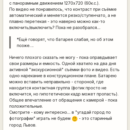
с панорамным движением 1270х720 (60к.с.).
По видео не понравилось, что контраст при съёмке
автоматический и меняется резко/ступенчато, а не
плавно перетекая - это наверно можно как-то
включить/выключить? Пока не разобрался....
*Ещё говорят, что батарея слабая, но об этом
позже….
Ничего плохого сказать не могу - пока оправдывает
свои размеры и емкость. Одной хватило на два дня
активной "экскурсионной" съёмки фото и видео. Есть
одно нарекание в конструкционном плане. Батарею
можно вставить неправильно - стороной, где
находится контактная группа (фотик просто не
включится, но гипотетически кадр может пропасть).
Общее впечатление от обращения с камерой - пока
положительные.
Смотрите - кому интересно.... в "угадай город по
фотографии" играть не будем
- это старинный
:)
город Львов.