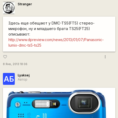
Stranger
Здесь еще обещают у DMC-TS5(FT5) стерео-
микрофон, ну и младшего брата TS25(FT25)
описывают:
http://www.dpreview.com/news/2013/01/07/Panasonic-
lumix-dmc-ts5-ts25
more_vert
favorite_border
8 Янв, 2013 18:06
Lyaksej
АБ
Автор