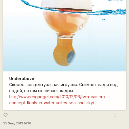
Underabove
Скорее, концептуальная игрушка. Снимает над и под
водой, потом склеивает кадры.
http://www.engadget.com/2010/12/06/twin-camera-
concept-floats-in-water-unites-sea-and-sky/
more_vert
favorite_border
23 Янв, 2013 14:10