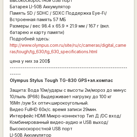
Высокоскоростной USB порт
Батарея LI-50B Аккумулятор
Память SD / SDHC / SDXC Поддержка Eye-Fi/
Встроенная память 57 МБ
Размеры / вес 98.4 x 65.9 x 21.9 мм / 167 г (вкл.
батарею и карту памяти)
Подробней здесь:
http://www.olympus.com.ru/site/ru/c/cameras/digital_came
ras/tough/tg_630/tg_630_specifications.html
цена у них за 200$
----------------------------------------------------------------
------
Olympus Stylus Tough TG-830 GPS+эл.компас
Защита: Вода 10м/удары с высоты 2м/мороз до минус
10/пыль (IP68) Выдерживает нагрузку до 100 кг
16Мп /зум 5x оптич.широкоугольный.
Видео FullHD 60к/с. время записи 29мин.
Интерфейс HDMI Микро-коннектор Тип Д /DC вход/
Комбинированный видео-аудио и USB выход/
Высокоскоростной USB порт
LI-50B Аккумулятор