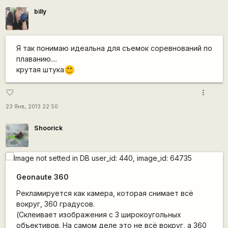
billy
Я так понимаю идеальна для съемок соревнований по
плаванию....
крутая штука
:)
more_vert
favorite_border
23 Янв, 2013 22:50
Shoorick
Geonaute 360
Рекламируется как камера, которая снимает всё
вокруг, 360 градусов.
(Склеивает изображения с 3 широкоугольных
объективов. На самом деле это не всё вокруг, а 360