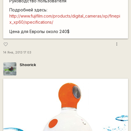
Руководство пользователя
Подробней здесь:
http://www.fujifilm.com/products/digital_cameras/xp/finepi
x_xp60/specifications/
Цена для Европы около 240$
more_vert
favorite_border
14 Янв, 2013 17:03
Shoorick