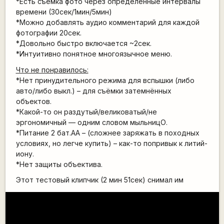
*Есть съёмка фото через определённые интервалы
времени (30сек/1мин/5мин)
*Можно добавлять аудио комментарий для каждой
фотографии 20сек.
*Довольно быстро включается ~2сек.
*Интуитивно понятное многоязычное меню.
Что не понравилось:
*Нет принудительного режима для вспышки (либо
авто/либо выкл.) – для съёмки затемнённых
объектов.
*Какой-то он раздутый/великоватый/не
эргономичный –– одним словом мыльницО.
*Питание 2 бат.АА – (сложнее заряжать в походных
условиях, но легче купить) – как-то попривык к литий-
иону.
*Нет защиты объектива.
Этот тестовый клипчик (2 мин 51сек) снимал им