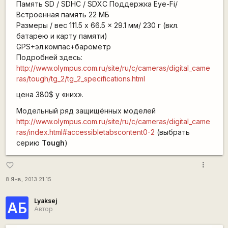
Память SD / SDHC / SDXC Поддержка Eye-Fi/
Встроенная память 22 МБ
Размеры / вес 111.5 x 66.5 x 29.1 мм/ 230 г (вкл.
батарею и карту памяти)
GPS+эл.компас+барометр
Подробней здесь:
http://www.olympus.com.ru/site/ru/c/cameras/digital_came
ras/tough/tg_2/tg_2_specifications.html
цена 380$ у «них».
Модельный ряд защищённых моделей
http://www.olympus.com.ru/site/ru/c/cameras/digital_came
ras/index.html#accessibletabscontent0-2
(выбрать
серию
Tough
)
more_vert
favorite_border
8 Янв, 2013 21:15
Lyaksej
АБ
Автор