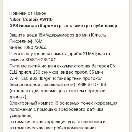
Новинки от Никон
Nikon Coolpix AW110
GPS+компас+барометр+альтиметр+глубиномер
Защита: вода 18м/удары/мороз до мин.10/пыль
Пиксели эф. 16М
Видео 1080 /30к.с.
Память внутренняя память (прибл. 21 MБ); карта
памяти SD/SDHC/SDXC
Питание литий-ионная аккумуляторная батарея EN-
EL12 прибл. 250 снимков; видео прибл. 55 мин
Wi-Fi IEEE 802.11b/g/n (стандартный протокол
беспроводной локальной сети), ARIB STD-T66
(стандарт для маломощных систем передачи
данных)
Электронный компас 16 основных точек (коррекция
положения с помощью трехосевого датчика
ускорения,
автоматическая коррекция угла отклонения и
автоматическая настройка компенсации)