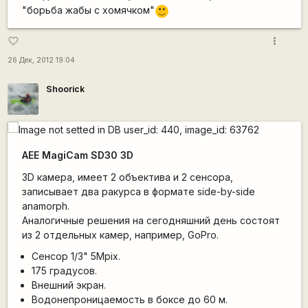
"борьба жабы с хомячком"
:)
more_vert
favorite_border
26 Дек, 2012 19:04
Shoorick
AEE MagiCam SD30 3D
3D камера, имеет 2 объектива и 2 сенсора,
записывает два ракурса в формате side-by-side
anamorph.
Аналогичные решения на сегодняшний день состоят
из 2 отдельных камер, например, GoPro.
Сенсор 1/3" 5Mpix.
175 градусов.
Внешний экран.
Водонепроницаемость в боксе до 60 м.