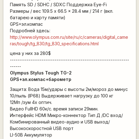
Память SD / SDHC / SDXC Поддержка Eye-Fi
Размеры / вес 109.5 x 66.5 x 28.4 мм / 214 г (вкл.
батарею и карту памяти)
GPS+эл.компас
Подробней здесь:
http://www.olympus.com.ru/site/ru/c/cameras/digital_came
ras/tough/tg_830/tg_830_specifications.html
цена у них за 280$
----------------------------------------------------------------
------
Olympus Stylus Tough TG-2
GPS+эл.компас+барометр
Защита: Вода 15м/удары с высоты 2м/мороз до минус
10/пыль (IP68) Выдерживает нагрузку до 100 кг
12Мп /зум 4x оптич.
Видео FullHD 60к/с. время записи 29мин.
Интерфейс HDMI Микро-коннектор Тип Д /DC вход/
Комбинированный видео-аудио и USB выход/
Высокоскоростной USB порт
LI-50B Аккумулятор