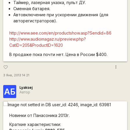
Таймер, лазерная указка, пульт ДУ.
Сменная батарея.
Автовключение при ускорении движения (для
авторегистраторов).
http://www.aee.com/en/productshow.asp?Sendid=86
http://www.audiomagaz.ru/preview.php?
CatID=205&ProductID=1620
В продаже пока почти нет. Цена в России $400.
more_vert
favorite_border
3 Янв, 2013 14:21
Lyaksej
АБ
Автор
Новинки от Панасоника 2013г.
Краткие характеристики: