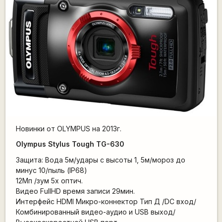
Новинки от OLYMPUS на 2013г.
Olympus Stylus Tough TG-630
Защита: Вода 5м/удары с высоты 1, 5м/мороз до
минус 10/пыль (IP68)
12Мп /зум 5x оптич.
Видео FullHD время записи 29мин.
Интерфейс HDMI Микро-коннектор Тип Д /DC вход/
Комбинированный видео-аудио и USB выход/