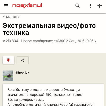
menu
search
more_vert
accessibility_new
Матчасть
arrow_back
Экстремальная видео/фото
техника
213 834
Новое сообщение:
sw1390
2 Сен, 2016 10:36
visibility
arrow_downward
notifications_active
share
Shoorick
Взял бы такую модель и дороже (может, и
значительно дороже) 250, только нет таких.
Везде компромиссы...
А подобные метания (включая Fedor'а) называются