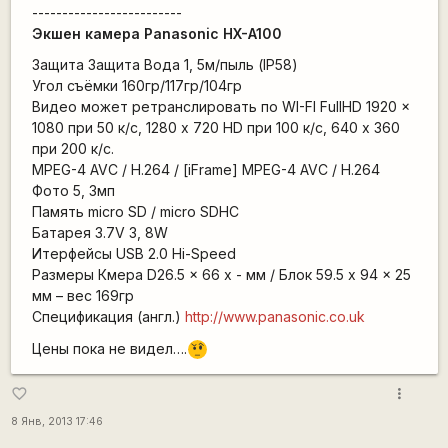
-------------------------
Экшен камера Panasonic HX-A100
Защита Защита Вода 1, 5м/пыль (IP58)
Угол съёмки 160гр/117гр/104гр
Видео может ретранслировать по WI-FI FullHD 1920 x
1080 при 50 к/с, 1280 x 720 HD при 100 к/с, 640 х 360
при 200 к/с.
MPEG-4 AVC / H.264 / [iFrame] MPEG-4 AVC / H.264
Фото 5, 3мп
Память micro SD / micro SDHC
Батарея 3.7V 3, 8W
Итерфейсы USB 2.0 Hi-Speed
Размеры Кмера D26.5 x 66 x - мм / Блок 59.5 x 94 x 25
мм – вес 169гр
Спецификация (англ.)
http://www.panasonic.co.uk
Цены пока не видел….
???
more_vert
favorite_border
8 Янв, 2013 17:46