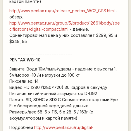
картой памяти)
http://www.pentax.ru/ru/release_pentax_WG3_GPS.html
-
обзор.
http://www.pentax.ru/ru/group/5/product/12661/body/spe
cifications/digital-compact.html
- данные.
Ориентировочная цена у них составляет $299, 95 и
$349, 95
----------------------------------------------------------------
------------------------------------
PENTAX WG-10
Защита: Вода 10м/пыль/удары - падение с высоты 1,
5м/мороз -10 /и нагрузки до 100 кг
Пиксели эф. 14
Видео HD 1280 (1280x720) 30 кадров в секунду
Питание литий-ионный аккумулятор D-LI92
Память SD, SDHC и SDXC Совместима с картами Eye-
Fi с беспроводной передачей данных
Размеры/вес 58, 5 х 115, 5 х 28, 5 / 163г (с
аккумулятором и картой памяти)
Подробней
http://www.pentax.ru/ru/digital-