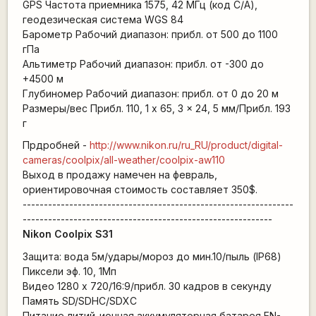
GPS Частота приемника 1575, 42 МГц (код C/A),
геодезическая система WGS 84
Барометр Рабочий диапазон: прибл. от 500 до 1100
гПа
Альтиметр Рабочий диапазон: прибл. от -300 до
+4500 м
Глубиномер Рабочий диапазон: прибл. от 0 до 20 м
Размеры/вес Прибл. 110, 1 x 65, 3 x 24, 5 мм/Прибл. 193
г
Прдробней -
http://www.nikon.ru/ru_RU/product/digital-
cameras/coolpix/all-weather/coolpix-aw110
Выход в продажу намечен на февраль,
ориентировочная стоимость составляет 350$.
----------------------------------------------------------------
-----------------------------------------------------------
Nikon Coolpix S31
Защита: вода 5м/удары/мороз до мин.10/пыль (IP68)
Пиксели эф. 10, 1Мп
Видео 1280 x 720/16:9/прибл. 30 кадров в секунду
Память SD/SDHC/SDXC
Питание литий-ионная аккумуляторная батарея EN-