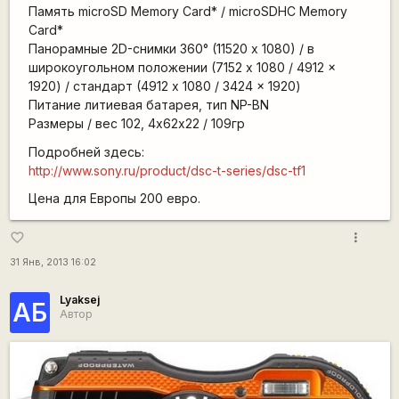
Память microSD Memory Card* / microSDHC Memory
Card*
Панорамные 2D-снимки 360° (11520 х 1080) / в
широкоугольном положении (7152 x 1080 / 4912 x
1920) / стандарт (4912 x 1080 / 3424 x 1920)
Питание литиевая батарея, тип NP-BN
Размеры / вес 102, 4х62х22 / 109гр
Подробней здесь:
http://www.sony.ru/product/dsc-t-series/dsc-tf1
Цена для Европы 200 евро.
more_vert
favorite_border
31 Янв, 2013 16:02
Lyaksej
АБ
Автор