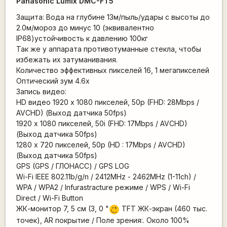
Panasonic Lumix DMC-FT5
Защита: Вода на глубине 13м/пыль/удары с высоты до
2.0м/мороз до минус 10 (эквивалентно
IP68)устойчивость к давлению 100кг
Так же у аппарата противотуманные стекла, чтобы
избежать их затуманивания.
Количество эффективных пикселей 16, 1 мегапикселей
Оптический зум 4.6x
Запись видео:
HD видео 1920 x 1080 пикселей, 50p (FHD: 28Mbps /
AVCHD) (Выход датчика 50fps)
1920 х 1080 пикселей, 50i (FHD: 17Mbps / AVCHD)
(Выход датчика 50fps)
1280 х 720 пикселей, 50p (HD : 17Mbps / AVCHD)
(Выход датчика 50fps)
GPS (GPS / ГЛОНАСС) / GPS LOG
Wi-Fi IEEE 802.11b/g/n / 2412MHz - 2462MHz (1-11ch) /
WPA / WPA2 / Infurastracture режиме / WPS / Wi-Fi
Direct / Wi-Fi Button
ЖК-монитор 7, 5 см (3, 0 "
TFT ЖК-экран (460 тыс.
;)
точек), AR покрытие / Поле зрения:. Около 100%