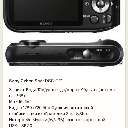
Sony Cyber-Shot DSC-TF1
Защита: Вода 10м/удары-да/мороз -10/пыль (похоже
на IP68)
Мп ~16, 1МП
Видео 1280x720 50р Функция оптической
стабилизации изображения SteadyShot
Интерфейс Мульти(AV/USB), высокоскоростной
USB(USB2.0)