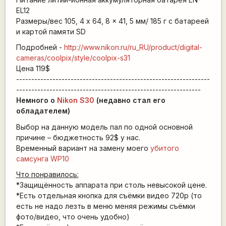
EL12
Размеры/вес 105, 4 x 64, 8 x 41, 5 мм/ 185 г с батареей
и картой памяти SD
Подробней -
http://www.nikon.ru/ru_RU/product/digital-
cameras/coolpix/style/coolpix-s31
Цена 119$
----------------------------------------------------------------
-------------------------------------------------------------
Немного о
Nikon S30
(недавно стал его
обладателем)
Выбор на данную модель пал по одной основной
причине – бюджетность 92$ у нас.
Временный вариант на замену моего
убитого
самсунга WP10
Что понравилось:
*Защищённость аппарата при столь невысокой цене.
*Есть отдельная кнопка для съёмки видео 720p (то
есть не надо лезть в меню меняя режимы съёмки
фото/видео, что очень удобно)