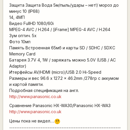
Защита Защита Вода 5м/пыль/удары – нет!/ мороз до
минус 10 (IP68)
14, 4МП
Видео FullHD 1080/60i
MPEG-4 AVC / H.264 / [iFrame] MPEG-4 AVC / H.264
Зум оптич. 5х
Фото 10мп
Память Встроенная 65мб и карты SD / SDHC / SDXC
Memory Card
Батарея 3.7V 4, 1W / заряжать можно 5.0V (USB / AC
Adaptor)
Итерфейсы AV/HDMI (micro)/USB 2.0 Hi-Speed
Размеры и вес 96.6 x 127.2 x 46.2mm /278гр с аккумом
и картой памяти.
Подробная спецификация на англ.
http://www.panasonic.co.uk
Сравнение Panasonic HX-WA30/Panasonic HX-WA3
http://www.panasonic.co.uk
Цены пока не видел….
???
----------------------------------------------------------------