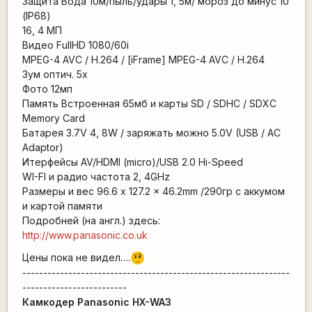
Защита Вода 10м/пыль/удары 1, 5м/ мороз до минус 10
(IP68)
16, 4 МП
Видео FullHD 1080/60i
MPEG-4 AVC / H.264 / [iFrame] MPEG-4 AVC / H.264
Зум оптич. 5х
Фото 12мп
Память Встроенная 65мб и карты SD / SDHC / SDXC
Memory Card
Батарея 3.7V 4, 8W / заряжать можно 5.0V (USB / AC
Adaptor)
Итерфейсы AV/HDMI (micro)/USB 2.0 Hi-Speed
WI-FI и радио частота 2, 4GHz
Размеры и вес 96.6 x 127.2 x 46.2mm /290гр с аккумом
и картой памяти
Подробней (на англ.) здесь:
http://www.panasonic.co.uk
Цены пока не видел….
???
----------------------------------------------------------------
-------------------------
Камкодер Panasonic HX-WA3