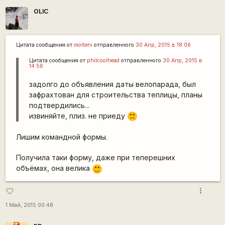
OLIC
Цитата сообщения от
molteni
отправленного
30 Апр, 2015 в 18:06
Цитата сообщения от
philcoolhead
отправленного
30 Апр, 2015 в
14:56
задолго до объявления даты велопарада, был
зафрахтован для строительства теплицы, планы
подтвердились...
извиняйте, плиз. не приеду
:(
Лишим командной формы.
Получила таки форму, даже при теперешних
объёмах, она велика
:)
more_vert
favorite_border
1 Май, 2015 00:48