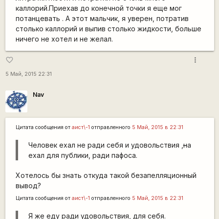
каллорий.Приехав до конечной точки я еще мог
потанцевать . А этот мальчик, я уверен, потратив
столько каллорий и выпив столько жидкости, больше
ничего не хотел и не желал.
more_vert
favorite_border
5 Май, 2015 22:31
Nav
Цитата сообщения от
аист\-1
отправленного
5 Май, 2015 в 22:31
Человек ехал не ради себя и удовольствия ,
н
а
ехал для публики, ради пафоса.
Хотелось бы знать откуда такой безапелляционный
вывод?
Цитата сообщения от
аист\-1
отправленного
5 Май, 2015 в 22:31
Я же еду ради удовольствия, для себя.