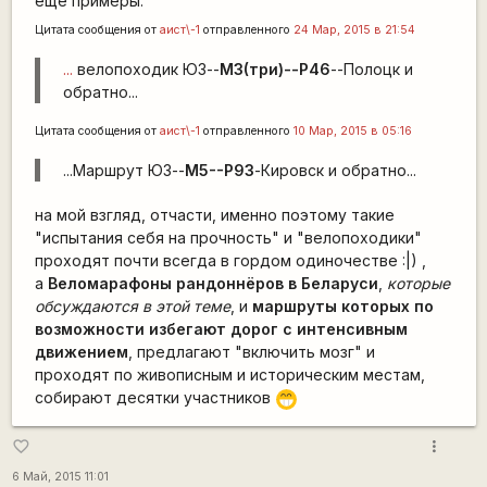
еще примеры:
Цитата сообщения от
аист\-1
отправленного
24 Мар, 2015 в 21:54
...
велопоходик ЮЗ--
М3(три)--Р46
--Полоцк и
обратно...
Цитата сообщения от
аист\-1
отправленного
10 Мар, 2015 в 05:16
...Маршрут ЮЗ--
М5--Р93
-Кировск и обратно...
на мой взгляд, отчасти, именно поэтому такие
"испытания себя на прочность" и "велопоходики"
проходят почти всегда в гордом одиночестве :|) ,
а
Веломарафоны рандоннёров в Беларуси
,
которые
обсуждаются в этой теме
, и
маршруты
которых
по
возможности избегают дорог с интенсивным
движением
, предлагают "включить мозг" и
проходят по живописным и историческим местам,
собирают десятки участников
;D
more_vert
favorite_border
6 Май, 2015 11:01