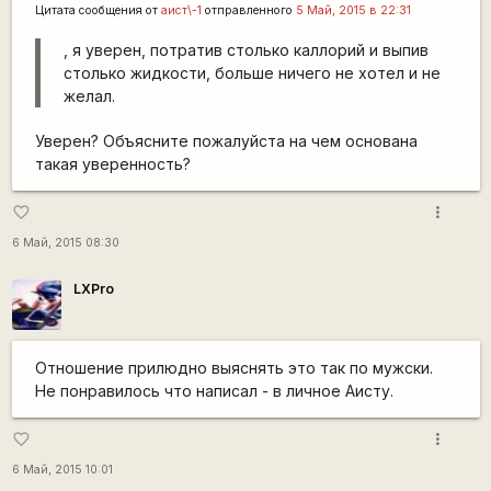
Цитата сообщения от
аист\-1
отправленного
5 Май, 2015 в 22:31
, я уверен, потратив столько каллорий и выпив
столько жидкости, больше ничего не хотел и не
желал.
Уверен? Объясните пожалуйста на чем основана
такая уверенность?
more_vert
favorite_border
6 Май, 2015 08:30
LXPro
Отношение прилюдно выяснять это так по мужски.
Не понравилось что написал - в личное Аисту.
more_vert
favorite_border
6 Май, 2015 10:01