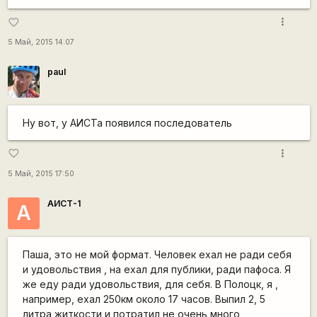
more_vert
favorite_border
5 Май, 2015 14:07
paul
Ну вот, у АИСТа появился последователь
more_vert
favorite_border
5 Май, 2015 17:50
АИСТ-1
А
Паша, это не мой формат. Человек ехал не ради себя
и удовольствия , на ехал для публики, ради пафоса. Я
же еду ради удовольствия, для себя. В Полоцк, я ,
например, ехал 250км около 17 часов. Выпил 2, 5
литра житкости и потратил не очень много