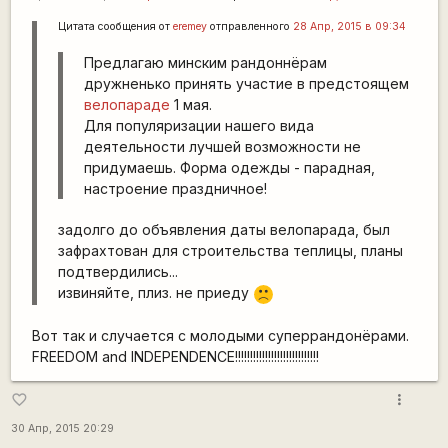
Цитата сообщения от
eremey
отправленного
28 Апр, 2015 в 09:34
Предлагаю минским рандоннёрам
дружненько принять участие в предстоящем
велопараде
1 мая.
Для популяризации нашего вида
деятельности лучшей возможности не
придумаешь. Форма одежды - парадная,
настроение праздничное!
задолго до объявления даты велопарада, был
зафрахтован для строительства теплицы, планы
подтвердились...
извиняйте, плиз. не приеду
:(
Вот так и случается с молодыми суперрандонёрами.
FREEDOM and INDEPENDENCE!!!!!!!!!!!!!!!!!!!!!!!!!!!!
more_vert
favorite_border
30 Апр, 2015 20:29