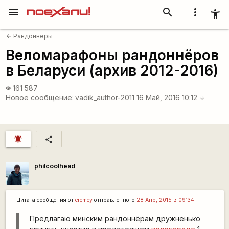
menu
search
more_vert
accessibility_new
Рандоннёры
arrow_back
Веломарафоны рандоннёров
в Беларуси (архив 2012-2016)
161 587
visibility
Новое сообщение:
vadik_author-2011
16 Май, 2016 10:12
arrow_downward
notifications_active
share
philcoolhead
Цитата сообщения от
eremey
отправленного
28 Апр, 2015 в 09:34
Предлагаю минским рандоннёрам дружненько