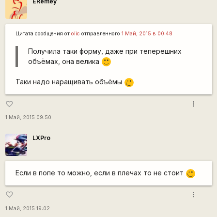
ERemey
Цитата сообщения от
olic
отправленного
1 Май, 2015 в 00:48
Получила таки форму, даже при теперешних
объёмах, она велика
:)
Таки надо наращивать объёмы
;)
more_vert
favorite_border
1 Май, 2015 09:50
LXPro
Если в попе то можно, если в плечах то не стоит
;)
more_vert
favorite_border
1 Май, 2015 19:02