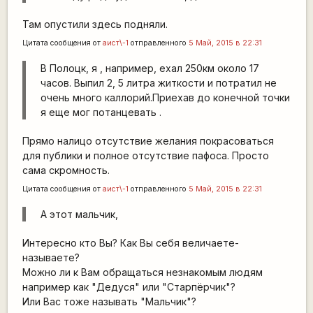
Там опустили здесь подняли.
Цитата сообщения от
аист\-1
отправленного
5 Май, 2015 в 22:31
В Полоцк, я , например, ехал 250км около 17
часов. Выпил 2, 5 литра житкости и потратил не
очень много каллорий.Приехав до конечной точки
я еще мог потанцевать .
Прямо налицо отсутствие желания покрасоваться
для публики и полное отсутствие пафоса. Просто
сама скромность.
Цитата сообщения от
аист\-1
отправленного
5 Май, 2015 в 22:31
А этот мальчик,
Интересно кто Вы? Как Вы себя величаете-
называете?
Можно ли к Вам обращаться незнакомым людям
например как "Дедуся" или "Старпёрчик"?
Или Вас тоже называть "Мальчик"?