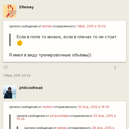
ERemey
Цитата сообщения от
leshek
отправленного
1 Май, 2015 в 19:02
Если в попе то можно, если в плечах то не стоит
;)
Я имел в виду тренировочные объёмы))
more_vert
favorite_border
1 Май, 2015 20:42
philcoolhead
Цитата сообщения от
molteni
отправленного
30 Апр, 2015 в 18:06
Цитата сообщения от
philcoolhead
отправленного
30 Апр, 2015 в
14:56
Цитата сообщения от
eremey
отправленного
28 Апр, 2015 в