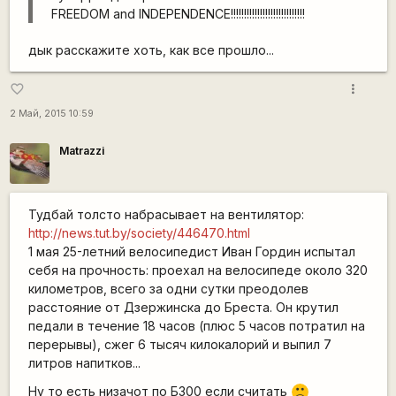
FREEDOM and INDEPENDENCE!!!!!!!!!!!!!!!!!!!!!!!!!!!!
дык расскажите хоть, как все прошло...
more_vert
favorite_border
2 Май, 2015 10:59
Matrazzi
Тудбай толсто набрасывает на вентилятор:
http://news.tut.by/society/446470.html
1 мая 25-летний велосипедист Иван Гордин испытал
себя на прочность: проехал на велосипеде около 320
километров, всего за одни сутки преодолев
расстояние от Дзержинска до Бреста. Он крутил
педали в течение 18 часов (плюс 5 часов потратил на
перерывы), сжег 6 тысяч килокалорий и выпил 7
литров напитков...
Ну то есть низачот по Б300 если считать
:(