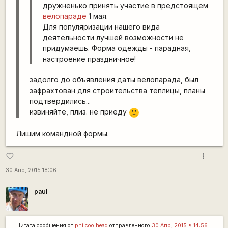
дружненько принять участие в предстоящем
велопараде
1 мая.
Для популяризации нашего вида
деятельности лучшей возможности не
придумаешь. Форма одежды - парадная,
настроение праздничное!
задолго до объявления даты велопарада, был
зафрахтован для строительства теплицы, планы
подтвердились...
извиняйте, плиз. не приеду
:(
Лишим командной формы.
more_vert
favorite_border
30 Апр, 2015 18:06
paul
Цитата сообщения от
philcoolhead
отправленного
30 Апр, 2015 в 14:56