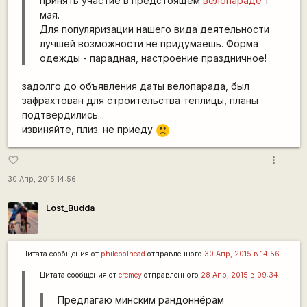
принять участие в предстоящем
велопараде
1
мая.
Для популяризации нашего вида деятельности
лучшей возможности не придумаешь. Форма
одежды - парадная, настроение праздничное!
задолго до объявления даты велопарада, был
зафрахтован для строительства теплицы, планы
подтвердились...
извиняйте, плиз. не приеду
:(
more_vert
favorite_border
30 Апр, 2015 14:56
Lost_Budda
Цитата сообщения от
philcoolhead
отправленного
30 Апр, 2015 в 14:56
Цитата сообщения от
eremey
отправленного
28 Апр, 2015 в 09:34
Предлагаю минским рандоннёрам