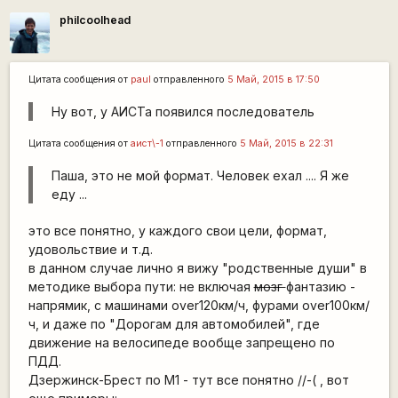
philcoolhead
Цитата сообщения от
paul
отправленного
5 Май, 2015 в 17:50
Ну вот, у АИСТа появился последователь
Цитата сообщения от
аист\-1
отправленного
5 Май, 2015 в 22:31
Паша, это не мой формат. Человек ехал .... Я же
еду ...
это все понятно, у каждого свои цели, формат,
удовольствие и т.д.
в данном случае лично я вижу "родственные души" в
методике выбора пути: не включая
мозг
фантазию -
напрямик, с машинами over120км/ч, фурами over100км/
ч, и даже по "Дорогам для автомобилей", где
движение на велосипеде вообще запрещено по
ПДД.
Дзержинск-Брест по М1 - тут все понятно //-( , вот