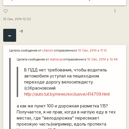
more_vert
favorite_border
10 Сен, 2014 12:23
-1
-
Цитата сообщения от
cherish
отправленного
10 Сен, 2014 в 11:12
Цитата сообщения от
mаhmud
отправленного
10 Сен, 2014 в 10:46
В ПДД нет требования, чтобы водитель
автомобиля уступал на пешеходном
переходе дорогу велосипедисту.
(с)Красновский
http://auto.tut.by/news/exclusive/414709.html
а как же пункт 100 и дорожная разметка 1.15?
Получается, я не прав, когда в наглую еду в тех
местах, где "велодорожка" пересекает
проезжую часть(например, вдоль прспекта