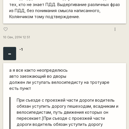
тех, кто не знает ПДД. Выдергивание различных фраз
из ПДД, без понимания смысла написанного,
Колянчиком тому подтверждение.
more_vert
favorite_border
10 Сен, 2014 12:51
-1
-
а я все както неопределюсь
авто заезжающий во дворы
должен ли уступать велосипедисту на тротуаре
есть пункт
При съезде с проезжей части дороги водитель
обязан уступить дорогу пешеходам, всадникам и
велосипедистам, путь движения которых он
пересекает.]При съезде с проезжей части
дороги водитель обязан уступить дорогу