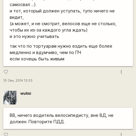
самосвал ...)
и тот, который должен уступать, тупо ничего не
видит,
(а может, и не смотрит, велосов еще не столько,
чтобы их из-за каждого угла ждать)
и это нужно учитывать
так что по тортуарам нужно ездить еще более
медленно и вдумчиво, чем по ПЧ
если хочешь быть живым
more_vert
favorite_border
10 Сен, 2014 13:03
wutisi
ВВ, ничего водитель велосипедисту, вне ВД, не
должен. Повторите ПДД.
more_vert
favorite_border