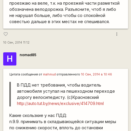
проезжаю на веле, т.к. на проезжей части разметкой
обозначена велодорожка. Разъясните, чтоб я либо
не нарушал больше, либо чтобы со спокойной
совестью дальше в этих местах не спешивался.
more_vert
favorite_border
10 Сен, 2014 11:12
nomad85
Н
Цитата сообщения от
mаhmud
отправленного
10 Сен, 2014 в 10:46
В ПДД нет требования, чтобы водитель
автомобиля уступал на пешеходном переходе
дорогу велосипедисту. (с)Красновский
http://auto.tut.by/news/exclusive/414709.html
Какие скользкие у нас ПДД:
п.9.9. принимать в складывающейся ситуации меры
по снижению скорости, вплоть до остановки