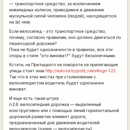
— транспортное средство, за исключением
инвалидных колясок, приводимое в движение
мускульной силой человека (людей), находящегося
на (в) нем;
Если велосипед - это транспортное средство,
почему, согласно правилам, оно должно двигаться по
пешеходной дорожке?
Пока не будет однозначности в правилах, все эти
споры в стиле "кто виноват?" будут бесконечными.
Кстати, на Притыцкого на повороте на прилегающие
улицы стоит знак
http://auto.tut.by/pdd_rules#sign-1.22
.
Так что в этих местах при столкновении с
велосипедистом водитель будет однозначно
виноват.
И еще есть такая штука
п.2.6. велосипедная дорожка — выделенный
конструктивно или с помощью линий горизонтальной
дорожной разметки элемент дороги,
предназначенный для движения водителей
велосипедов (далее — велосипедисты),