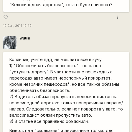
"Велосипедная дорожка", то кто будет виноват?
more_vert
favorite_border
10 Сен, 2014 12:49
wutisi
Колянчик, учите пдд, не мешайте все в кучу:
1) "Обеспечивать безопасность" - не равно
"уступать дорогу". В частности вне пешеходных
переходах авто имеет неоспоримый приоритет,
кроме незрячих пешеходов", но все так же обязаны
обеспечивать безопасность.
2) Водитель обязан пропускать велосипедистов на
велосипедной дорожке только поворачивая направо/
налево. Следовательно, если нет поворота у авто, то
велосипедист обязан пропустить авто.
3) В статье все правильно объяснили.
Вывод: пдд "скользкие" и двузначные только для