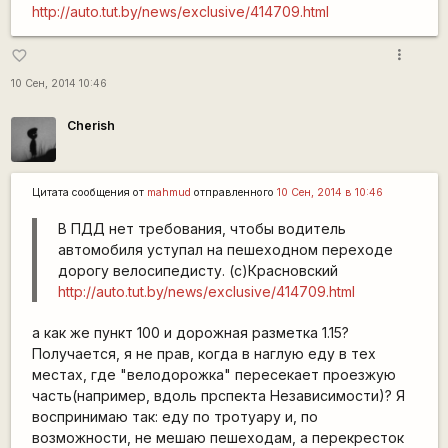
http://auto.tut.by/news/exclusive/414709.html
more_vert
favorite_border
10 Сен, 2014 10:46
Cherish
Цитата сообщения от
mаhmud
отправленного
10 Сен, 2014 в 10:46
В ПДД нет требования, чтобы водитель
автомобиля уступал на пешеходном переходе
дорогу велосипедисту. (с)Красновский
http://auto.tut.by/news/exclusive/414709.html
а как же пункт 100 и дорожная разметка 1.15?
Получается, я не прав, когда в наглую еду в тех
местах, где "велодорожка" пересекает проезжую
часть(например, вдоль прспекта Независимости)? Я
воспринимаю так: еду по тротуару и, по
возможности, не мешаю пешеходам, а перекресток