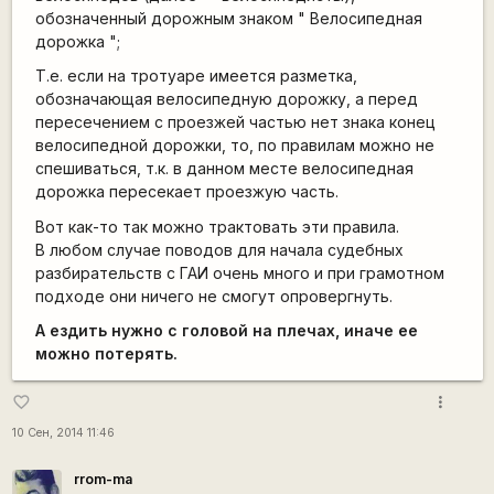
обозначенный дорожным знаком " Велосипедная
дорожка ";
Т.е. если на тротуаре имеется разметка,
обозначающая велосипедную дорожку, а перед
пересечением с проезжей частью нет знака конец
велосипедной дорожки, то, по правилам можно не
спешиваться, т.к. в данном месте велосипедная
дорожка пересекает проезжую часть.
Вот как-то так можно трактовать эти правила.
В любом случае поводов для начала судебных
разбирательств с ГАИ очень много и при грамотном
подходе они ничего не смогут опровергнуть.
А ездить нужно с головой на плечах, иначе ее
можно потерять.
more_vert
favorite_border
10 Сен, 2014 11:46
rrom-ma