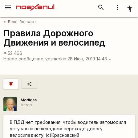
menu
search
more_vert
accessibility_new
Вело-болталка
arrow_back
Правила Дорожного
Движения и велосипед
52 466
visibility
Новое сообщение:
vosmerkin
28 Июн, 2019 14:43
arrow_downward
notifications_active
share
Modigas
Автор
В ПДД нет требования, чтобы водитель автомобиля
уступал на пешеходном переходе дорогу
велосипедисту. (с)Красновский