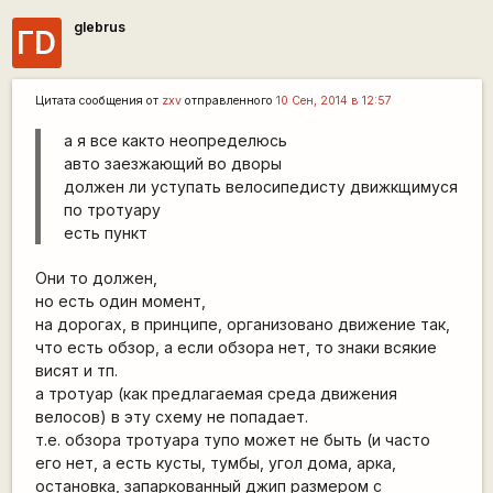
glebrus
ГD
Цитата сообщения от
zxv
отправленного
10 Сен, 2014 в 12:57
а я все както неопределюсь
авто заезжающий во дворы
должен ли уступать велосипедисту движкщимуся
по тротуару
есть пункт
Они то должен,
но есть один момент,
на дорогах, в принципе, организовано движение так,
что есть обзор, а если обзора нет, то знаки всякие
висят и тп.
а тротуар (как предлагаемая среда движения
велосов) в эту схему не попадает.
т.е. обзора тротуара тупо может не быть (и часто
его нет, а есть кусты, тумбы, угол дома, арка,
остановка, запаркованный джип размером с