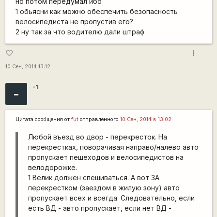
но потом передумал ибо
1 обьясни как можно обеспечить безопасность
велосипедиста не пропустив его?
2 ну так за что водителю дали штраф
more_vert
favorite_border
10 Сен, 2014 13:12
-1
-
Цитата сообщения от
fut
отправленного
10 Сен, 2014 в 13:02
Любой въезд во двор - перекресток. На
перекрестках, поворачивая направо/налево авто
пропускает пешеходов и велосипедистов на
велодорожке.
1 Велик должен спешиваться. А вот ЗА
перекрестком (заездом в жилую зону) авто
пропускает всех и всегда. Следовательно, если
есть ВД - авто пропускает, если нет ВД -