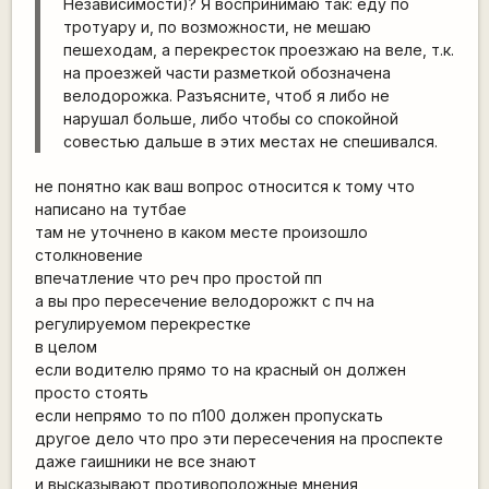
Независимости)? Я воспринимаю так: еду по
тротуару и, по возможности, не мешаю
пешеходам, а перекресток проезжаю на веле, т.к.
на проезжей части разметкой обозначена
велодорожка. Разъясните, чтоб я либо не
нарушал больше, либо чтобы со спокойной
совестью дальше в этих местах не спешивался.
не понятно как ваш вопрос относится к тому что
написано на тутбае
там не уточнено в каком месте произошло
столкновение
впечатление что реч про простой пп
а вы про пересечение велодорожкт с пч на
регулируемом перекрестке
в целом
если водителю прямо то на красный он должен
просто стоять
если непрямо то по п100 должен пропускать
другое дело что про эти пересечения на проспекте
даже гаишники не все знают
и высказывают противоположные мнения