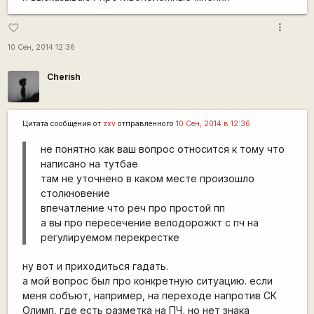
more_vert
favorite_border
10 Сен, 2014 12:36
Cherish
Цитата сообщения от
zxv
отправленного
10 Сен, 2014 в 12:36
не понятно как ваш вопрос относится к тому что
написано на тутбае
там не уточнено в каком месте произошло
столкновение
впечатление что реч про простой пп
а вы про пересечение велодорожкт с пч на
регулируемом перекрестке
ну вот и приходиться гадать.
а мой вопрос был про конкретную ситуацию. если
меня собъют, например, на переходе напротив СК
Олимп, где есть разметка на ПЧ, но нет знака