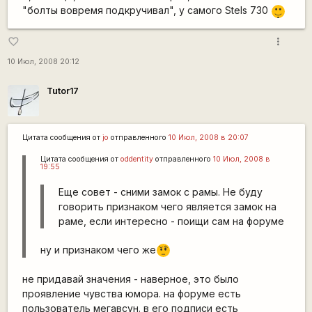
|-)
"болты вовремя подкручивал", у самого Stels 730
_)
more_vert
favorite_border
10 Июл, 2008 20:12
Tutor17
Цитата сообщения от
jo
отправленного
10 Июл, 2008 в 20:07
Цитата сообщения от
oddentity
отправленного
10 Июл, 2008 в
19:55
Еще совет - сними замок с рамы. Не буду
говорить признаком чего является замок на
раме, если интересно - поищи сам на форуме
ну и признаком чего же
???
не придавай значения - наверное, это было
проявление чувства юмора. на форуме есть
пользователь мегавсун. в его подписи есть