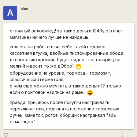
alec
А
отличный велосипед! за такие деньги (340у.е в инет-
магазине) ничего лучше не найдешь.
коллега на работе взял себе такой недавно.
кассетная втулка, двойные пистонированные обода
(а насколько крепкие будет видно.. т.к. товарищ не
мелкий и весит то же дОбро)
;D
оборудование на уровне, тормоза - тормозят,
классическая геометрия.
о чем еще можно мечтать в такие деньги?? только
если о понтовой надписи на раме...
|-))
правда, пришлось после покупки настраивать
переключатели, подгонять положение тормозных
ручек, манеток, рогов. сборщик настраивал "абы
отмазаццо"
more_vert
favorite_border