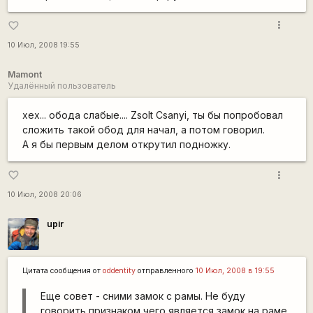
more_vert
favorite_border
10 Июл, 2008 19:55
Mamont
Удалённый пользователь
хех... обода слабые.... Zsolt Csanyi, ты бы попробовал
сложить такой обод для начал, а потом говорил.
А я бы первым делом открутил подножку.
more_vert
favorite_border
10 Июл, 2008 20:06
upir
Цитата сообщения от
oddentity
отправленного
10 Июл, 2008 в 19:55
Еще совет - сними замок с рамы. Не буду
говорить признаком чего является замок на раме,