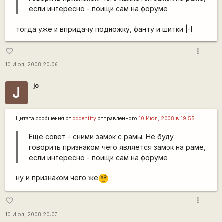
если интересно - поищи сам на форуме
тогда уже и впридачу подножку, фанту и щитки |-I
more_vert
favorite_border
10 Июл, 2008 20:06
jo
J
Цитата сообщения от
oddentity
отправленного
10 Июл, 2008 в 19:55
Еще совет - сними замок с рамы. Не буду
говорить признаком чего является замок на раме,
если интересно - поищи сам на форуме
ну и признаком чего же
???
more_vert
favorite_border
10 Июл, 2008 20:07