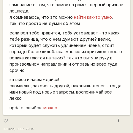
замечание о том, что замок на раме - первый признак
лошпеда.
я сомневаюсь, что это можно
найти как-то умно
.
так что просто не думай об этом
если вел тебе нравится, тебя устраивает - то какая
тебе разница, что о нем думают другие? велик,
который будет служить удлинением члена, стоит
гораздо более килобакса. многие из критиков твоего
велика катаются на таких? так что вытяни руку в
произвольном направлении и отправь их всех туда
срочно.
катайся и наслаждайся!
сломаешь, захочешь другой, накопишь денег - тогда
ищи новый под новые запросы. воспринимай все
лехко!
update: ошибся.
можно
.
more_vert
favorite_border
10 Июл, 2008 20:14