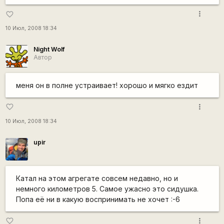
more_vert
favorite_border
10 Июл, 2008 18:34
Night Wolf
Автор
меня он в полне устраивает! хорошо и мягко ездит
more_vert
favorite_border
10 Июл, 2008 18:34
upir
Катал на этом агрегате совсем недавно, но и
немного километров 5. Самое ужасно это сидушка.
Попа её ни в какую воспринимать не хочет :-6
more_vert
favorite_border