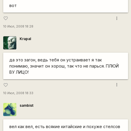
вот
more_vert
favorite_border
10 Июл, 2008 18:28
Krapal
да это загон, ведь тебя он устраивает я так
понимаю, значит он хорош, так что не парься. ПЛЮЙ
ВУ ЛИЦО!
more_vert
favorite_border
10 Июл, 2008 18:33
sambist
вел как вел, есть всякие китайские и похуже стелсов