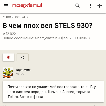
menu
search
more_vert
accessibility_new
Вело-болталка
arrow_back
В чем плох вел STELS 930?
12 922
visibility
Новое сообщение:
albert_einstein
3 Фев, 2009 01:06
arrow_downward
notifications_active
share
Night Wolf
Автор
Почти все кто не увидит мой вел говорят что он Г. у
него система передачь Шимано Аливио, тормаза
Tektro. Вот его фотка