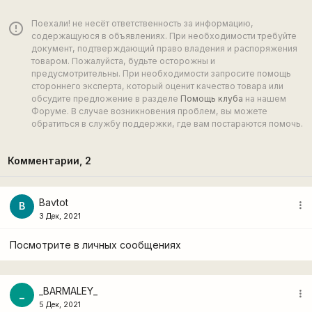
Поехали! не несёт ответственность за информацию,
error_outline
содержащуюся в объявлениях. При необходимости требуйте
документ, подтверждающий право владения и распоряжения
товаром. Пожалуйста, будьте осторожны и
предусмотрительны. При необходимости запросите помощь
стороннего эксперта, который оценит качество товара или
обсудите предложение в разделе
Помощь клуба
на нашем
Форуме. В случае возникновения проблем, вы можете
обратиться в службу поддержки, где вам постараются помочь.
Комментарии,
2
Bavtot
more_vert
B
3 Дек, 2021
Посмотрите в личных сообщениях
_BARMALEY_
more_vert
_
5 Дек, 2021