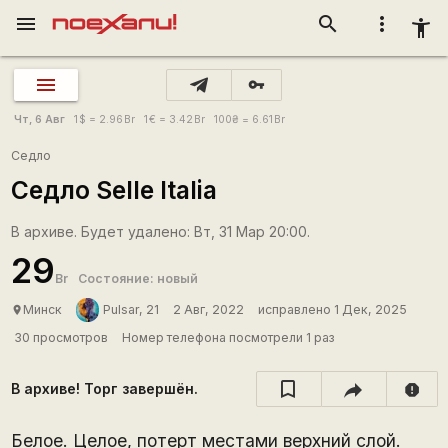
menu
search
more_vert
accessibility_new
vpn_key
Чт, 6 Авг
1
$
= 2.96
Br
1
€
= 3.42
Br
100
₴
= 6.61
Br
Седло
Седло Selle Italia
В архиве. Будет удалено: Вт, 31 Мар 20:00.
29
Br
Состояние: новый
Минск
Pulsar, 21
2 Авг, 2022
исправлено 1 Дек, 2025
place
30 просмотров
Номер телефона посмотрели 1 раз
В архиве! Торг завершён.
report
Белое. Целое, потерт местами верхний слой.