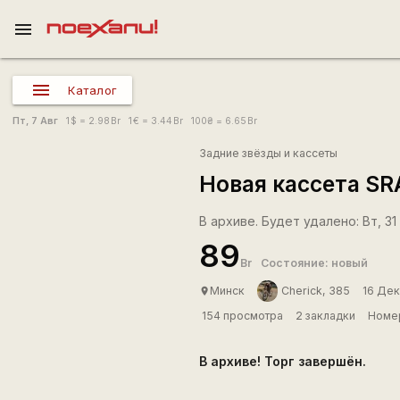
menu
Каталог
Пт, 7 Авг
1
$
= 2.98
Br
1
€
= 3.44
Br
100
₴
= 6.65
Br
Задние звёзды и кассеты
Новая кассета SRA
В архиве. Будет удалено: Вт, 31 
89
Br
Состояние: новый
Минск
Cherick, 385
16 Дек
place
154 просмотра
2 закладки
Номер
В архиве! Торг завершён.