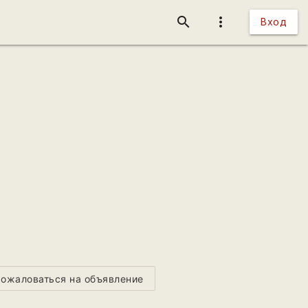
search
more_vert
Вход
ожаловаться на объявление