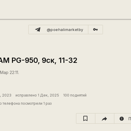
vpn_key
@poehalimarketby
M PG-950, 9ск, 11-32
Мар 22:11.
, 2023
исправлено 1 Дек, 2025
100 поднятий
 телефона посмотрели 1 раз
report
П