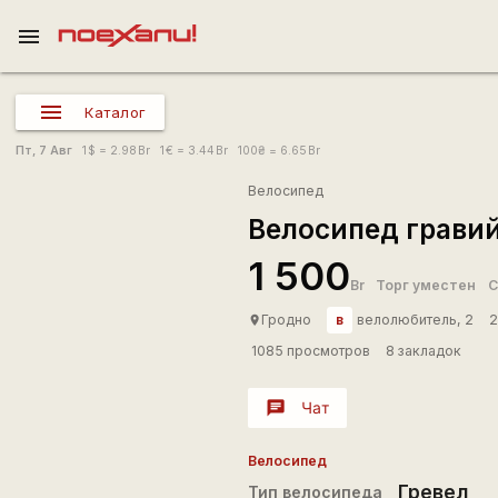
menu
Каталог
Пт, 7 Авг
1
$
= 2.98
Br
1
€
= 3.44
Br
100
₴
= 6.65
Br
Велосипед
Велосипед гравий
1 500
Br
Торг уместен
С
в
Гродно
велолюбитель, 2
2
place
1085 просмотров
8 закладок
chat
Чат
Велосипед
Гревел
Тип велосипеда