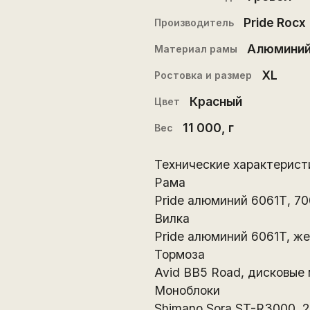
Pride Rocx
Производитель
Алюмини
Материал рамы
XL
Ростовка и размер
Красный
Цвет
11 000
, г
Вес
Технические характерист
Рама
Pride алюминий 6061Т, 7
Вилка
Pride алюминий 6061T, ж
Тормоза
Avid BB5 Road, дисковые
Моноблоки
Shimano Sora ST-R3000, 2