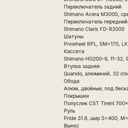
Переключатель задний
Shimano Acera M3000, ср
Переключатель передний
Shimano Claris FD-R2000
Шатуны
Prowheel RPL, SM=170, LX
Кассета
Shimano HG200-9, 11-32, 
Втулка задняя
Quando, алюминий, 32 сп
Обода
Алюм, двойные, под беск
Покрышки
Полуслик CST Tirent 700
Руль
Pride 31.8, шир S=400, M=
Вынос