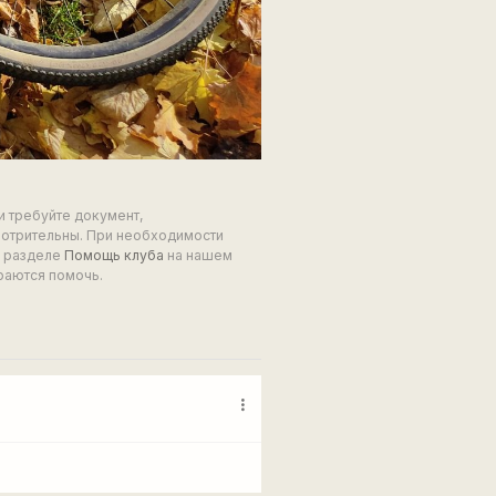
и требуйте документ,
мотрительны. При необходимости
в разделе
Помощь клуба
на нашем
раются помочь.
more_vert