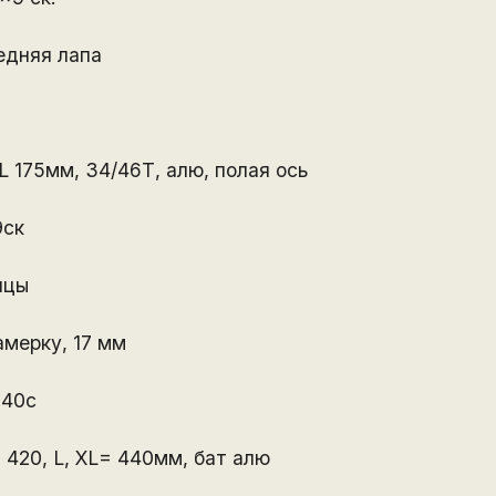
едняя лапа
L 175мм, 34/46Т, алю, полая ось
9ск
ицы
амерку, 17 мм
x40c
 420, L, XL= 440мм, бат алю