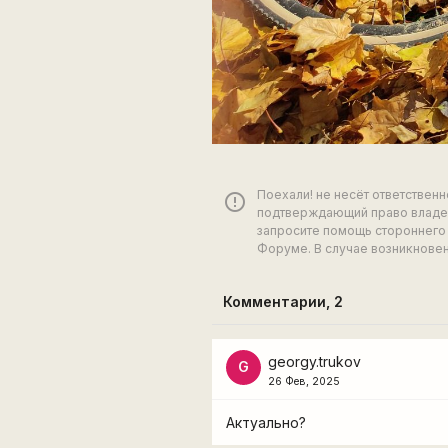
Поехали! не несёт ответствен
error_outline
подтверждающий право владен
запросите помощь стороннего 
Форуме. В случае возникновен
Комментарии,
2
georgy.trukov
G
26 Фев, 2025
Актуально?