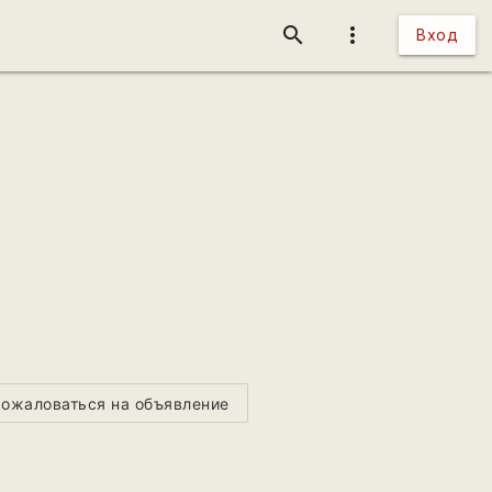
search
more_vert
Вход
ожаловаться на объявление