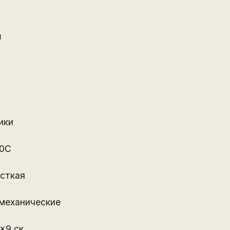
й
ики
00С
есткая
 механические
x9 ск.