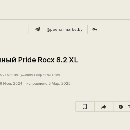
vpn_key
@poehalimarketby
ный Pride Rocx 8.2 XL
остояние: удовлетворительное
9 Июл, 2024
исправлено 5 Мар, 2025
report
П