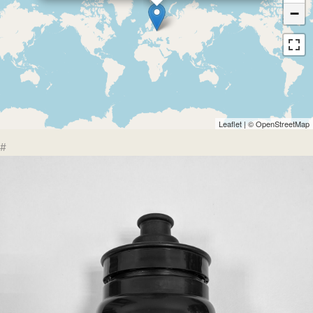
−
Leaflet
| ©
OpenStreetMap
#