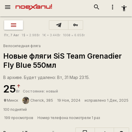
menu
search
more_vert
accessibility_new
vpn_key
Пт, 7 Авг
1
$
= 2.98
Br
1
€
= 3.44
Br
100
₴
= 6.65
Br
Велосипедная фляга
Новые фляги SiS Team Grenadier
Fly Blue 550мл
В архиве. Будет удалено: Вт, 31 Мар 23:15.
25
Br
Состояние: новый
Минск
Cherick, 385
19 Ноя, 2024
исправлено 1 Дек, 2025
place
100 поднятий
199 просмотров
Номер телефона посмотрели 1 раз