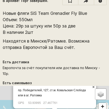
В архиве! Торг завершён.
report
Новые фляги SiS Team Grenadier Fly Blue
Объем: 550мл
Цена: 29р за штуку или 50р за две
В наличии 2шт
Находятся в Минске/Ратомке. Возможна
отправка Европочтой за Ваш счёт.
Есть доставка
Европочта за счёт покупателя или доставка по Минску -
10р.
Есть самовывоз
×
пр. Победителей, 127, ст.м. Ковальская Слобода
или в аг. Ратомка
GPS
53.93995
27.467761
+