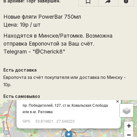
В архиве! Торг завершён.
report
Новые фляги PowerBar 750мл
Цена: 19р / шт
Находятся в Минске/Ратомке. Возможна
отправка Европочтой за Ваш счёт.
Telegram - "@Cherick8"
Есть доставка
Европочта за счёт покупателя или доставка по Минску -
10р.
Есть самовывоз
×
пр. Победителей, 127, ст.м. Ковальская Слобода
или в аг. Ратомка
GPS
53.874821
27.546223
+
−