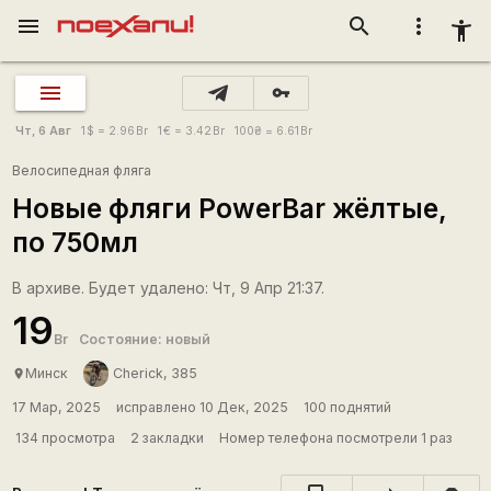
menu
search
more_vert
accessibility_new
vpn_key
Чт, 6 Авг
1
$
= 2.96
Br
1
€
= 3.42
Br
100
₴
= 6.61
Br
Велосипедная фляга
Новые фляги PowerBar жёлтые,
по 750мл
В архиве. Будет удалено: Чт, 9 Апр 21:37.
19
Br
Состояние: новый
Минск
Cherick, 385
place
17 Мар, 2025
исправлено 10 Дек, 2025
100 поднятий
134 просмотра
2 закладки
Номер телефона посмотрели 1 раз