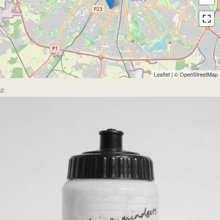
Leaflet
| ©
OpenStreetMap
#