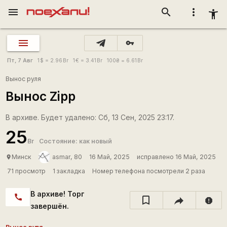
menu
search
more_vert
accessibility_new
vpn_key
Пт, 7 Авг
1
$
= 2.96
Br
1
€
= 3.41
Br
100
₴
= 6.61
Br
Вынос руля
Вынос Zipp
В архиве. Будет удалено: Сб, 13 Сен, 2025 23:17.
25
Br
Состояние: как новый
Минск
asmar, 80
16 Май, 2025
исправлено 16 Май, 2025
place
71 просмотр
1 закладка
Номер телефона посмотрели 2 раза
В архиве! Торг
call
report
завершён.