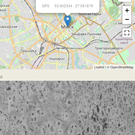
GPS
53.902334
27.561879
+
−
Leaflet
| ©
OpenStreetMap
#