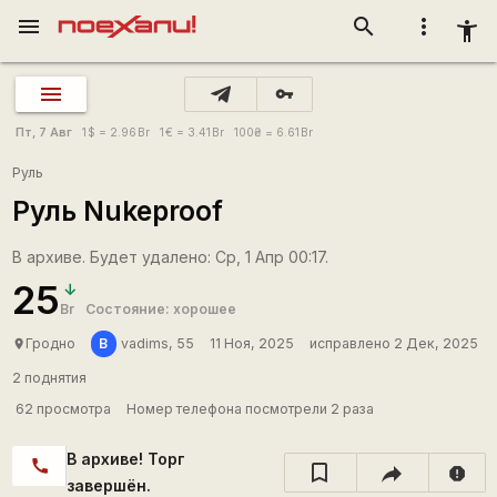
menu
search
more_vert
accessibility_new
vpn_key
Пт, 7 Авг
1
$
= 2.96
Br
1
€
= 3.41
Br
100
₴
= 6.61
Br
Руль
Руль Nukeproof
В архиве. Будет удалено: Ср, 1 Апр 00:17.
25
Br
Состояние: хорошее
В
Гродно
vadims, 55
11 Ноя, 2025
исправлено 2 Дек, 2025
place
2 поднятия
62 просмотра
Номер телефона посмотрели 2 раза
В архиве! Торг
call
report
завершён.