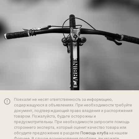
Поехали! не несёт ответственность за информацию,
error_outline
содержащуюся в объявлениях. При необходимости требуйте
документ, подтверждающий право владения и распоряжения
товаром. Пожалуйста, будьте осторожны и
предусмотрительны. При необходимости запросите помощь
стороннего эксперта, который оценит качество товара или
обсудите предложение в разделе
Помощь клуба
на нашем
Форуме. В случае возникновения проблем, вы можете