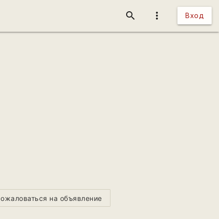
search
more_vert
Вход
ожаловаться на объявление