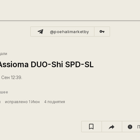
vpn_key
@poehalimarketby
али
Assioma DUO-Shi SPD-SL
 Сен 12:39.
ошее
й
исправлено 1 Июн
4 поднятия
report
П