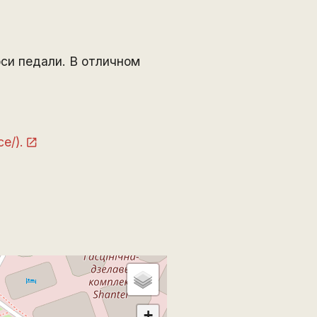
си педали. В отличном
e/).
+