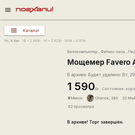
menu
Каталог
Чт, 6 Авг
1
$
= 2.96
Br
1
€
= 3.42
Br
100
₴
= 6.61
Br
Велокомпьютер
,
Фитнес-часы
,
Пед
Мощемер Favero 
В архиве. Будет удалено: Вт, 29
1 590
Br
Состояние: хор
Минск
Cherick, 385
20 Ма
place
62 просмотра
В архиве! Торг завершён.