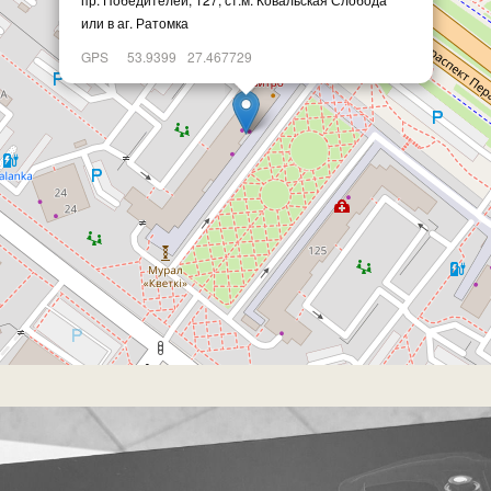
или в аг. Ратомка
GPS
53.9399
27.467729