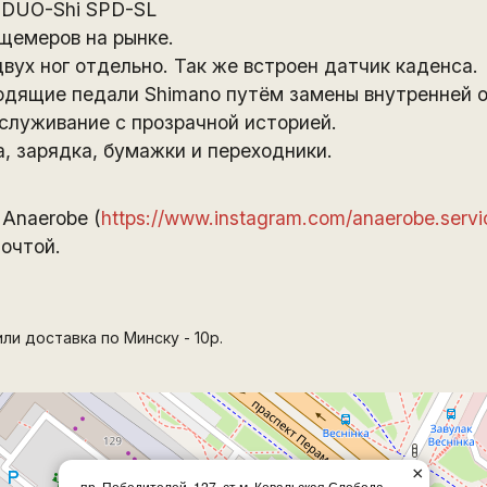
 DUO-Shi SPD-SL
щемеров на рынке.
ух ног отдельно. Так же встроен датчик каденса.
одящие педали Shimano путём замены внутренней о
служивание с прозрачной историей.
, зарядка, бумажки и переходники.
Anaerobe (
https://www.instagram.com/anaerobe.servic
очтой.
ли доставка по Минску - 10р.
×
пр. Победителей, 127, ст.м. Ковальская Слобода