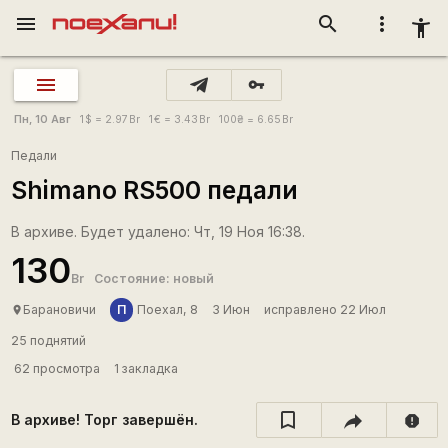
menu
search
more_vert
accessibility_new
vpn_key
Пн, 10 Авг
1
$
= 2.97
Br
1
€
= 3.43
Br
100
₴
= 6.65
Br
Педали
Shimano RS500 педали
В архиве. Будет удалено: Чт, 19 Ноя 16:38.
130
Br
Состояние: новый
П
Барановичи
Поехал, 8
3 Июн
исправлено 22 Июл
place
25 поднятий
62 просмотра
1 закладка
В архиве! Торг завершён.
report