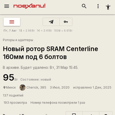
menu
search
more_vert
accessibility_new
vpn_key
Пт, 7 Авг
1
$
= 2.96
Br
1
€
= 3.41
Br
100
₴
= 6.61
Br
Роторы и адаптеры
Новый ротор SRAM Centerline
160мм под 6 болтов
В архиве. Будет удалено: Вт, 31 Мар 15:45.
95
Br
Состояние: новый
Минск
Cherick, 385
3 Июл, 2020
исправлено 1 Дек, 2025
place
137 поднятий
193 просмотра
Номер телефона посмотрели 1 раз