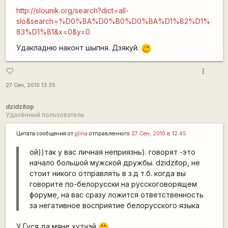
http://slounik.org/search?dict=all-
slo&search=%D0%BA%D0%B0%D0%BA%D1%82%D1%
83%D1%81&x=0&y=0
Удакладню наконт шыпня. Дзякуй.
;)
more_vert
favorite_border
27 Сен, 2010 13:35
dzidzitop
Удалённый пользователь
Цитата сообщения от
glina
отправленного
27 Сен, 2010 в 12:45
ой))так у вас личная неприязнь). говорят -это
начало большой мужской дружбы. dzidzitop, не
стоит никого отправлять в з.д т.б. когда вы
говорите по-белорусски на русскоговорящем
форуме, на вас сразу ложится ответственность
за негативное восприятие белорусского языка
У Гуся да мяне хутчэй
:)