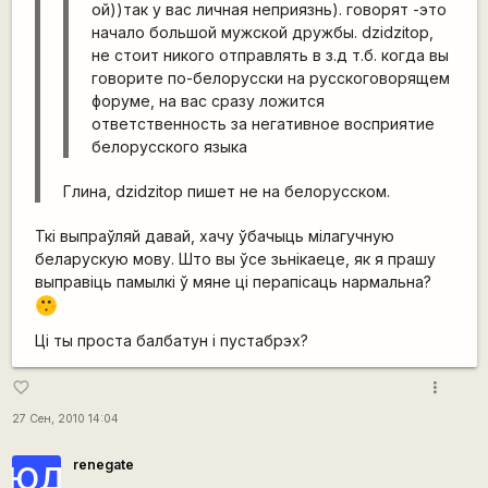
ой))так у вас личная неприязнь). говорят -это
начало большой мужской дружбы. dzidzitop,
не стоит никого отправлять в з.д т.б. когда вы
говорите по-белорусски на русскоговорящем
форуме, на вас сразу ложится
ответственность за негативное восприятие
белорусского языка
Глина, dzidzitop пишет не на белорусском.
Ткі выпраўляй давай, хачу ўбачыць мілагучную
беларускую мову. Што вы ўсе зьнікаеце, як я прашу
выправіць памылкі ў мяне ці перапісаць нармальна?
:-[
Ці ты проста балбатун і пустабрэх?
more_vert
favorite_border
27 Сен, 2010 14:04
renegate
ЮД