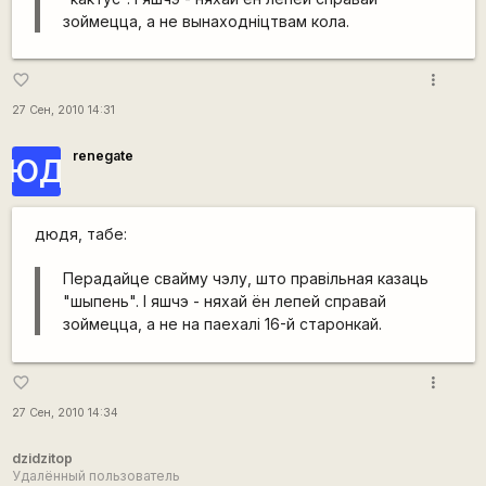
зоймецца, а не вынаходніцтвам кола.
more_vert
favorite_border
27 Сен, 2010 14:31
renegate
ЮД
дюдя, табе:
Перадайце свайму чэлу, што правільная казаць
"шыпень". І яшчэ - няхай ён лепей справай
зоймецца, а не на паехалі 16-й старонкай.
more_vert
favorite_border
27 Сен, 2010 14:34
dzidzitop
Удалённый пользователь