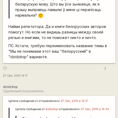
беларускую мову. Што вы ўсе зьнікаеце, як я
прашу выправіць памылкі ў мяне ці перапісаць
нармальна?
:-[
Найми репетитора. Да и книги белорусских авторов
помогут. Но если не видишь разницы между своей
речью и книгами, то не поможет никто и ничто.
ПС. Кстати, требую переименовать название темы в
"Мы не понимаем этот ваш "белорусский" в
"dzidzitop" варианте.
more_vert
favorite_border
27 Сен, 2010 14:17
dzidzitop
Удалённый пользователь
Цитата сообщения от
отправленного
27 Сен, 2010 в 14:17
Цитата сообщения от
dzidzitop
отправленного
27 Сен, 2010 в 14:04