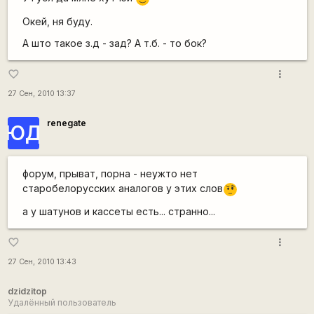
Окей, ня буду.
А што такое з.д - зад? А т.б. - то бок?
more_vert
favorite_border
27 Сен, 2010 13:37
renegate
ЮД
форум, прыват, порна - неужто нет
старобелорусских аналогов у этих слов
???
а у шатунов и кассеты есть... странно...
more_vert
favorite_border
27 Сен, 2010 13:43
dzidzitop
Удалённый пользователь