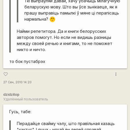
Ткі выпраўляй давай, хачу ўбачыць мілагучную
беларускую мову. Што вы ўсе зьнікаеце, як я
прашу выправіць памылкі ў мяне ці перапісаць
нармальна?
:-[
Найми репетитора. Да и книги белорусских
авторов помогут. Но если не видишь разницы
между своей речью и книгами, то не поможет
никто и ничто.
то бок пустабрэх
more_vert
favorite_border
27 Сен, 2010 14:20
dzidzitop
Удалённый пользователь
Гусь, табе:
Перадайце свайму чэлу, што правільная казаць
"кактус". І яшчэ - няхай ён лепей справай