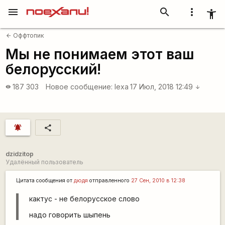
menu
search
more_vert
accessibility_new
Оффтопик
arrow_back
Мы не понимаем этот ваш
белорусский!
187 303
Новое сообщение:
lexa
17 Июл, 2018 12:49
visibility
arrow_downward
notifications_active
share
dzidzitop
Удалённый пользователь
Цитата сообщения от
дюдя
отправленного
27 Сен, 2010 в 12:38
кактус - не белорусское слово
надо говорить шыпень