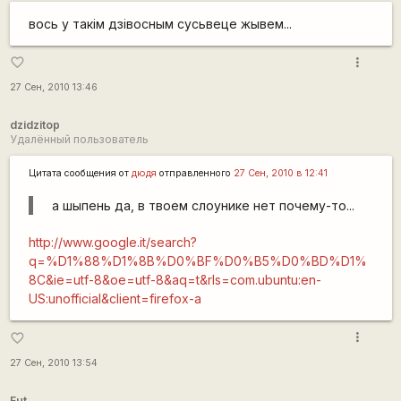
вось у такім дзівосным сусьвеце жывем...
more_vert
favorite_border
27 Сен, 2010 13:46
dzidzitop
Удалённый пользователь
Цитата сообщения от
дюдя
отправленного
27 Сен, 2010 в 12:41
а шыпень да, в твоем слоунике нет почему-то...
http://www.google.it/search?
q=%D1%88%D1%8B%D0%BF%D0%B5%D0%BD%D1%
8C&ie=utf-8&oe=utf-8&aq=t&rls=com.ubuntu:en-
US:unofficial&client=firefox-a
more_vert
favorite_border
27 Сен, 2010 13:54
Fut