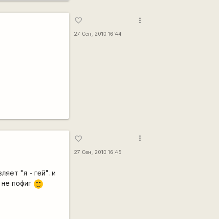
more_vert
favorite_border
27 Сен, 2010 16:44
more_vert
favorite_border
27 Сен, 2010 16:45
яет "я - гей". и
 не пофиг
:)