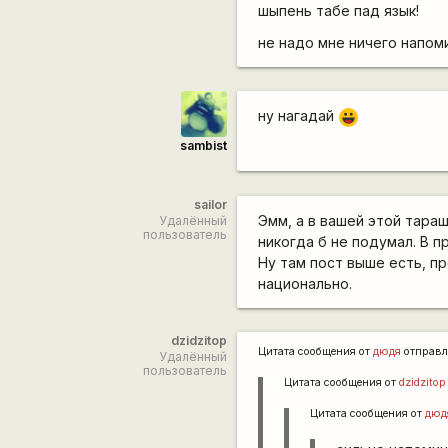
шыпень табе пад язык!
не надо мне ничего напоми
ну нагадай
|-))
sambist
sailor
Эмм, а в вашей этой тара
Удалённый
пользователь
никогда б не подумал. В п
Ну там пост выше есть, п
национально.
dzidzitop
Цитата сообщения от
дюдя
отправл
Удалённый
пользователь
Цитата сообщения от
dzidzitop
Цитата сообщения от
дюд