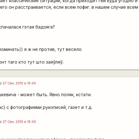
ает классические ситуации, когда приходит гей куда угодно и 
сего он расстраивается, если всем пофиг. в нашем случае всем
спачалася гэтая бадзяга?
поминать)) я ж не против, тут весело
нт таго кто тут што заяўляў.
го
27 Сен, 2010 в 16:40
кевича - может быть. Явно поляк, кстати.
ас) с фотографиями рукописей, газет и т.д.
го
27 Сен, 2010 в 16:40