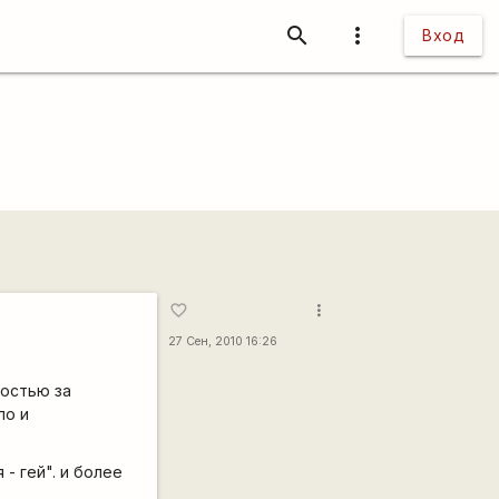
search
more_vert
Вход
more_vert
favorite_border
27 Сен, 2010 16:26
ностью за
ло и
- гей". и более