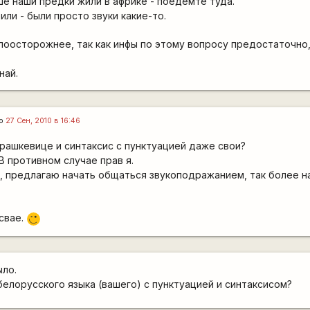
ше наши предки жили в африке - поедемте туда.
или - были просто звуки какие-то.
 поосторожнее, так как инфы по этому вопросу предостаточно,
най.
го
27 Сен, 2010 в 16:46
арашкевице и синтаксис с пунктуацией даже свои?
В противном случае прав я.
ь, предлагаю начать общаться звукоподражанием, так более н
 свае.
;)
ыло.
белорусского языка (вашего) с пунктуацией и синтаксисом?