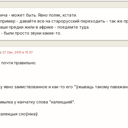
ича - может быть. Явно поляк, кстати.
пример - давайте все на старорусский переходить - так же п
наши предки жили в африке - поедемте туда.
- были просто звуки какие-то.
го
27 Сен, 2010 в 15:57
 почти правильно.
 ну явно заимствованное и как-то его "ўжываць такому паважан
амылка у канчатку слова "калекцыяй".
 калекцыя слоўнікаў.