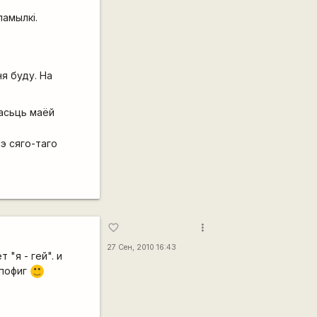
памылкі.
я буду. На
часьць маёй
чэ сяго-таго
more_vert
favorite_border
27 Сен, 2010 16:43
"я - гей". и
 пофиг
:)