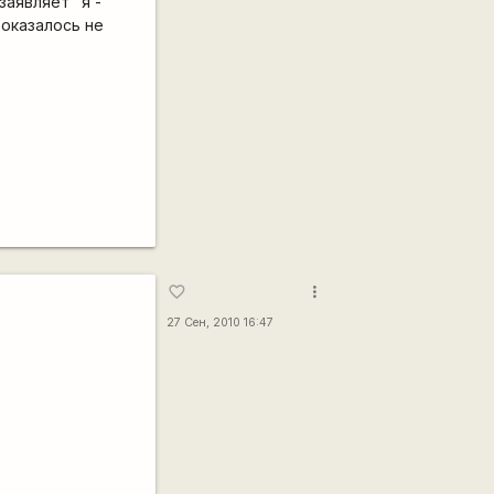
заявляет "я -
 оказалось не
more_vert
favorite_border
27 Сен, 2010 16:47