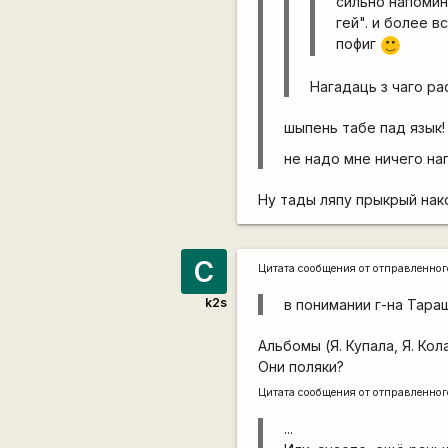
сильно напомин
гей". и более в
пофиг
:)
Нагадаць з чаго ра
шыпень табе пад язык!
не надо мне ничего на
Ну тады ляпу прыкрый нако
С
Цитата сообщения от
отправленно
k2s
в понимании г-на Тараш
Альбомы (Я. Купала, Я. Кол
Они поляки?
Цитата сообщения от
отправленно
...