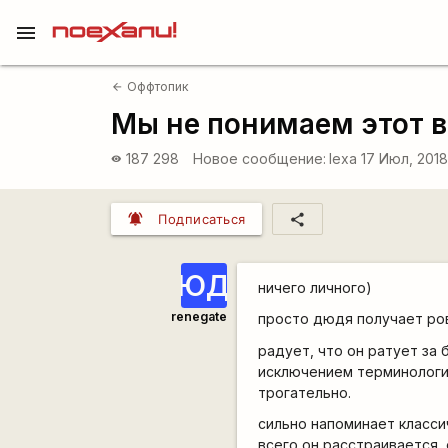
menu
Оффтопик
arrow_back
Мы не понимаем этот в
187 298
Новое сообщение:
lexa
17 Июл, 2018
visibility
notifications_active
share
Подписаться
ЮД
ничего личного)
renegate
просто дюдя получает ров
радует, что он ратует за 
исключением терминологии
трогательно.
сильно напоминает классич
всего он расстраивается, 