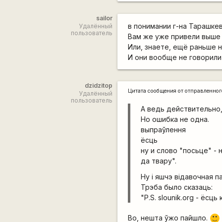
sailor
в понимании г-на Тарашкев
Удалённый
пользователь
Вам же уже привели выше 
Или, знаете, ещё раньше 
И они вообще не говорили 
dzidzitop
Цитата сообщения от
отправленно
Удалённый
пользователь
А ведь действительно,
Но ошибка не одна.
выпраўлення
ёсць
ну и слово "посьце" -
да твару".
Ну і яшчэ відавочная п
Трэба было сказаць:
"P.S. slounik.org - ёсць
Во, нешта ўжо пайшло.
:)