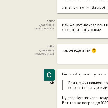
з.ы. а причем тут Виктор?
sailor
Вам же Фут написал понят
Удалённый
пользователь
ЭТО НЕ БЕЛОРУССКИЙ.
sailor
|-)
так он ещё и гей
Удалённый
_)
пользователь
С
Цитата сообщения от
отправленно
k2s
Вам же Фут написал по
ЭТО НЕ БЕЛОРУССКИЙ
Ну если Фут написал, тому
Вот только вопрос до 193