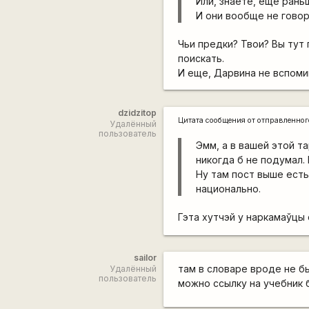
Или, знаете, ещё рань
И они вообще не говор
Чьи предки? Твои? Вы тут
поискать.
И еще, Дарвина не вспоми
dzidzitop
Цитата сообщения от
отправленно
Удалённый
пользователь
Эмм, а в вашей этой т
никогда б не подумал. 
Ну там пост выше ест
национально.
Гэта хутчэй у наркамаўцы
sailor
там в словаре вроде не б
Удалённый
пользователь
можно ссылку на учебник 