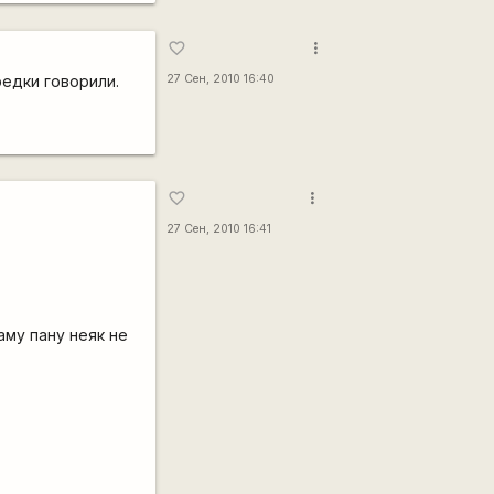
more_vert
favorite_border
редки говорили.
27 Сен, 2010 16:40
more_vert
favorite_border
27 Сен, 2010 16:41
аму пану неяк не