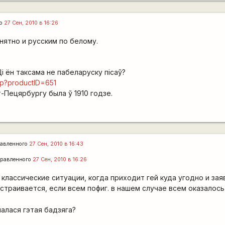
го
27 Сен, 2010 в 16:26
нятно и русским по белому.
.
Ці ён таксама не пабеларуску пісаў?
php?productID=651
-Пецярбургу была ў 1910 годзе.
авленного
27 Сен, 2010 в 16:43
равленного
27 Сен, 2010 в 16:26
классические ситуации, когда приходит гей куда угодно и заявл
страивается, если всем пофиг. в нашем случае всем оказалось
чалася гэтая бадзяга?