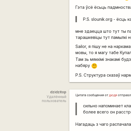
Гэта ўсё ёсьць падмноства
P.S. slounik.org - ёсць 
мне здаецца што тут ты па
тарашкевіцы тут памылкі н
Sailor, я пішу не на нарка
мовы, то я магу табе Купа
Там зь мяккімі знакамі бу
набяру
:)
P.S. Структура сказаў нарм
dzidzitop
Цитата сообщения от
дюдя
отправл
Удалённый
пользователь
сильно напоминает клас
более всего он расстр
Нагадаць з чаго распачала