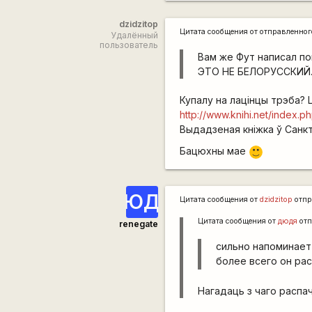
dzidzitop
Цитата сообщения от
отправленно
Удалённый
пользователь
Вам же Фут написал по
ЭТО НЕ БЕЛОРУССКИЙ
Купалу на лацінцы трэба? 
http://www.knihi.net/index.
Выдадзеная кніжка ў Санкт
Бацюхны мае
:)
ЮД
Цитата сообщения от
dzidzitop
отпр
Цитата сообщения от
дюдя
отп
renegate
сильно напоминает 
более всего он рас
Нагадаць з чаго распа