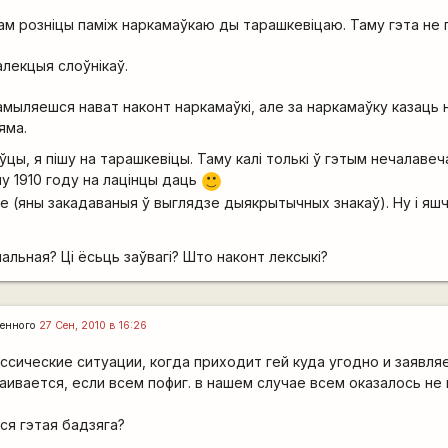
м розніцы паміж наркамаўкаю ды тарашкевіцаю. Таму гэта не 
калекцыя слоўнікаў.
мыляешся нават наконт наркамаўкі, але за наркамаўку казаць н
яма.
маўцы, я пішу на тарашкевіцы. Таму калі толькі ў гэтым нечалаве
лу 1910 году на лацінцы даць
:)
дзе (яны закадаваныя ў выглядзе дыякрытычных знакаў). Ну і яш
альная? Ці ёсьць заўвагі? Што наконт лексыкі?
енного
27 Сен, 2010 в 16:26
сические ситуации, когда приходит гей куда угодно и заявляет 
аивается, если всем пофиг. в нашем случае всем оказалось не
ся гэтая бадзяга?