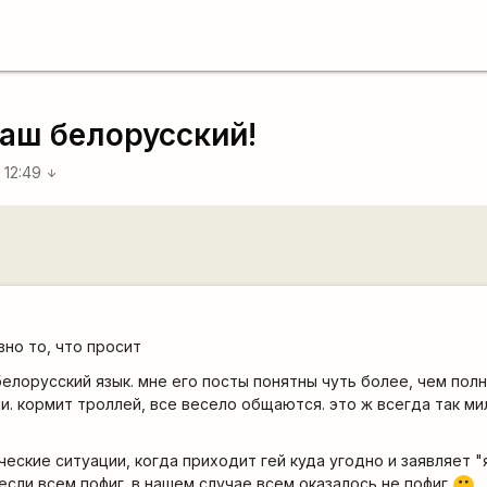
аш белорусский!
 12:49
arrow_downward
но то, что просит
белорусский язык. мне его посты понятны чуть более, чем пол
. кормит троллей, все весело общаются. это ж всегда так ми
еские ситуации, когда приходит гей куда угодно и заявляет "я 
если всем пофиг. в нашем случае всем оказалось не пофиг
:)