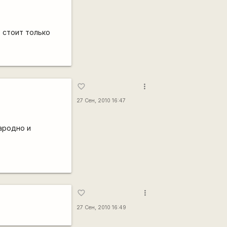
 стоит только
more_vert
favorite_border
27 Сен, 2010 16:47
ародно и
more_vert
favorite_border
27 Сен, 2010 16:49