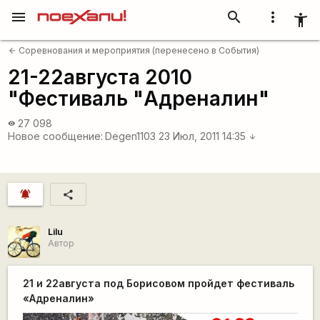
menu
search
more_vert
accessibility_new
Соревнования и мероприятия (перенесено в События)
arrow_back
21-22августа 2010
"Фестиваль "Адреналин"
27 098
visibility
Новое сообщение:
Degen1103
23 Июл, 2011 14:35
arrow_downward
notifications_active
share
Lilu
Автор
21 и 22августа под Борисовом пройдет фестиваль
«Адреналин»