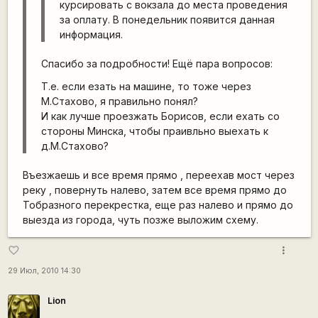
курсировать с вокзала до места проведения
за оплату. В понедельник появится данная
информация.
Спасибо за подробности! Ещё пара вопросов:
Т.е. если езать на машине, то тоже через
М.Стахово, я правильно понял?
И как лучше проезжать Борисов, если ехать со
стороны Минска, чтобы праивльно выехать к
д.М.Стахово?
Въезжаешь и все время прямо , переехав мост через
реку , повернуть налево, затем все время прямо до
Тобразного перекрестка, еще раз налево и прямо до
выезда из города, чуть позже выложим схему.
more_vert
favorite_border
29 Июл, 2010 14:30
Lion