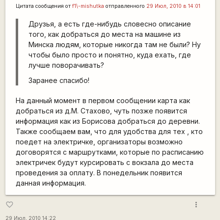
Цитата сообщения от
f1\-mishutka
отправленного
29 Июл, 2010 в 14:01
Друзья, а есть где-нибудь словесно описание
того, как добраться до места на машине из
Минска людям, которые никогда там не были? Ну
чтобы было просто и понятно, куда ехать, где
лучше поворачивать?
Заранее спасибо!
На данный момент в первом сообщении карта как
добраться из д.М. Стахово, чуть позже появится
информация как из Борисова добраться до деревни.
Также сообщаем вам, что для удобства для тех , кто
поедет на электричке, организаторы возможно
договорятся с маршрутками, которые по расписанию
электричек будут курсировать с вокзала до места
проведения за оплату. В понедельник появится
данная информация.
more_vert
favorite_border
29 Июл, 2010 14:22