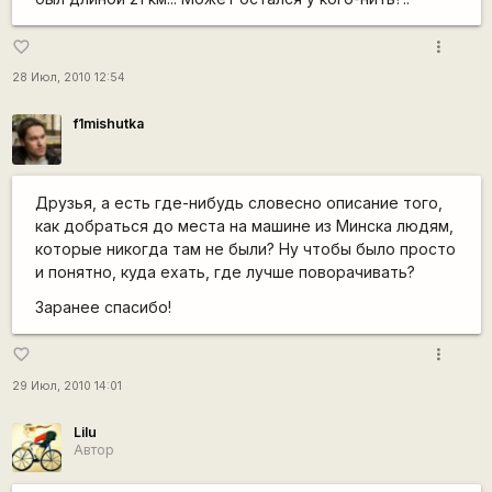
more_vert
favorite_border
28 Июл, 2010 12:54
f1mishutka
Друзья, а есть где-нибудь словесно описание того,
как добраться до места на машине из Минска людям,
которые никогда там не были? Ну чтобы было просто
и понятно, куда ехать, где лучше поворачивать?
Заранее спасибо!
more_vert
favorite_border
29 Июл, 2010 14:01
Lilu
Автор