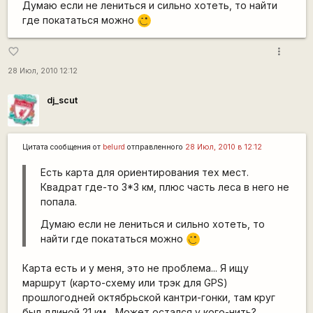
Думаю если не лениться и сильно хотеть, то найти
где покататься можно
;)
more_vert
favorite_border
28 Июл, 2010 12:12
dj_scut
Цитата сообщения от
belurd
отправленного
28 Июл, 2010 в 12:12
Есть карта для ориентирования тех мест.
Квадрат где-то 3*3 км, плюс часть леса в него не
попала.
Думаю если не лениться и сильно хотеть, то
найти где покататься можно
;)
Карта есть и у меня, это не проблема... Я ищу
маршрут (карто-схему или трэк для GPS)
прошлогодней октябрьской кантри-гонки, там круг
был длиной 21 км... Может остался у кого-нить?..