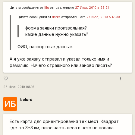
Цитата сообщения от
lilu
отправленного
27 Июл, 2010 в 23:21
Цитата сообщения от
dafka
отправленного
27 Июл, 2010 в 17:00
форма заявки произвольная?
какие данные нужно указать?
ФИО, паспортные данные.
А я уже заявку отправил и указал только имя и
фамилию. Ничего страшного или заново писать?
more_vert
favorite_border
28 Июл, 2010 08:16
belurd
ИБ
Есть карта для ориентирования тех мест. Квадрат
где-то 3*3 км, плюс часть леса в него не попала.