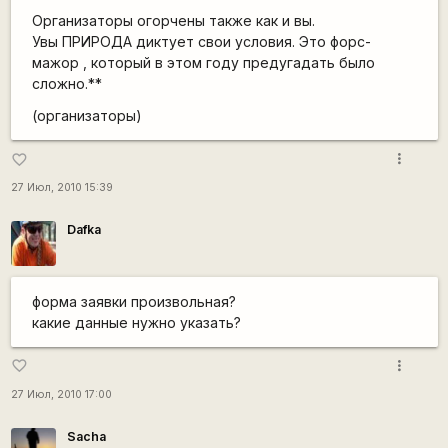
Организаторы огорчены также как и вы.
Увы ПРИРОДА диктует свои условия. Это форс-
мажор , который в этом году предугадать было
сложно.**
(организаторы)
more_vert
favorite_border
27 Июл, 2010 15:39
Dafka
форма заявки произвольная?
какие данные нужно указать?
more_vert
favorite_border
27 Июл, 2010 17:00
Sacha