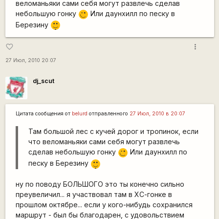
веломаньяки сами себя могут развлечь сделав
небольшую гонку
Или даунхилл по песку в
;)
|-)
Березину
_)
more_vert
favorite_border
27 Июл, 2010 20:07
dj_scut
Цитата сообщения от
belurd
отправленного
27 Июл, 2010 в 20:07
Там большой лес с кучей дорог и тропинок, если
что веломаньяки сами себя могут развлечь
сделав небольшую гонку
Или даунхилл по
;)
|-)
песку в Березину
_)
ну по поводу БОЛЬШОГО это ты конечно сильно
преувеличил... я участвовал там в ХС-гонке в
прошлом октябре... если у кого-нибудь сохранился
маршрут - был бы благодарен, с удовольствием