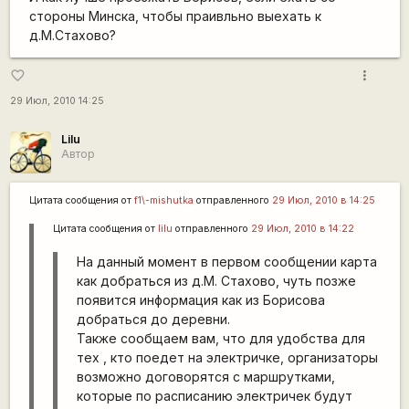
стороны Минска, чтобы праивльно выехать к
д.М.Стахово?
more_vert
favorite_border
29 Июл, 2010 14:25
Lilu
Автор
Цитата сообщения от
f1\-mishutka
отправленного
29 Июл, 2010 в 14:25
Цитата сообщения от
lilu
отправленного
29 Июл, 2010 в 14:22
На данный момент в первом сообщении карта
как добраться из д.М. Стахово, чуть позже
появится информация как из Борисова
добраться до деревни.
Также сообщаем вам, что для удобства для
тех , кто поедет на электричке, организаторы
возможно договорятся с маршрутками,
которые по расписанию электричек будут