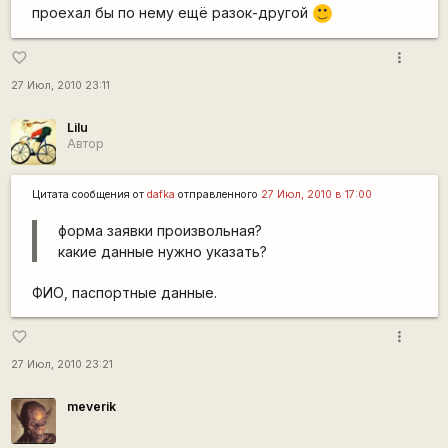
проехал бы по нему ещё разок-другой
:)
more_vert
favorite_border
27 Июл, 2010 23:11
Lilu
Автор
Цитата сообщения от
dafka
отправленного
27 Июл, 2010 в 17:00
форма заявки произвольная?
какие данные нужно указать?
ФИО, паспортные данные.
more_vert
favorite_border
27 Июл, 2010 23:21
meverik