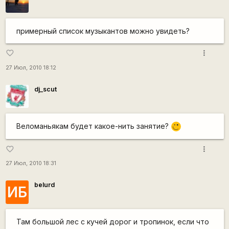
примерный список музыкантов можно увидеть?
more_vert
favorite_border
27 Июл, 2010 18:12
dj_scut
Веломаньякам будет какое-нить занятие?
;)
more_vert
favorite_border
27 Июл, 2010 18:31
belurd
ИБ
Там большой лес с кучей дорог и тропинок, если что