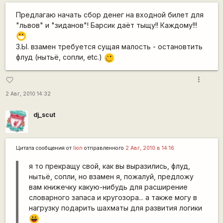
Предлагаю начать сбор денег на входной билет для
"львов" и "зиданов"! Барсик даёт тыщу!! Каждому!!!
:D
З.Ы. взамен требуется сущая малость - остановтить
флуд (нытьё, сопли, еtc.)
;)
more_vert
favorite_border
2 Авг, 2010 14:32
dj_scut
Цитата сообщения от
lion
отправленного
2 Авг, 2010 в 14:16
я то прекращу свой, как вы выразились, флуд,
нытьё, сопли, но взамен я, пожалуй, предложу
вам книжечку какую-нибудь для расширение
словарного запаса и кругозора... а также могу в
нагрузку подарить шахматы для развития логики
|-))