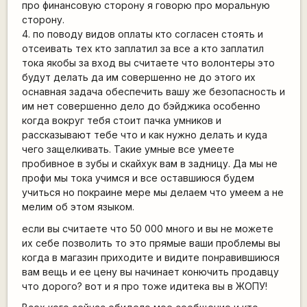
про финансовую сторону я говорю про моральную
сторону.
4. по поводу видов оплаты кто согласен стоять и
отсеивать тех кто заплатил за все а кто заплатил
тока якобы за вход вы считаете что волонтеры это
будут делать да им совершенно не до этого их
оснавная задача обеспечить вашу же безопасность и
им нет совершенно дело до бэйджика особенно
когда вокруг тебя стоит пачка умников и
рассказывают тебе что и как нужно делать и куда
чего защелкивать. Такие умные все умеете
пробивное в зубы и скайхук вам в задницу. Да мы не
профи мы тока учимся и все оставшиюся будем
учиться но покраине мере мы делаем что умеем а не
мелим об этом языком.
если вы считаете что 50 000 много и вы не можете
их себе позволить то это прямые ваши проблемы вы
когда в магазин приходите и видите понравившиюся
вам вещь и ее цену вы начинает конючить продавцу
что дорого? вот и я про тоже идитека вы в ЖОПУ!