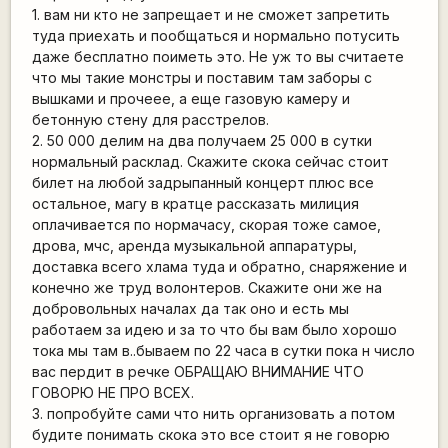
1. вам ни кто не запрещает и не сможет запретить
туда приехать и пообщаться и нормально потусить
даже бесплатно поиметь это. Не уж то вы считаете
что мы такие монстры и поставим там заборы с
вышками и прочеее, а еще газовую камеру и
бетонную стену для расстрелов.
2. 50 000 делим на два получаем 25 000 в сутки
нормальный расклад. Скажите скока сейчас стоит
билет на любой задрыпанный концерт плюс все
остальное, магу в кратце рассказать милиция
оплачивается по нормачасу, скорая тоже самое,
дрова, мчс, аренда музыкальной аппаратуры,
доставка всего хлама туда и обратно, снаряжение и
конечно же труд волонтеров. Скажите они же на
добровольных началах да так оно и есть мы
работаем за идею и за то что бы вам было хорошо
тока мы там в..бываем по 22 часа в сутки пока н число
вас пердит в речке ОБРАЩАЮ ВНИМАНИЕ ЧТО
ГОВОРЮ НЕ ПРО ВСЕХ.
3. попробуйте сами что нить организовать а потом
будите понимать скока это все стоит я не говорю