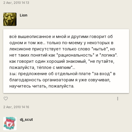
2 Авг, 2010 14:13
Lion
всё вышеописанное и мной и другими говорит об
одном и том же... только по-моему у некоторых в
лексиконе присутствует только слово "нытьё", но
нет таких понятий как "рациональность" и "логика".
как говорит один хороший знакомый, "не путайте,
пожалуйста, тёплое с мягким"...
з.ы.: предложение об отдельной плате "за вход" в
благодарность организаторам я уже озвучивал,
научитесь читать, пожалуйста.
more_vert
favorite_border
2 Авг, 2010 14:16
dj_scut