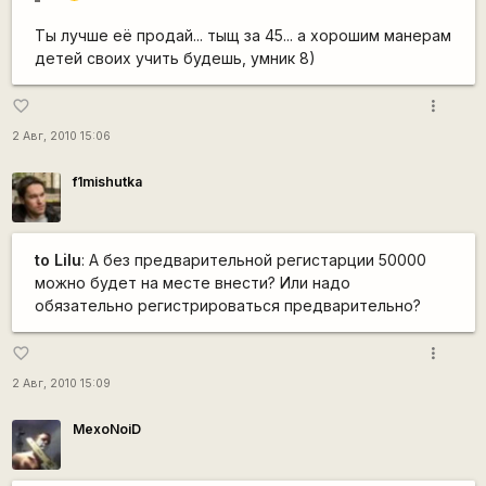
Ты лучше её продай... тыщ за 45... а хорошим манерам
детей своих учить будешь, умник 8)
more_vert
favorite_border
2 Авг, 2010 15:06
f1mishutka
to Lilu
: А без предварительной регистарции 50000
можно будет на месте внести? Или надо
обязательно регистрироваться предварительно?
more_vert
favorite_border
2 Авг, 2010 15:09
MexoNoiD