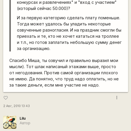
конкурсах и развлечениях" и "вход с участием"
(который сейчас 50.000)?
И за первую категорию сделать плату поменьше.
Тогда может удалось бы уладить некоторые
озвученные разногласия. И на праздник смогли бы
приехать и те, кто не хочет кататься на троллее
и т.п., но готов заплатить небольшую сумму денег
за организацию.
Спасибо Миша, ты озвучил и правильно выразил мои
мысли). Тот шлак написаный этажами выше, просто
от негодования. Против самой организации плохого
не имею. Да понятно, что труд надо оплатить, но не
за такие деньги, если мне участие не надо.
more_vert
favorite_border
2 Авг, 2010 13:43
Lilu
Автор