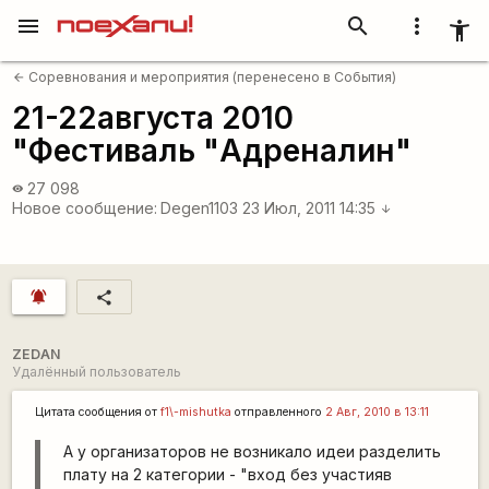
menu
search
more_vert
accessibility_new
Соревнования и мероприятия (перенесено в События)
arrow_back
21-22августа 2010
"Фестиваль "Адреналин"
27 098
visibility
Новое сообщение:
Degen1103
23 Июл, 2011 14:35
arrow_downward
notifications_active
share
ZEDAN
Удалённый пользователь
Цитата сообщения от
f1\-mishutka
отправленного
2 Авг, 2010 в 13:11
А у организаторов не возникало идеи разделить
плату на 2 категории - "вход без участияв