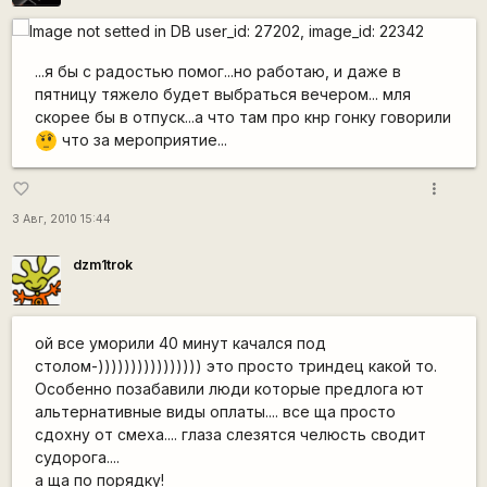
...я бы с радостью помог...но работаю, и даже в
пятницу тяжело будет выбраться вечером... мля
скорее бы в отпуск...а что там про кнр гонку говорили
что за мероприятие...
???
more_vert
favorite_border
3 Авг, 2010 15:44
dzm1trok
ой все уморили 40 минут качался под
столом-)))))))))))))))) это просто триндец какой то.
Особенно позабавили люди которые предлога ют
альтернативные виды оплаты.... все ща просто
сдохну от смеха.... глаза слезятся челюсть сводит
судорога....
а ща по порядку!