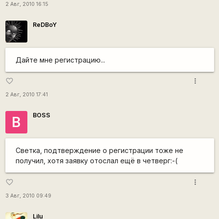
2 Авг, 2010 16:15
ReDBoY
Дайте мне регистрацию...
more_vert
favorite_border
2 Авг, 2010 17:41
BOSS
B
Светка, подтверждение о регистрации тоже не
получил, хотя заявку отослал ещё в четверг:-(
more_vert
favorite_border
3 Авг, 2010 09:49
Lilu