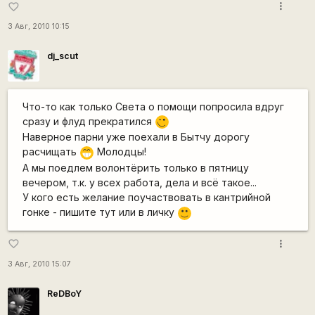
more_vert
favorite_border
3 Авг, 2010 10:15
dj_scut
Что-то как только Света о помощи попросила вдруг
сразу и флуд прекратился
;)
Наверное парни уже поехали в Бытчу дорогу
расчищать
Молодцы!
;D
А мы поедлем волонтёрить только в пятницу
вечером, т.к. у всех работа, дела и всё такое...
У кого есть желание поучаствовать в кантрийной
гонке - пишите тут или в личку
:)
more_vert
favorite_border
3 Авг, 2010 15:07
ReDBoY