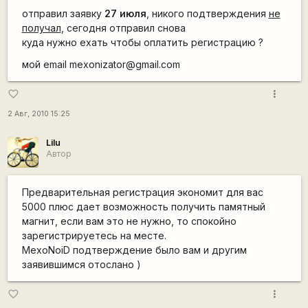
отправил заявку
27 июля
, никого подтверждения
не
получал
, сегодня отправил снова
куда нужно ехать чтобы оплатить регистрацию ?
мой email mexonizator@gmail.com
more_vert
favorite_border
2 Авг, 2010 15:25
Lilu
Автор
Предварительная регистрация экономит для вас
5000 плюс дает возможность получить памятный
магнит, если вам это не нужно, то спокойно
зарегистрируетесь на месте.
MexoNoiD подтверждение было вам и другим
заявившимся отослано )
more_vert
favorite_border