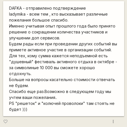
DAFKA - отправилено подтверждение
ladymika - всем тем , кто высказывает различные
пожелания большое спасибо.
Именно учитывая опыт прошлого года было принято
решение о сокращении количества участников и
улучшении доп сервисов.
Будем рады если при проведении других событий вы
примете активное участие в организации событий.
Для тех, кому сумма кажется неподъемной есть
"душевный" фестиваль активного отдыха в октябре -
за символиные 10 000 вы сможете хорошо
отдохнуть.
Больше на вопросы касательно стоимости отвечать
не будем.
Спасибо еще раз.Возможно в следующем году мы
учтем ваши пожелания..
PS "решеток" и "колючей проволоки" там стоять не
будет )))
more_vert
favorite_border