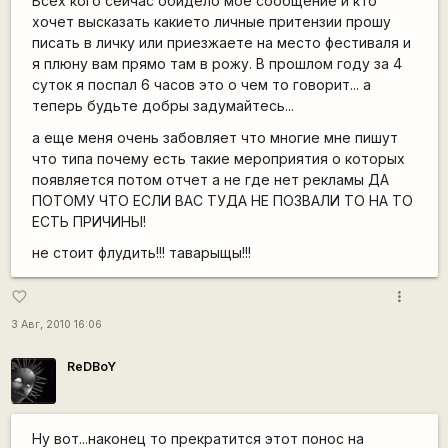
Всех кого сейчас обидело мое сообщение и кто
хочет высказать какието личные притензии прошу
писать в личку или приезжаете на место фестиваля и
я плюну вам прямо там в рожу. В прошлом году за 4
суток я поспал 6 часов это о чем то говорит... а
теперь будьте добры задумайтесь...
а еще меня очень забовляет что многие мне пишут
что типа почему есть такие мероприятия о которых
появляется потом отчет а не где нет рекламы ДА
ПОТОМУ ЧТО ЕСЛИ ВАС ТУДА НЕ ПОЗВАЛИ ТО НА ТО
ЕСТЬ ПРИЧИНЫ!
не стоит флудить!!! таварыщы!!!
more_vert
favorite_border
3 Авг, 2010 16:06
ReDBoY
Ну вот...наконец то прекратится этот понос на