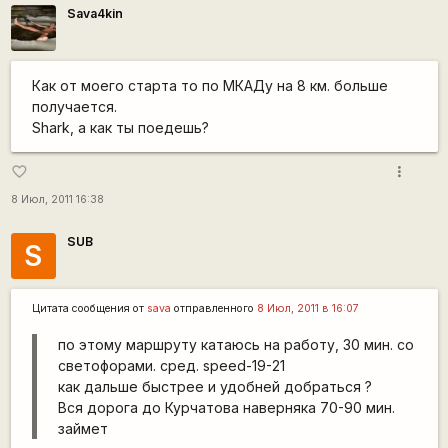
Sava4kin
Как от моего старта то по МКАДу на 8 км. больше
получается.
Shark, а как ты поедешь?
more_vert
favorite_border
8 Июл, 2011 16:38
SUB
S
Цитата сообщения от
sava
отправленного
8 Июл, 2011 в 16:07
по этому маршруту катаюсь на работу, 30 мин. со
светофорами. сред. speed-19-21
как дальше быстрее и удобней добраться ?
Вся дорога до Курчатова наверняка 70-90 мин.
займет