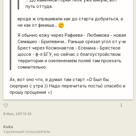
путь оттуда.
вроде ж спрашивали как до старта добраться, а
не как от финиша...
,-)
Я обычно езжу через Рафиева - Любимова - новая
Семашко - Брилевичи... Раньше срезал угол от у-м
Брест через Космонавтов - Есенина - Бресткое
шоссе - ф-л БГУ, но сейчас с благоустройством
территории и озеленением полей там проехать
сомнительно.
Ах, вот оно что, я думал там старт =D Был бы
сюрприз с утра )) Надо перечитать посты) спасибо и
прошу прощения =)
more_vert
favorite_border
8 Июл, 2011 13:45
Kuka
Удалённый пользователь