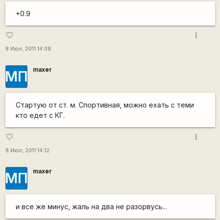
+0.9
more_vert
favorite_border
8 Июл, 2011 14:08
maxer
МП
Стартую от ст. м. Спортивная, можно ехать с теми
кто едет с КГ.
more_vert
favorite_border
8 Июл, 2011 14:12
maxer
МП
и все же минус, жаль на два не разорвусь...