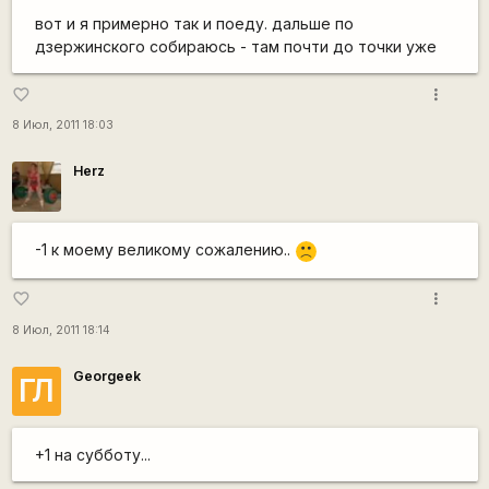
вот и я примерно так и поеду. дальше по
дзержинского собираюсь - там почти до точки уже
more_vert
favorite_border
8 Июл, 2011 18:03
Herz
-1 к моему великому сожалению..
:(
more_vert
favorite_border
8 Июл, 2011 18:14
Georgeek
ГЛ
+1 на субботу...