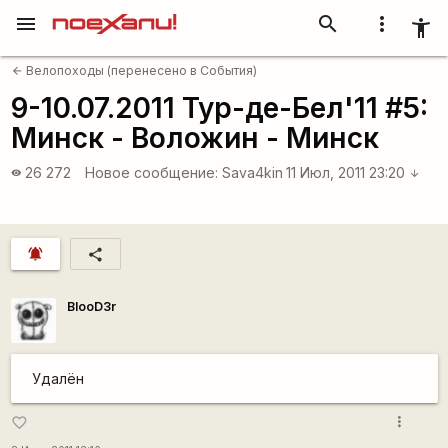
menu
search
more_vert
accessibility_new
Велопоходы (перенесено в События)
arrow_back
9-10.07.2011 Тур-де-Бел'11 #5:
Минск - Воложин - Минск
26 272
Новое сообщение:
Sava4kin
11 Июл, 2011 23:20
visibility
arrow_downward
notifications_active
share
BlooD3r
Удалён
more_vert
favorite_border