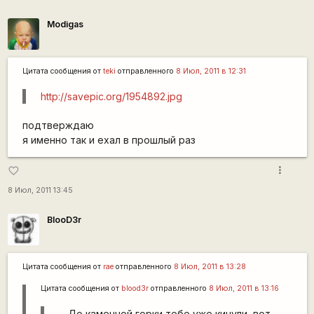
Modigas
Цитата сообщения от
teki
отправленного
8 Июл, 2011 в 12:31
http://savepic.org/1954892.jpg
подтверждаю
я именно так и ехал в прошлый раз
more_vert
favorite_border
8 Июл, 2011 13:45
BlooD3r
Цитата сообщения от
rae
отправленного
8 Июл, 2011 в 13:28
Цитата сообщения от
blood3r
отправленного
8 Июл, 2011 в 13:16
...
До каменной горки тебе уже кинули, вот