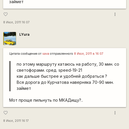
займет
more_vert
favorite_border
8 Июл, 2011 16:07
LYura
Цитата сообщения от
sava
отправленного
8 Июл, 2011 в 16:07
по этому маршруту катаюсь на работу, 30 мин. со
светофорами. сред. speed-19-21
как дальше быстрее и удобней добраться ?
Вся дорога до Курчатова наверняка 70-90 мин.
займет
Мот проще пильнуть по МКАДищу?..
more_vert
favorite_border
8 Июл, 2011 16:17