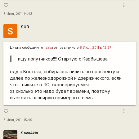
more_vert
favorite_border
8 Июл, 2011 14:43
SUB
S
Цитата сообщения от
sava
отправленного
8 Июл, 2011 в 12:37
ищу попутчиков!!!! Стартую с Карбышева
еду с Востока, собираюсь пилить по проспекту и
далее по железнодорожной и дзержинского. если
что - пишите в ЛС, скооперируемся.
хз сколько это надо будет времени, поэтому
выезжать планирую примерно в семь.
more_vert
favorite_border
8 Июл, 2011 15:40
Sava4kin