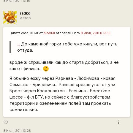
8 Июл, 2011 13:16
radko
Автор
Цитата сообщения от
blood3r
отправленного
8 Июл, 2011 в 13:16
...
До каменной горки тебе уже кинули, вот путь
оттуда.
вроде ж спрашивали как до старта добраться, а не
как от финиша...
,-)
Я обычно езжу через Рафиева - Любимова - новая
Семашко - Брилевичи... Раньше срезал угол от у-м
Брест через Космонавтов - Есенина - Бресткое
шоссе - ф-л БГУ, но сейчас с благоустройством
территории и озеленением полей там проехать
сомнительно.
more_vert
favorite_border
8 Июл, 2011 13:28