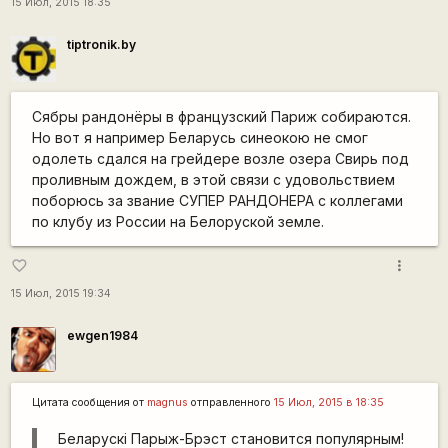
15 Июл, 2015 18:35
tiptronik.by
Сябры рандонёры в французский Париж собираются.
Но вот я например Беларусь синеокою не смог
одолеть сдался на грейдере возле озера Свирь под
проливным дождем, в этой связи с удовольствием
поборюсь за звание СУПЕР РАНДОНЕРА с коллегами
по клубу из России на Белоруской земле.
more_vert
favorite_border
15 Июл, 2015 19:34
ewgen1984
Цитата сообщения от
magnus
отправленного
15 Июл, 2015 в 18:35
Беларускі Парыж-Брэст становится популярным!