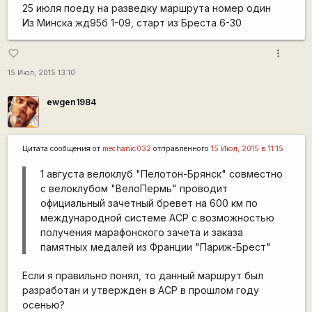
25 июля поеду на разведку маршрута номер один
Из Минска жд95б 1-09, старт из Бреста 6-30
more_vert
favorite_border
15 Июл, 2015 13:10
ewgen1984
Цитата сообщения от
mechanic032
отправленного
15 Июл, 2015 в 11:15
1 августа велоклуб "Пелотон-Брянск" совместно
с велоклубом "ВелоПермь" проводит
официальный зачетный бревет на 600 км по
международной системе ACP с возможностью
получения марафонского зачета и заказа
памятных медалей из Франции "Париж-Брест"
Если я правильно понял, то данный маршрут был
разработан и утвержден в АСР в прошлом году
осенью?