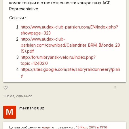
компетенции и ответственности конкретных ACP
Representative.
Ссылки :
http://www.audax-club-parisien.com/EN/index.php?
showpage=323
http://www.audax-club-
parisien.com/download/Calendrier_BRM_(Monde_20
15).pdf
http://forum.bryansk-velo.ru/index.php?
topic=12402.0
https://sites.google.com/site/sabryrandonneery/plan
y
more_vert
favorite_border
15 Июл, 2015 14:22
mechanic032
M
Цитата сообщения от
ewgen
отправленного
15 Июл, 2015 в 13:10