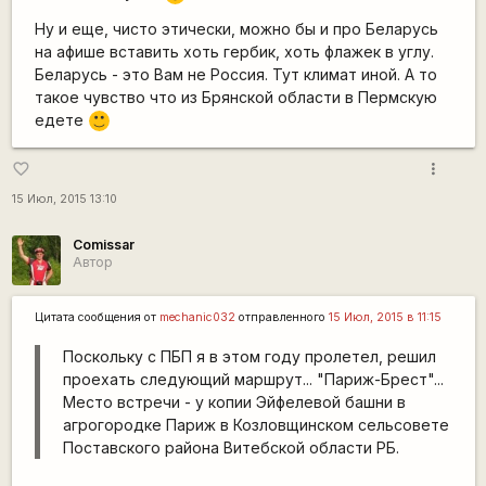
Ну и еще, чисто этически, можно бы и про Беларусь
на афише вставить хоть гербик, хоть флажек в углу.
Беларусь - это Вам не Россия. Тут климат иной. А то
такое чувство что из Брянской области в Пермскую
едете
:)
more_vert
favorite_border
15 Июл, 2015 13:10
Comissar
Автор
Цитата сообщения от
mechanic032
отправленного
15 Июл, 2015 в 11:15
Поскольку с ПБП я в этом году пролетел, решил
проехать следующий маршрут... "Париж-Брест"...
Место встречи - у копии Эйфелевой башни в
агрогородке Париж в Козловщинском сельсовете
Поставского района Витебской области РБ.