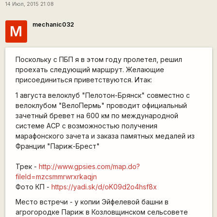
14 Июл, 2015 21:08
mechanic032
M
Поскольку с ПБП я в этом году пролетел, решил
проехать следующий маршрут. Желающие
присоединиться приветствуются. Итак:
1 августа велоклуб "Пелотон-Брянск" совместно с
велоклубом "ВелоПермь" проводит официальный
зачетный бревет на 600 км по международной
системе ACP с возможностью получения
марафонского зачета и заказа памятных медалей из
Франции "Париж-Брест"
Трек -
http://www.gpsies.com/map.do?
fileId=mzcsmmrwrxrkaqjn
Фото КП -
https://yadi.sk/d/oK09d2o4hsf8x
Место встречи - у копии Эйфелевой башни в
агрогородке Париж в Козловщинском сельсовете