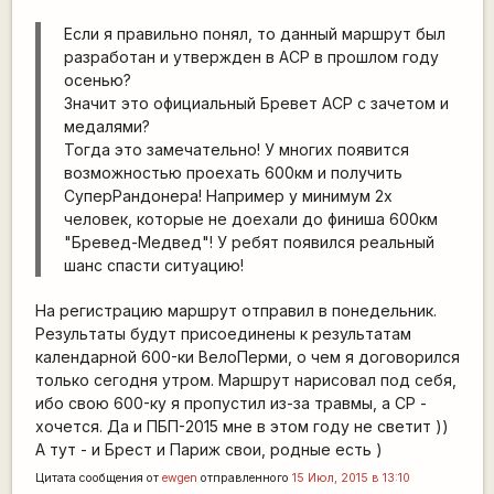
Если я правильно понял, то данный маршрут был
разработан и утвержден в АСР в прошлом году
осенью?
Значит это официальный Бревет АСР с зачетом и
медалями?
Тогда это замечательно! У многих появится
возможностью проехать 600км и получить
СуперРандонера! Например у минимум 2х
человек, которые не доехали до финиша 600км
"Бревед-Медвед"! У ребят появился реальный
шанс спасти ситуацию!
На регистрацию маршрут отправил в понедельник.
Результаты будут присоединены к результатам
календарной 600-ки ВелоПерми, о чем я договорился
только сегодня утром. Маршрут нарисовал под себя,
ибо свою 600-ку я пропустил из-за травмы, а СР -
хочется. Да и ПБП-2015 мне в этом году не светит ))
А тут - и Брест и Париж свои, родные есть )
Цитата сообщения от
ewgen
отправленного
15 Июл, 2015 в 13:10