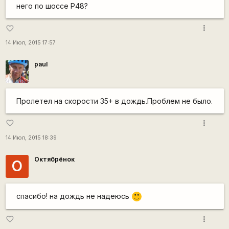
него по шоссе Р48?
more_vert
favorite_border
14 Июл, 2015 17:57
paul
Пролетел на скорости 35+ в дождь.Проблем не было.
more_vert
favorite_border
14 Июл, 2015 18:39
Октябрёнок
О
спасибо! на дождь не надеюсь
:)
more_vert
favorite_border