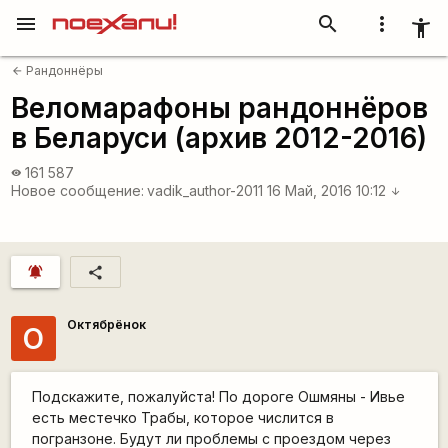
menu
search
more_vert
accessibility_new
Рандоннёры
arrow_back
Веломарафоны рандоннёров
в Беларуси (архив 2012-2016)
161 587
visibility
Новое сообщение:
vadik_author-2011
16 Май, 2016 10:12
arrow_downward
notifications_active
share
Октябрёнок
О
Подскажите, пожалуйста! По дороге Ошмяны - Ивье
есть местечко Трабы, которое числится в
погранзоне. Будут ли проблемы с проездом через