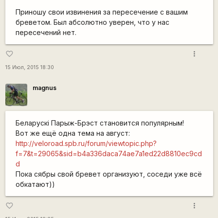
Приношу свои извинения за пересечение с вашим
бреветом. Был абсолютно уверен, что у нас
пересечений нет.
more_vert
favorite_border
15 Июл, 2015 18:30
magnus
Беларускі Парыж-Брэст становится популярным!
Вот же ещё одна тема на август:
http://veloroad.spb.ru/forum/viewtopic.php?
f=7&t=29065&sid=b4a336daca74ae7a1ed22d8810ec9cd
d
Пока сябры свой бревет организуют, соседи уже всё
обкатают))
more_vert
favorite_border