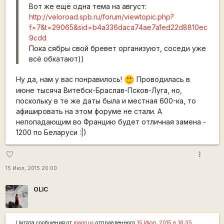
Вот же ещё одна тема на август:
http://veloroad.spb.ru/forum/viewtopic.php?
f=7&t=29065&sid=b4a336daca74ae7a1ed22d8810ec
9cdd
Пока сябры свой бревет организуют, соседи уже
всё обкатают))
Ну да, нам у вас понравилось!
Проводилась в
:)
июне тысяча Витебск-Браслав-Псков-Луга, но,
поскольку в те же даты была и местная 600-ка, то
афишировать на этом форуме не стали. А
непопадающим во Францию будет отличная замена -
1200 по Беларуси :|)
more_vert
favorite_border
15 Июл, 2015 20:00
OLIC
Цитата сообщения от
magnus
отправленного
15 Июл, 2015 в 18:35