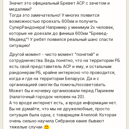
Значит это официальный Бревет АСР с зачетом и
медалями?
Тогда это замечательно! У многих появится
возможностью проехать 600км и получить
СуперРандонера! Например у минимум 2х человек,
которые не доехали до финиша 600км "Бревед-
Медвед"! У ребят появился реальный шанс спасти
ситуацию!
Другой момент - чисто момент "понятий" и
сотрудничества. Ведь понятно, что на территории РБ
есть свой представитель АСР и ему, и остальным
рандонерам РБ, крайне интересно что проводится,
когда и где на территории Беларуси. Да и с
организацией смогли бы помочь/посоветовать.
Может бы и ночевку организовали перед Парижем
(палаточный городок человек на 20).
А то вроде интернет есть, а вроде информации нет.
Вы не думайте, что мы не дружелюбные, просто
ситуация была одна, с товарищем Атиллой. Которая
очень сильно научила Сябранов какие бывают
тяжелые случаи
:)