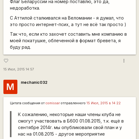
Флаг Беларуссии на номер поставлю, это да,
недоработка.
С Аттилой сталкивался на Веломании - я думал, что
это просто интернет-псих, а тут не всё так просто )
Так что, если кто захочет составить мне компанию в
моей покатушке, облеченной в формат бревета, я
буду рад.
more_vert
favorite_border
15 Июл, 2015 14:57
mechanic032
M
Цитата сообщения от
сomissar
отправленного
15 Июл, 2015 в 14:22
К сожалению, некоторые наши члены клуба не
смогут участвовать в Б600 01.08.2015, т.к. ещё в
сентябре 2014г. мы опубликовали свой план и у
нас на 01.08.2015 - другое мероприятие