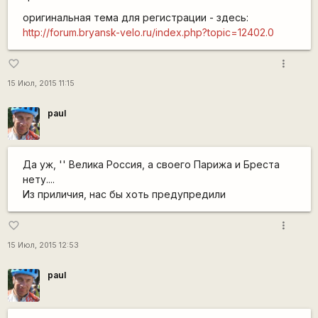
оригинальная тема для регистрации - здесь:
http://forum.bryansk-velo.ru/index.php?topic=12402.0
more_vert
favorite_border
15 Июл, 2015 11:15
paul
Да уж, '' Велика Россия, а своего Парижа и Бреста
нету....
Из приличия, нас бы хоть предупредили
more_vert
favorite_border
15 Июл, 2015 12:53
paul