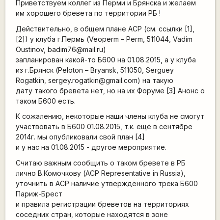
Приветствуем коллег из Перми и Брянска и желаем
им хорошего бревета по территории РБ !
Действительно, в общем плане АСР (см. ссылки [1],
[2]) у клуба г.Пермь (Veoperm – Perm, 511044, Vadim
Oustinov, badim76@mail.ru)
запланирован какой-то Б600 на 01.08.2015, а у клуба
из г.Брянск (Peloton – Bryansk, 511050, Serguey
Rogatkin, sergey.rogatkin@gmail.com) на такую
дату такого бревета нет, но на их Форуме [3] Анонс о
таком Б600 есть.
К сожалению, некоторые наши члены клуба не смогут
участвовать в Б600 01.08.2015, т.к. ещё в сентябре
2014г. мы опубликовали свой план [4]
и у нас на 01.08.2015 - другое мероприятие.
Считаю важным сообщить о таком бревете в РБ
лично В.Комочкову (ACP Representative in Russia),
уточнить в АСР наличие утверждённого трека Б600
Париж-Брест
и правила регистрации бреветов на территориях
соседних стран, которые находятся в зоне