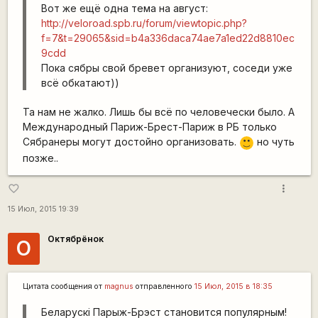
Вот же ещё одна тема на август:
http://veloroad.spb.ru/forum/viewtopic.php?
f=7&t=29065&sid=b4a336daca74ae7a1ed22d8810ec
9cdd
Пока сябры свой бревет организуют, соседи уже
всё обкатают))
Та нам не жалко. Лишь бы всё по человечески было. А
Международный Париж-Брест-Париж в РБ только
Сябранеры могут достойно организовать.
но чуть
:)
позже..
more_vert
favorite_border
15 Июл, 2015 19:39
Октябрёнок
О
Цитата сообщения от
magnus
отправленного
15 Июл, 2015 в 18:35
Беларускі Парыж-Брэст становится популярным!