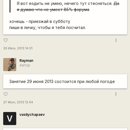
Я вот ездить не умею, нечего тут стесняться.
Да
я думаю что не умеет 85% форума
хочешь - приезжай в субботу
пиши в личку, чтобы я тебя посчитал.
more_vert
favorite_border
26 Июн, 2013 14:01
Rаyman
Автор
Занятие 29 июня 2013 состоится при любой погоде
more_vert
favorite_border
27 Июн, 2013 12:04
vasilychapaev
V