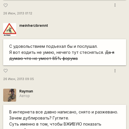
more_vert
favorite_border
26 Июн, 2013 01:12
meinherzbrennt
С удовольствием подъехал бы и послушал.
Я вот ездить не умею, нечего тут стесняться.
Да я
думаю что не умеет 85% форума
more_vert
favorite_border
26 Июн, 2013 09:05
Rаyman
Автор
В интернета все давно написано, снято и разжевано.
Зачем дублировать? Гуглите.
Суть именно в том, чтобы ВЖИВУЮ показать