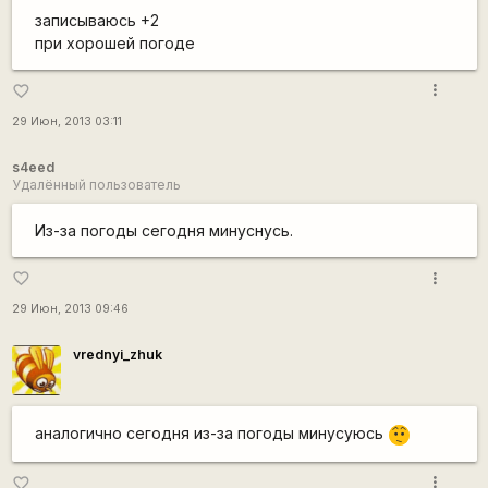
записываюсь +2
при хорошей погоде
more_vert
favorite_border
29 Июн, 2013 03:11
s4eed
Удалённый пользователь
Из-за погоды сегодня минуснусь.
more_vert
favorite_border
29 Июн, 2013 09:46
vrednyi_zhuk
аналогично сегодня из-за погоды минусуюсь
:-/
more_vert
favorite_border