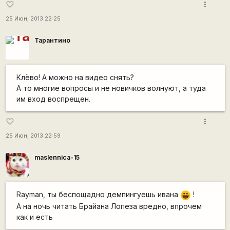
more_vert
favorite_border
25 Июн, 2013 22:25
Тарантино
Клёво! А можно на видео снять?
А то многие вопросы и не новичков волнуют, а туда
им вход воспрещен.
more_vert
favorite_border
25 Июн, 2013 22:59
maslennica-15
Rаyman, ты беспощадно демпингуешь ивана
!
|-))
А на ночь читать Брайана Лопеза вредно,
впрочем
как и есть