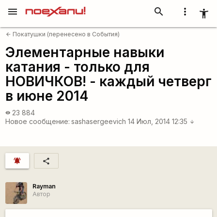
menu
search
more_vert
accessibility_new
Покатушки (перенесено в События)
arrow_back
Элементарные навыки
катания - только для
НОВИЧКОВ! - каждый четверг
в июне 2014
23 884
visibility
Новое сообщение:
sashasergeevich
14 Июл, 2014 12:35
arrow_downward
notifications_active
share
Rаyman
Автор