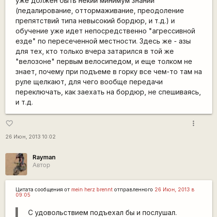
уже должен быть некий минимум знаний
(педалирование, оттормаживание, преодоление
препятствий типа невысокий бордюр, и т.д.) и
обучение уже идет непосредственно "агрессивной
езде" по пересеченной местности. Здесь же - азы
для тех, кто только вчера затарился в той же
"велозоне" первым велосипедом, и еще толком не
знает, почему при подъеме в горку все чем-то там на
руле щелкают, для чего вообще передачи
переключать, как заехать на бордюр, не спешиваясь,
и т.д.
more_vert
favorite_border
26 Июн, 2013 10:02
Rаyman
Автор
Цитата сообщения от
mein herz brennt
отправленного
26 Июн, 2013 в
09:05
С удовольствием подъехал бы и послушал.