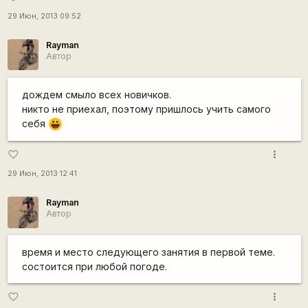
29 Июн, 2013 09:52
Rаyman
Автор
дождем смыло всех новичков.
никто не приехал, поэтому пришлось учить самого
себя
|-))
more_vert
favorite_border
29 Июн, 2013 12:41
Rаyman
Автор
время и место следующего занятия в первой теме.
состоится при любой погоде.
more_vert
favorite_border