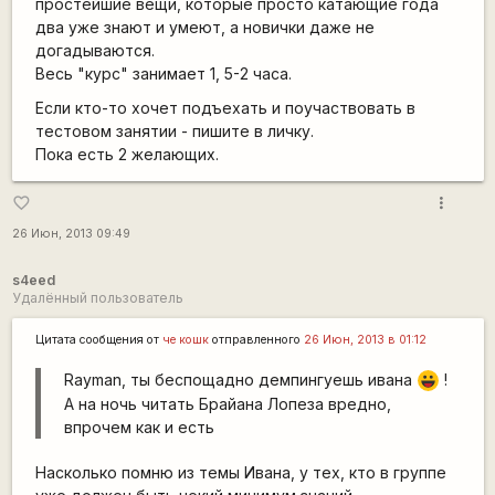
простейшие вещи, которые просто катающие года
два уже знают и умеют, а новички даже не
догадываются.
Весь "курс" занимает 1, 5-2 часа.
Если кто-то хочет подъехать и поучаствовать в
тестовом занятии - пишите в личку.
Пока есть 2 желающих.
more_vert
favorite_border
26 Июн, 2013 09:49
s4eed
Удалённый пользователь
Цитата сообщения от
че кошк
отправленного
26 Июн, 2013 в 01:12
Rаyman, ты беспощадно демпингуешь ивана
!
|-))
А на ночь читать Брайана Лопеза вредно,
впрочем как и есть
Насколько помню из темы Ивана, у тех, кто в группе