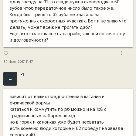
одну звезду на 32 то сзади нужна сковородка в 50
зубов чтоб передаточное число было такое же.
Когда был трипл то 32 зуба не хватало на
протяженных скоростных участках. Вот и не знаю что
делать, может всеж не трогать дабл?
Еще, кто юзает кассеты санрайс, как они по качеству
и долговечности?
more_vert
favorite_border
30 Июл, 2017 11:47
-1
-
зависит от ваших предпочтений в катании и
физической формы
кататься и коммутить по рб можно и на 1х8 с
традиционным набором звезд
но в горах и кк конках уже будет нехватать
есть конечно люди которые и 62 проедут на звезде
спереди 40