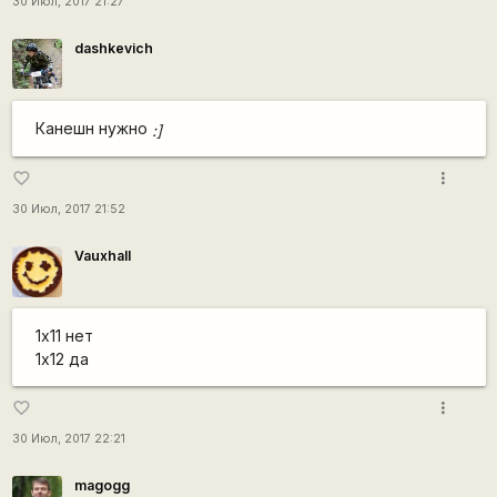
30 Июл, 2017 21:27
dashkevich
Канешн нужно
:]
more_vert
favorite_border
30 Июл, 2017 21:52
Vauxhall
1х11 нет
1х12 да
more_vert
favorite_border
30 Июл, 2017 22:21
magogg