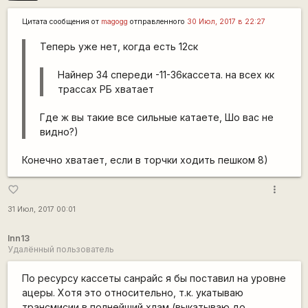
Цитата сообщения от
magogg
отправленного
30 Июл, 2017 в 22:27
Теперь уже нет, когда есть 12ск
Найнер 34 спереди -11-36кассета. на всех кк
трассах РБ хватает
Где ж вы такие все сильные катаете, Шо вас не
видно?)
Конечно хватает, если в торчки ходить пешком 8)
more_vert
favorite_border
31 Июл, 2017 00:01
lnn13
Удалённый пользователь
По ресурсу кассеты санрайс я бы поставил на уровне
ацеры. Хотя это относительно, т.к. укатываю
трансмисии в полнейший хлам (выкатываю до