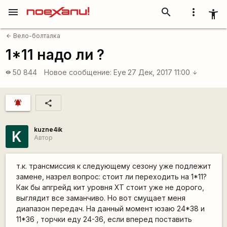
menu
search
more_vert
accessibility_new
Вело-болталка
arrow_back
1*11 надо ли ?
50 844
Новое сообщение:
Eye
27 Дек, 2017 11:00
visibility
arrow_downward
notifications_active
share
kuzne4ik
K
Автор
т.к. трансмиссия к следующему сезону уже подлежит
замене, назрел вопрос: стоит ли переходить на 1*11?
Как бы апгрейд кит уровня ХТ стоит уже не дорого,
выглядит все заманчиво. Но вот смущает меня
диапазон передач. На данный момент юзаю 24*38 и
11*36 , торчки еду 24-36, если вперед поставить