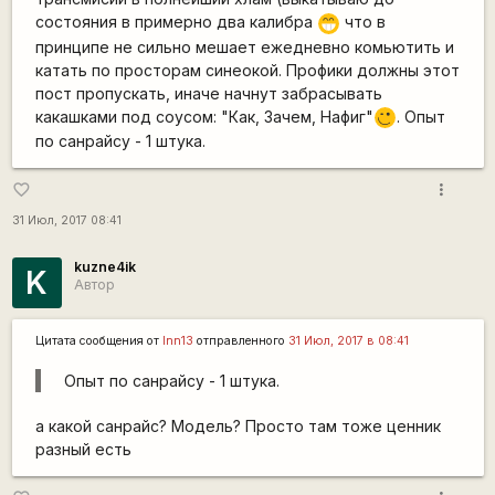
состояния в примерно два калибра
что в
;D
принципе не сильно мешает ежедневно комьютить и
катать по просторам синеокой. Профики должны этот
пост пропускать, иначе начнут забрасывать
какашками под соусом: "Как, Зачем, Нафиг"
. Опыт
;)
по санрайсу - 1 штука.
more_vert
favorite_border
31 Июл, 2017 08:41
kuzne4ik
K
Автор
Цитата сообщения от
lnn13
отправленного
31 Июл, 2017 в 08:41
Опыт по санрайсу - 1 штука.
а какой санрайс? Модель? Просто там тоже ценник
разный есть