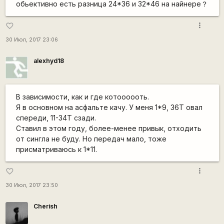
обьективно есть разница 24*36 и 32*46 на найнере？
more_vert
favorite_border
30 Июл, 2017 23:06
alexhyd18
В зависимости, как и где котоооооть.
Я в основном на асфальте качу. У меня 1*9, 36Т овал
спереди, 11-34Т сзади.
Ставил в этом году, более-менее привык, отходить
от сингла не буду. Но передач мало, тоже
присматриваюсь к 1*11.
more_vert
favorite_border
30 Июл, 2017 23:50
Cherish