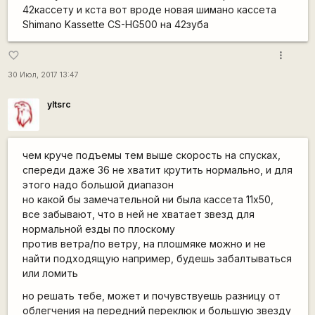
42кассету и кста вот вроде новая шимано кассета
Shimano Kassette CS-HG500 на 42зуба
more_vert
favorite_border
30 Июл, 2017 13:47
yltsrc
чем круче подъемы тем выше скорость на спусках,
спереди даже 36 не хватит крутить нормально, и для
этого надо большой диапазон
но какой бы замечательной ни была кассета 11х50,
все забывают, что в ней не хватает звезд для
нормальной езды по плоскому
против ветра/по ветру, на плошмяке можно и не
найти подходящую например, будешь забалтываться
или ломить
но решать тебе, может и почувствуешь разницу от
облегчения на передний переклюк и большую звезду