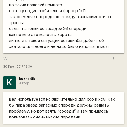
но таких пожалуй немного
есть тут один любитель и форсер 1х11
так он меняет переднюю звезду в зависимости от
трассы
ездит на гонки со звездой 26 спереди
как по мне это малость херота
лично я в такой ситуации оставилбы дабл чтоб
хватало для всего и не надо было напрягать мозг
more_vert
favorite_border
30 Июл, 2017 12:30
kuzne4ik
K
Автор
Вел используется исключительно для хсо и хсм. Как
бы пара звезд запасных спереди должны решать
проблему, но вот взять “соседи” и там пришлось
пользовать очень низкие передачи.