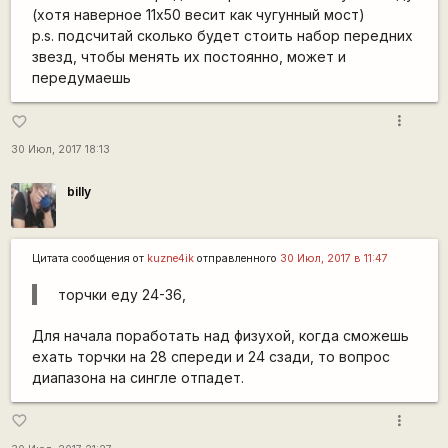
(хотя наверное 11х50 весит как чугунный мост)
p.s. подсчитай сколько будет стоить набор передних
звезд, чтобы менять их постоянно, может и
передумаешь
more_vert
favorite_border
30 Июл, 2017 18:13
billy
Цитата сообщения от
kuzne4ik
отправленного
30 Июл, 2017 в 11:47
торчки еду 24-36,
Для начала поработать над физухой, когда сможешь
ехать торчки на 28 спереди и 24 сзади, то вопрос
диапазона на сингле отпадет.
more_vert
favorite_border