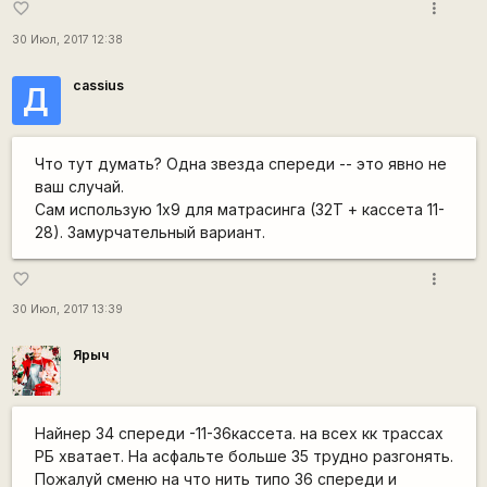
more_vert
favorite_border
30 Июл, 2017 12:38
cassius
Д
Что тут думать? Одна звезда спереди -- это явно не
ваш случай.
Сам использую 1х9 для матрасинга (32Т + кассета 11-
28). Замурчательный вариант.
more_vert
favorite_border
30 Июл, 2017 13:39
Ярыч
Найнер 34 спереди -11-36кассета. на всех кк трассах
РБ хватает. На асфальте больше 35 трудно разгонять.
Пожалуй сменю на что нить типо 36 спереди и