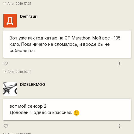
14 Апр, 2010 17:31
Demitsuri
Д
Вот уже как год катаю на GT Marathon. Мой вес - 105
кило. Пока ничего не сломалось, и вроде бы не
собирается.
more_vert
favorite_border
15 Апр, 2010 10:12
DIZELEKMOG
вот мой сенсор 2
Доволен. Подвеска классная.
:)
more_vert
favorite_border