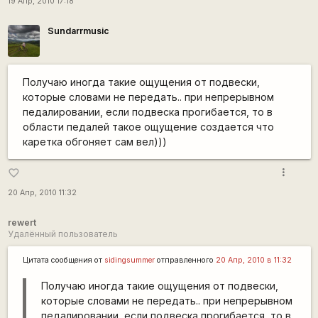
19 Апр, 2010 17:18
Sundarrmusic
Получаю иногда такие ощущения от подвески,
которые словами не передать.. при непрерывном
педалировании, если подвеска прогибается, то в
области педалей такое ощущение создается что
каретка обгоняет сам вел)))
more_vert
favorite_border
20 Апр, 2010 11:32
rewert
Удалённый пользователь
Цитата сообщения от
sidingsummer
отправленного
20 Апр, 2010 в 11:32
Получаю иногда такие ощущения от подвески,
которые словами не передать.. при непрерывном
педалировании, если подвеска прогибается, то в