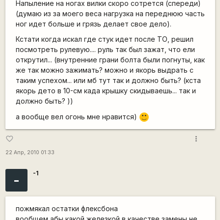
Напыление на ногах вилки скоро сотрется (спереди)
(думаю из за моего веса нагрузка на переднюю часть
ног идет больше и грязь делает свое дело).
Кстати когда искал где стук идет после ТО, решил
посмотреть рулевую.... руль так был зажат, что ели
открутил... (внутренние грани болта были погнуты, как
же так можно зажимать? можно и якорь выдрать с
таким успехом... или мб тут так и должно быть? (кста
якорь дето в 10-см када крышку скидываешь... так и
должно быть? ))
а вообще вел огонь мне нравится)
:)
more_vert
favorite_border
22 Апр, 2010 01:33
-1
-
пожмякал остатки флексбона
вообщем абы какой железкой в качестве замены не