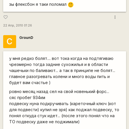
зы флексбон я таки поломал
:)
more_vert
favorite_border
22 Апр, 2010 01:26
GrounD
С
у мня редко болят.... вот тока когда на подтягиваю
чрезмерно тогда задние сухожилья и в области
чашечьки по баливают... а так в принципе не болят...
главное разогревать колени и много воды пить и
будет вам счастье )
ровно месяц назад сел на свой новенький форс...
сяс пробег 934км
подвеску нуна подкручивать (кареточный ключ (кот
для подвести) купил не зря) как поджал подвеску, то
понял откуда стук идет... (после этого понял что на
ТО подвеску даже не поджимали)