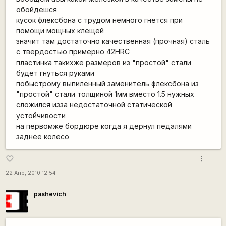
обойдешся
кусок флексбона с трудом немного гнется при
помощи мощных клещей
значит там достаточно качественная (прочная) сталь
с твердостью примерно 42HRC
пластинка такихже размеров из "простой" стали
будет гнуться руками
побыстрому выпиленный заменитель флексбона из
"простой" стали толщиной 1мм вместо 1.5 нужных
сложился изза недостаточной статической
устойчивости
на первомже бордюре когда я дернул педалями
заднее колесо
more_vert
favorite_border
22 Апр, 2010 12:54
pashevich